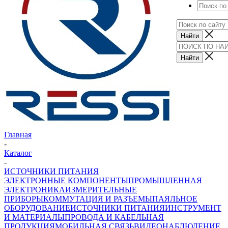
Главная
-
Каталог
-
ИСТОЧНИКИ ПИТАНИЯ
ЭЛЕКТРОННЫЕ КОМПОНЕНТЫ
ПРОМЫШЛЕННАЯ
ЭЛЕКТРОНИКА
ИЗМЕРИТЕЛЬНЫЕ
ПРИБОРЫ
КОММУТАЦИЯ И РАЗЪЕМЫ
ПАЯЛЬНОЕ
ОБОРУДОВАНИЕ
ИСТОЧНИКИ ПИТАНИЯ
ИНСТРУМЕНТ
И МАТЕРИАЛЫ
ПРОВОДА И КАБЕЛЬНАЯ
ПРОДУКЦИЯ
МОБИЛЬНАЯ СВЯЗЬ
ВИДЕОНАБЛЮДЕНИЕ