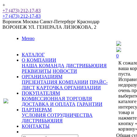
+
+7 (473) 212-17-83
+7 (473) 212-17-83
Воронеж
Москва
Санкт-Петербург
Краснодар
ВОРОНЕЖ
УЛ. ГЕНЕРАЛА ЛИЗЮКОВА, 2
Меню
КАТАЛОГ
0
О КОМПАНИИ
К сожал
НАША КОМАНДА
ДИСТРИБЬЮЦИЯ
ваша ко
РЕКВИЗИТЫ
НОВОСТИ
пуста.
ОРГАНИЗАЦИЯМ
Исправи
ПРЕЗЕНТАЦИЯ КОМПАНИИ
ПРАЙС-
недораз
ЛИСТ
КАРТОЧКА ОРГАНИЗАЦИИ
очень пр
ПОКУПАТЕЛЯМ
выберит
КОМИССИОННАЯ ТОРГОВЛЯ
каталоге
ДОСТАВКА И ОПЛАТА
ГАРАНТИИ
интерес
ПАРТНЕРАМ
товар и
УСЛОВИЯ СОТРУДНИЧЕСТВА
нажмите
ДИСТРИБЬЮЦИЯ
кнопку 
КОНТАКТЫ
корзину»
Общая су