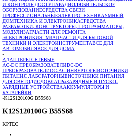
И КОНТРОЛЬ ДОСТУПА
РАДИОЛЮБИТЕЛЬСКОЕ
ОБОРУДОВАНИЕ
СРЕДСТВА СВЯЗИ
ПРОФЕССИОНАЛЬНЫЕ
ЭЛЕКТРОТЕХНИКА
УМНЫЙ
ДОМ
ТЕХНИКА И ЭЛЕКТРОНИКА
СРЕДСТВА
РАЗРАБОТКИ, КОНСТРУКТОРЫ, ПРОГРАММАТОРЫ,
МОДУЛИ
ЗАПЧАСТИ ДЛЯ РЕМОНТА
ЭЛЕКТРОНИКИ
ЭТМ
ЗАПЧАСТИ ДЛЯ БЫТОВОЙ
ТЕХНИКИ И ЭЛЕКТРОИНСТРУМЕНТА
ВСЕ ДЛЯ
АВТОМОБИЛЯ
ВСЕ ДЛЯ ДОМА
-
АДАПТЕРЫ СЕТЕВЫЕ
AC-DC ПРЕОБРАЗОВАТЕЛИ
DC-DC
ПРЕОБРАЗОВАТЕЛИ
DC-AC ИНВЕРТОРЫ
ИСТОЧНИКИ
ПИТАНИЯ ЛАБОРАТОРНЫЕ
ИСТОЧНИКИ ПИТАНИЯ
ДЛЯ СВЕТОДИОДОВ
ЛАТРы
ЗАРЯДНЫЕ И ПУСКО-
ЗАРЯДНЫЕ УСТРОЙСТВА
АККУМУЛЯТОРЫ И
БАТАРЕЙКИ
-
K12S120100G B55S68
K12S120100G B55S68
KPTEC