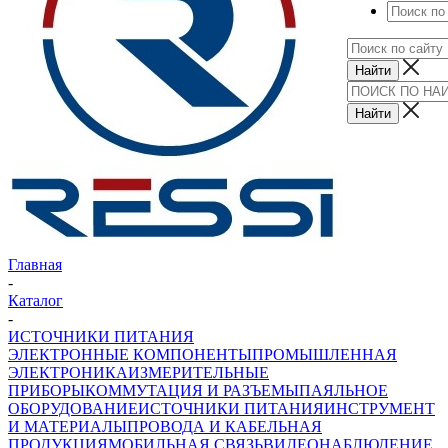
Главная
-
Каталог
-
ИСТОЧНИКИ ПИТАНИЯ
ЭЛЕКТРОННЫЕ КОМПОНЕНТЫ
ПРОМЫШЛЕННАЯ
ЭЛЕКТРОНИКА
ИЗМЕРИТЕЛЬНЫЕ
ПРИБОРЫ
КОММУТАЦИЯ И РАЗЪЕМЫ
ПАЯЛЬНОЕ
ОБОРУДОВАНИЕ
ИСТОЧНИКИ ПИТАНИЯ
ИНСТРУМЕНТ
И МАТЕРИАЛЫ
ПРОВОДА И КАБЕЛЬНАЯ
ПРОДУКЦИЯ
МОБИЛЬНАЯ СВЯЗЬ
ВИДЕОНАБЛЮДЕНИЕ