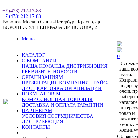
+
+7 (473) 212-17-83
+7 (473) 212-17-83
Воронеж
Москва
Санкт-Петербург
Краснодар
ВОРОНЕЖ
УЛ. ГЕНЕРАЛА ЛИЗЮКОВА, 2
Меню
КАТАЛОГ
0
О КОМПАНИИ
К сожал
НАША КОМАНДА
ДИСТРИБЬЮЦИЯ
ваша ко
РЕКВИЗИТЫ
НОВОСТИ
пуста.
ОРГАНИЗАЦИЯМ
Исправи
ПРЕЗЕНТАЦИЯ КОМПАНИИ
ПРАЙС-
недораз
ЛИСТ
КАРТОЧКА ОРГАНИЗАЦИИ
очень пр
ПОКУПАТЕЛЯМ
выберит
КОМИССИОННАЯ ТОРГОВЛЯ
каталоге
ДОСТАВКА И ОПЛАТА
ГАРАНТИИ
интерес
ПАРТНЕРАМ
товар и
УСЛОВИЯ СОТРУДНИЧЕСТВА
нажмите
ДИСТРИБЬЮЦИЯ
кнопку 
КОНТАКТЫ
корзину»
Общая су