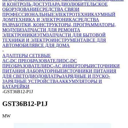
И КОНТРОЛЬ ДОСТУПА
РАДИОЛЮБИТЕЛЬСКОЕ
ОБОРУДОВАНИЕ
СРЕДСТВА СВЯЗИ
ПРОФЕССИОНАЛЬНЫЕ
ЭЛЕКТРОТЕХНИКА
УМНЫЙ
ДОМ
ТЕХНИКА И ЭЛЕКТРОНИКА
СРЕДСТВА
РАЗРАБОТКИ, КОНСТРУКТОРЫ, ПРОГРАММАТОРЫ,
МОДУЛИ
ЗАПЧАСТИ ДЛЯ РЕМОНТА
ЭЛЕКТРОНИКИ
ЭТМ
ЗАПЧАСТИ ДЛЯ БЫТОВОЙ
ТЕХНИКИ И ЭЛЕКТРОИНСТРУМЕНТА
ВСЕ ДЛЯ
АВТОМОБИЛЯ
ВСЕ ДЛЯ ДОМА
-
АДАПТЕРЫ СЕТЕВЫЕ
AC-DC ПРЕОБРАЗОВАТЕЛИ
DC-DC
ПРЕОБРАЗОВАТЕЛИ
DC-AC ИНВЕРТОРЫ
ИСТОЧНИКИ
ПИТАНИЯ ЛАБОРАТОРНЫЕ
ИСТОЧНИКИ ПИТАНИЯ
ДЛЯ СВЕТОДИОДОВ
ЛАТРы
ЗАРЯДНЫЕ И ПУСКО-
ЗАРЯДНЫЕ УСТРОЙСТВА
АККУМУЛЯТОРЫ И
БАТАРЕЙКИ
-
GST36B12-P1J
GST36B12-P1J
MW