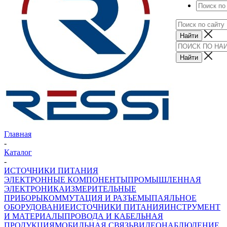
Главная
-
Каталог
-
ИСТОЧНИКИ ПИТАНИЯ
ЭЛЕКТРОННЫЕ КОМПОНЕНТЫ
ПРОМЫШЛЕННАЯ
ЭЛЕКТРОНИКА
ИЗМЕРИТЕЛЬНЫЕ
ПРИБОРЫ
КОММУТАЦИЯ И РАЗЪЕМЫ
ПАЯЛЬНОЕ
ОБОРУДОВАНИЕ
ИСТОЧНИКИ ПИТАНИЯ
ИНСТРУМЕНТ
И МАТЕРИАЛЫ
ПРОВОДА И КАБЕЛЬНАЯ
ПРОДУКЦИЯ
МОБИЛЬНАЯ СВЯЗЬ
ВИДЕОНАБЛЮДЕНИЕ