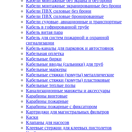
Кабели монтажные без экрана и без брони
Кабели монтажные экранированные без брони
Кабели ПВХ силовые без брони
Кабели ПВХ силовые бронированные
Кабели судовые, авиационные и транспортные
Кабель в гофрированной трубе
Кабель витая пара
Кабель для систем пожарной и охранной
сигнализации
Кабель-каналы для парковок и автостоянок
Кабельная оплетка
Кабельные бирки
Кабельные вводы (сальники) для труб
Кабельные маркеры
Кабельные стяжки (хомуты) металлические
Кабельные стяжки (хомуты) пластиковые
Кабельные теплые полы
Канализационные манжеты и аксессуары
Карабины винтовые
Карабины пожарные
Карабины пожарные с фиксатором
Картриджи для магистральных фильтров
Каски
Клапаны для насосов
Клеевые стержни для клеевых пистолетов