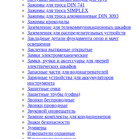
Зажимы для троса DIN 741
Зажимы для троса SIMPLEX
Зажимы для троса алюминиевые DIN 3093
Зажимы крокодилы
Заземление для телекоммуникационных шкафов
Заземления для распределительных устройств
Закладные детали фундамента опор и мачт
освещения
Заклепки вытяжные открытые
Замки электромеханические
Замки, ручки и аксессуары для дверей
электрических шкафов
Запасные части для водонагревателей
Зарядные устройства для аккумуляторов
инструмента
Защитные очки
Защитные трубы (гофра)
Звонки беспроводные
Звонки проводные
Звуковой оповещатель
Зимние комплекты для кондиционеров
Знаки безопасности
Зуммеры
Извещатели охранные
Извещатели пожарные