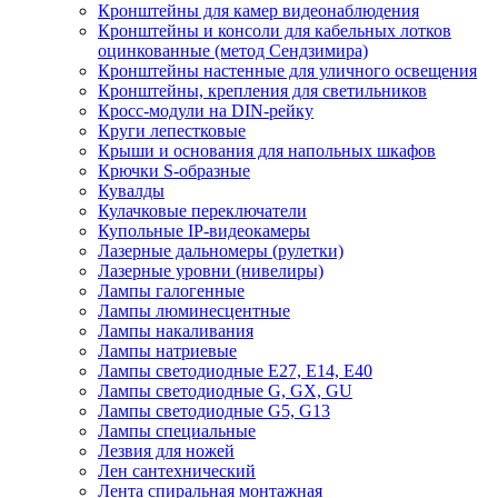
Кронштейны для камер видеонаблюдения
Кронштейны и консоли для кабельных лотков
оцинкованные (метод Сендзимира)
Кронштейны настенные для уличного освещения
Кронштейны, крепления для светильников
Кросс-модули на DIN-рейку
Круги лепестковые
Крыши и основания для напольных шкафов
Крючки S-образные
Кувалды
Кулачковые переключатели
Купольные IP-видеокамеры
Лазерные дальномеры (рулетки)
Лазерные уровни (нивелиры)
Лампы галогенные
Лампы люминесцентные
Лампы накаливания
Лампы натриевые
Лампы светодиодные E27, E14, E40
Лампы светодиодные G, GX, GU
Лампы светодиодные G5, G13
Лампы специальные
Лезвия для ножей
Лен сантехнический
Лента спиральная монтажная