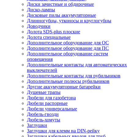
Диски зачистные и обдирочные
Диско-лампы
Дисковые пилы аккумуляторные
Длинногубцы, утконосы и круглогубцы
Доводчики
Долота SDS-plus плоские
Долота специальные
Дополнительное оборудование для ОС
Дополнительное оборудование для ПС
Дополнительное оборудование систем
оповещения
Дополнительные контакты для автоматических
выключателей
Дополнительные контакты для рубильников
Дополнительные полюсы рубильников
Другие аккумуляторные батарейки
Душевые трапы
Дюбели для газобетона
Дюбели распорные
Дюбели универсальные
Дюбель-гвозди
Дюбель-хомуты
Заглушки
Заглушки для клемм на DIN-рейку
Заглушки кабельных вводов для труб