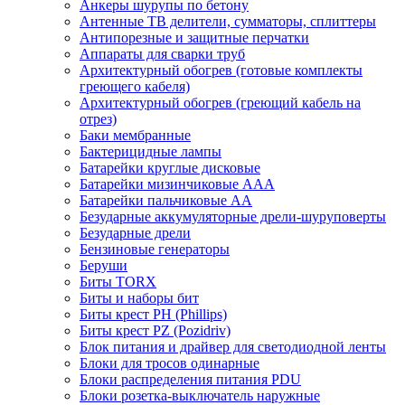
Анкеры шурупы по бетону
Антенные ТВ делители, сумматоры, сплиттеры
Антипорезные и защитные перчатки
Аппараты для сварки труб
Архитектурный обогрев (готовые комплекты
греющего кабеля)
Архитектурный обогрев (греющий кабель на
отрез)
Баки мембранные
Бактерицидные лампы
Батарейки круглые дисковые
Батарейки мизинчиковые ААА
Батарейки пальчиковые АА
Безударные аккумуляторные дрели-шуруповерты
Безударные дрели
Бензиновые генераторы
Беруши
Биты TORX
Биты и наборы бит
Биты крест PH (Phillips)
Биты крест PZ (Pozidriv)
Блок питания и драйвер для светодиодной ленты
Блоки для тросов одинарные
Блоки распределения питания PDU
Блоки розетка-выключатель наружные