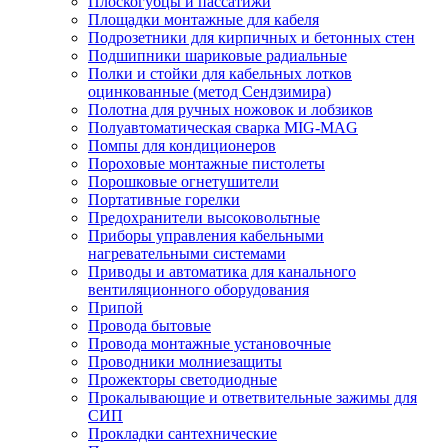
Плоскогубцы и пассатижи
Площадки монтажные для кабеля
Подрозетники для кирпичных и бетонных стен
Подшипники шариковые радиальные
Полки и стойки для кабельных лотков
оцинкованные (метод Сендзимира)
Полотна для ручных ножовок и лобзиков
Полуавтоматическая сварка MIG-MAG
Помпы для кондиционеров
Пороховые монтажные пистолеты
Порошковые огнетушители
Портативные горелки
Предохранители высоковольтные
Приборы управления кабельными
нагревательными системами
Приводы и автоматика для канального
вентиляционного оборудования
Припой
Провода бытовые
Провода монтажные установочные
Проводники молниезащиты
Прожекторы светодиодные
Прокалывающие и ответвительные зажимы для
СИП
Прокладки сантехнические