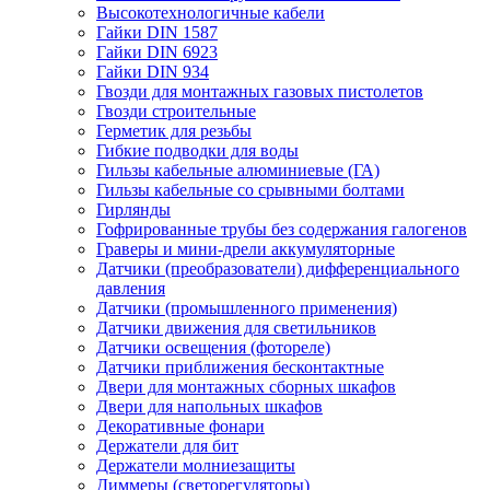
Высокотехнологичные кабели
Гайки DIN 1587
Гайки DIN 6923
Гайки DIN 934
Гвозди для монтажных газовых пистолетов
Гвозди строительные
Герметик для резьбы
Гибкие подводки для воды
Гильзы кабельные алюминиевые (ГА)
Гильзы кабельные со срывными болтами
Гирлянды
Гофрированные трубы без содержания галогенов
Граверы и мини-дрели аккумуляторные
Датчики (преобразователи) дифференциального
давления
Датчики (промышленного применения)
Датчики движения для светильников
Датчики освещения (фотореле)
Датчики приближения бесконтактные
Двери для монтажных сборных шкафов
Двери для напольных шкафов
Декоративные фонари
Держатели для бит
Держатели молниезащиты
Диммеры (светорегуляторы)