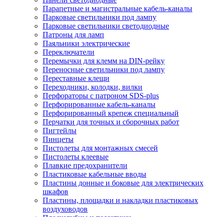
Парапетные и магистральные кабель-каналы
Парковые светильники под лампу
Парковые светильники светодиодные
Патроны для ламп
Паяльники электрические
Переключатели
Перемычки для клемм на DIN-рейку
Переносные светильники под лампу
Переставные клещи
Переходники, колодки, вилки
Перфораторы с патроном SDS-plus
Перфорированные кабель-каналы
Перфорированный крепеж специальный
Перчатки для точных и сборочных работ
Пигтейлы
Пинцеты
Пистолеты для монтажных смесей
Пистолеты клеевые
Плавкие предохранители
Пластиковые кабельные вводы
Пластины донные и боковые для электрических
шкафов
Пластины, площадки и накладки пластиковых
воздуховодов