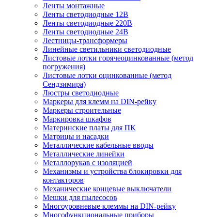
Ленты монтажные
Ленты светодиодные 12В
Ленты светодиодные 220В
Ленты светодиодные 24В
Лестницы-трансформеры
Линейные светильники светодиодные
Листовые лотки горячеоцинкованные (метод
погружения)
Листовые лотки оцинкованные (метод
Сендзимира)
Люстры светодиодные
Маркеры для клемм на DIN-рейку
Маркеры строительные
Маркировка шкафов
Материнские платы для ПК
Матрицы и насадки
Металлические кабельные вводы
Металлические линейки
Металлорукав с изоляцией
Механизмы и устройства блокировки для
контакторов
Механические концевые выключатели
Мешки для пылесосов
Многоуровневые клеммы на DIN-рейку
Многофункциональные приборы