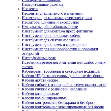
Измерительные рулетки
Изолента
Изоленты специального назначения
Изоляторы для монтажа ретро-электрики
Изоляторы шинные и аксессуары
Импульсные, бистабильные реле
Инструмент для монтажа пресс фитингов
Инструмент для прокладки кабеля
Инструмент для снятия изоляции
Инструмент для стяжек и маркировки
Инструмент для шинообработки и пробивки
отверстий
Интерфейсные реле
Источники резервного питания для слаботочных
систем
Кабелерезы, тросорезы и секторные ножницы
Кабели HF (безгалогеновые) силовые без брони
Кабели акустические
Кабели гибкие с изоляцией из термоэластопласта
Кабели гибкие с резиновой изоляцией
Кабели коаксиальные
Кабели комбинированные
Кабели контрольные без экрана и без брони
Кабели контрольные экранированные без брони