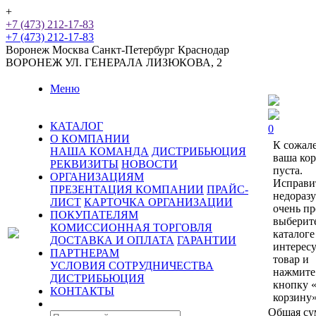
+
+7 (473) 212-17-83
+7 (473) 212-17-83
Воронеж
Москва
Санкт-Петербург
Краснодар
ВОРОНЕЖ
УЛ. ГЕНЕРАЛА ЛИЗЮКОВА, 2
Меню
КАТАЛОГ
0
О КОМПАНИИ
К сожал
НАША КОМАНДА
ДИСТРИБЬЮЦИЯ
ваша ко
РЕКВИЗИТЫ
НОВОСТИ
пуста.
ОРГАНИЗАЦИЯМ
Исправи
ПРЕЗЕНТАЦИЯ КОМПАНИИ
ПРАЙС-
недораз
ЛИСТ
КАРТОЧКА ОРГАНИЗАЦИИ
очень пр
ПОКУПАТЕЛЯМ
выберит
КОМИССИОННАЯ ТОРГОВЛЯ
каталоге
ДОСТАВКА И ОПЛАТА
ГАРАНТИИ
интерес
ПАРТНЕРАМ
товар и
УСЛОВИЯ СОТРУДНИЧЕСТВА
нажмите
ДИСТРИБЬЮЦИЯ
кнопку 
КОНТАКТЫ
корзину»
Общая су