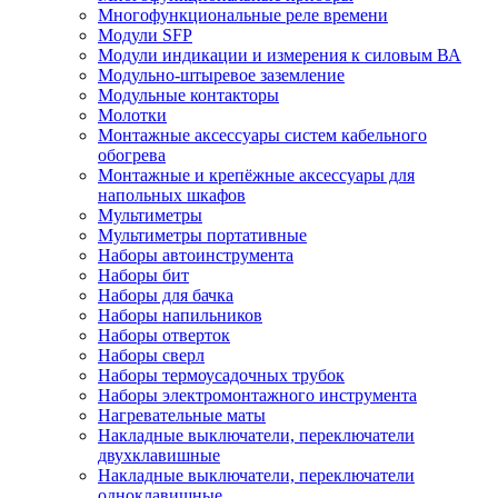
Многофункциональные реле времени
Модули SFP
Модули индикации и измерения к силовым ВА
Модульно-штыревое заземление
Модульные контакторы
Молотки
Монтажные аксессуары систем кабельного
обогрева
Монтажные и крепёжные аксессуары для
напольных шкафов
Мультиметры
Мультиметры портативные
Наборы автоинструмента
Наборы бит
Наборы для бачка
Наборы напильников
Наборы отверток
Наборы сверл
Наборы термоусадочных трубок
Наборы электромонтажного инструмента
Нагревательные маты
Накладные выключатели, переключатели
двухклавишные
Накладные выключатели, переключатели
одноклавишные