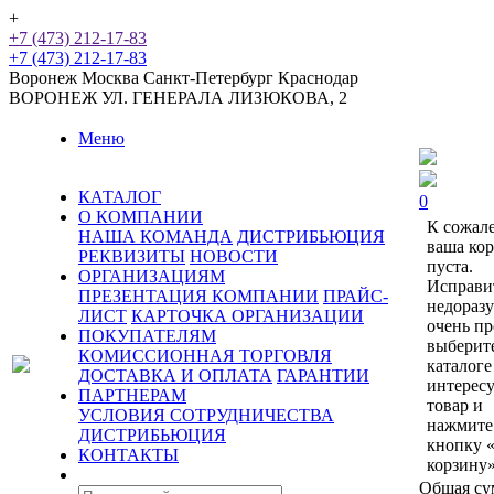
+
+7 (473) 212-17-83
+7 (473) 212-17-83
Воронеж
Москва
Санкт-Петербург
Краснодар
ВОРОНЕЖ
УЛ. ГЕНЕРАЛА ЛИЗЮКОВА, 2
Меню
КАТАЛОГ
0
О КОМПАНИИ
К сожал
НАША КОМАНДА
ДИСТРИБЬЮЦИЯ
ваша ко
РЕКВИЗИТЫ
НОВОСТИ
пуста.
ОРГАНИЗАЦИЯМ
Исправи
ПРЕЗЕНТАЦИЯ КОМПАНИИ
ПРАЙС-
недораз
ЛИСТ
КАРТОЧКА ОРГАНИЗАЦИИ
очень пр
ПОКУПАТЕЛЯМ
выберит
КОМИССИОННАЯ ТОРГОВЛЯ
каталоге
ДОСТАВКА И ОПЛАТА
ГАРАНТИИ
интерес
ПАРТНЕРАМ
товар и
УСЛОВИЯ СОТРУДНИЧЕСТВА
нажмите
ДИСТРИБЬЮЦИЯ
кнопку 
КОНТАКТЫ
корзину»
Общая су