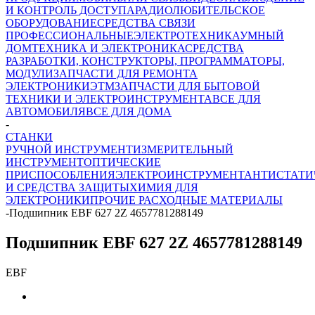
И КОНТРОЛЬ ДОСТУПА
РАДИОЛЮБИТЕЛЬСКОЕ
ОБОРУДОВАНИЕ
СРЕДСТВА СВЯЗИ
ПРОФЕССИОНАЛЬНЫЕ
ЭЛЕКТРОТЕХНИКА
УМНЫЙ
ДОМ
ТЕХНИКА И ЭЛЕКТРОНИКА
СРЕДСТВА
РАЗРАБОТКИ, КОНСТРУКТОРЫ, ПРОГРАММАТОРЫ,
МОДУЛИ
ЗАПЧАСТИ ДЛЯ РЕМОНТА
ЭЛЕКТРОНИКИ
ЭТМ
ЗАПЧАСТИ ДЛЯ БЫТОВОЙ
ТЕХНИКИ И ЭЛЕКТРОИНСТРУМЕНТА
ВСЕ ДЛЯ
АВТОМОБИЛЯ
ВСЕ ДЛЯ ДОМА
-
СТАНКИ
РУЧНОЙ ИНСТРУМЕНТ
ИЗМЕРИТЕЛЬНЫЙ
ИНСТРУМЕНТ
ОПТИЧЕСКИЕ
ПРИСПОСОБЛЕНИЯ
ЭЛЕКТРОИНСТРУМЕНТ
АНТИСТАТИ
И СРЕДСТВА ЗАЩИТЫ
ХИМИЯ ДЛЯ
ЭЛЕКТРОНИКИ
ПРОЧИЕ РАСХОДНЫЕ МАТЕРИАЛЫ
-
Подшипник EBF 627 2Z 4657781288149
Подшипник EBF 627 2Z 4657781288149
EBF