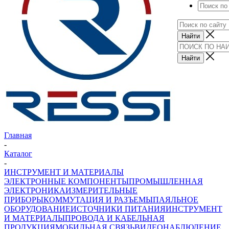
Главная
-
Каталог
-
ИНСТРУМЕНТ И МАТЕРИАЛЫ
ЭЛЕКТРОННЫЕ КОМПОНЕНТЫ
ПРОМЫШЛЕННАЯ
ЭЛЕКТРОНИКА
ИЗМЕРИТЕЛЬНЫЕ
ПРИБОРЫ
КОММУТАЦИЯ И РАЗЪЕМЫ
ПАЯЛЬНОЕ
ОБОРУДОВАНИЕ
ИСТОЧНИКИ ПИТАНИЯ
ИНСТРУМЕНТ
И МАТЕРИАЛЫ
ПРОВОДА И КАБЕЛЬНАЯ
ПРОДУКЦИЯ
МОБИЛЬНАЯ СВЯЗЬ
ВИДЕОНАБЛЮДЕНИЕ