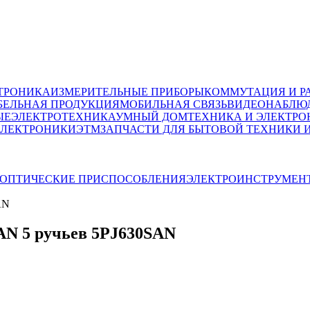
ТРОНИКА
ИЗМЕРИТЕЛЬНЫЕ ПРИБОРЫ
КОММУТАЦИЯ И Р
БЕЛЬНАЯ ПРОДУКЦИЯ
МОБИЛЬНАЯ СВЯЗЬ
ВИДЕОНАБЛЮД
ЫЕ
ЭЛЕКТРОТЕХНИКА
УМНЫЙ ДОМ
ТЕХНИКА И ЭЛЕКТРО
ЭЛЕКТРОНИКИ
ЭТМ
ЗАПЧАСТИ ДЛЯ БЫТОВОЙ ТЕХНИКИ 
ОПТИЧЕСКИЕ ПРИСПОСОБЛЕНИЯ
ЭЛЕКТРОИНСТРУМЕН
AN
N 5 ручьев 5PJ630SAN