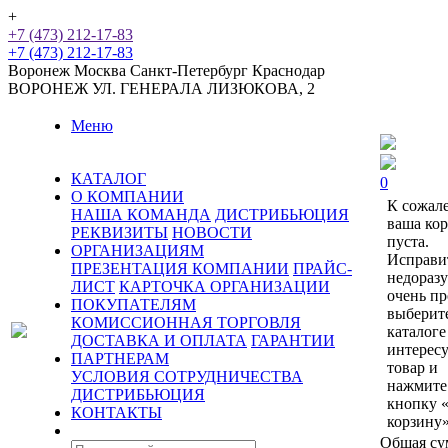
+
+7 (473) 212-17-83
+7 (473) 212-17-83
Воронеж
Москва
Санкт-Петербург
Краснодар
ВОРОНЕЖ
УЛ. ГЕНЕРАЛА ЛИЗЮКОВА, 2
Меню
КАТАЛОГ
0
О КОМПАНИИ
К сожал
НАША КОМАНДА
ДИСТРИБЬЮЦИЯ
ваша ко
РЕКВИЗИТЫ
НОВОСТИ
пуста.
ОРГАНИЗАЦИЯМ
Исправи
ПРЕЗЕНТАЦИЯ КОМПАНИИ
ПРАЙС-
недораз
ЛИСТ
КАРТОЧКА ОРГАНИЗАЦИИ
очень пр
ПОКУПАТЕЛЯМ
выберит
КОМИССИОННАЯ ТОРГОВЛЯ
каталоге
ДОСТАВКА И ОПЛАТА
ГАРАНТИИ
интерес
ПАРТНЕРАМ
товар и
УСЛОВИЯ СОТРУДНИЧЕСТВА
нажмите
ДИСТРИБЬЮЦИЯ
кнопку 
КОНТАКТЫ
корзину»
Общая су