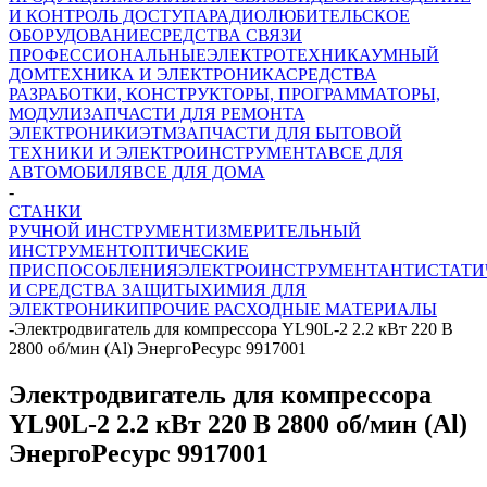
И КОНТРОЛЬ ДОСТУПА
РАДИОЛЮБИТЕЛЬСКОЕ
ОБОРУДОВАНИЕ
СРЕДСТВА СВЯЗИ
ПРОФЕССИОНАЛЬНЫЕ
ЭЛЕКТРОТЕХНИКА
УМНЫЙ
ДОМ
ТЕХНИКА И ЭЛЕКТРОНИКА
СРЕДСТВА
РАЗРАБОТКИ, КОНСТРУКТОРЫ, ПРОГРАММАТОРЫ,
МОДУЛИ
ЗАПЧАСТИ ДЛЯ РЕМОНТА
ЭЛЕКТРОНИКИ
ЭТМ
ЗАПЧАСТИ ДЛЯ БЫТОВОЙ
ТЕХНИКИ И ЭЛЕКТРОИНСТРУМЕНТА
ВСЕ ДЛЯ
АВТОМОБИЛЯ
ВСЕ ДЛЯ ДОМА
-
СТАНКИ
РУЧНОЙ ИНСТРУМЕНТ
ИЗМЕРИТЕЛЬНЫЙ
ИНСТРУМЕНТ
ОПТИЧЕСКИЕ
ПРИСПОСОБЛЕНИЯ
ЭЛЕКТРОИНСТРУМЕНТ
АНТИСТАТИ
И СРЕДСТВА ЗАЩИТЫ
ХИМИЯ ДЛЯ
ЭЛЕКТРОНИКИ
ПРОЧИЕ РАСХОДНЫЕ МАТЕРИАЛЫ
-
Электродвигатель для компрессора YL90L-2 2.2 кВт 220 В
2800 об/мин (Al) ЭнергоРесурс 9917001
Электродвигатель для компрессора
YL90L-2 2.2 кВт 220 В 2800 об/мин (Al)
ЭнергоРесурс 9917001