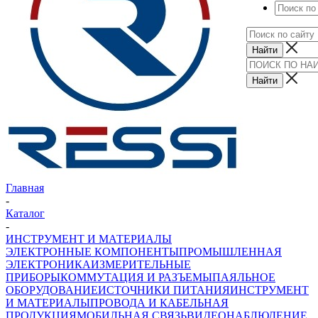
Главная
-
Каталог
-
ИНСТРУМЕНТ И МАТЕРИАЛЫ
ЭЛЕКТРОННЫЕ КОМПОНЕНТЫ
ПРОМЫШЛЕННАЯ
ЭЛЕКТРОНИКА
ИЗМЕРИТЕЛЬНЫЕ
ПРИБОРЫ
КОММУТАЦИЯ И РАЗЪЕМЫ
ПАЯЛЬНОЕ
ОБОРУДОВАНИЕ
ИСТОЧНИКИ ПИТАНИЯ
ИНСТРУМЕНТ
И МАТЕРИАЛЫ
ПРОВОДА И КАБЕЛЬНАЯ
ПРОДУКЦИЯ
МОБИЛЬНАЯ СВЯЗЬ
ВИДЕОНАБЛЮДЕНИЕ