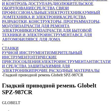
И КОНТРОЛЬ ДОСТУПА
РАДИОЛЮБИТЕЛЬСКОЕ
ОБОРУДОВАНИЕ
СРЕДСТВА СВЯЗИ
ПРОФЕССИОНАЛЬНЫЕ
ЭЛЕКТРОТЕХНИКА
УМНЫЙ
ДОМ
ТЕХНИКА И ЭЛЕКТРОНИКА
СРЕДСТВА
РАЗРАБОТКИ, КОНСТРУКТОРЫ, ПРОГРАММАТОРЫ,
МОДУЛИ
ЗАПЧАСТИ ДЛЯ РЕМОНТА
ЭЛЕКТРОНИКИ
ЭТМ
ЗАПЧАСТИ ДЛЯ БЫТОВОЙ
ТЕХНИКИ И ЭЛЕКТРОИНСТРУМЕНТА
ВСЕ ДЛЯ
АВТОМОБИЛЯ
ВСЕ ДЛЯ ДОМА
-
СТАНКИ
РУЧНОЙ ИНСТРУМЕНТ
ИЗМЕРИТЕЛЬНЫЙ
ИНСТРУМЕНТ
ОПТИЧЕСКИЕ
ПРИСПОСОБЛЕНИЯ
ЭЛЕКТРОИНСТРУМЕНТ
АНТИСТАТИ
И СРЕДСТВА ЗАЩИТЫ
ХИМИЯ ДЛЯ
ЭЛЕКТРОНИКИ
ПРОЧИЕ РАСХОДНЫЕ МАТЕРИАЛЫ
-
Гладкий приводной ремень Globelt SPZ-987CR
Гладкий приводной ремень Globelt
SPZ-987CR
GLOBELT