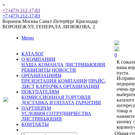
+
+7 (473) 212-17-83
+7 (473) 212-17-83
Воронеж
Москва
Санкт-Петербург
Краснодар
ВОРОНЕЖ
УЛ. ГЕНЕРАЛА ЛИЗЮКОВА, 2
Меню
КАТАЛОГ
0
О КОМПАНИИ
К сожал
НАША КОМАНДА
ДИСТРИБЬЮЦИЯ
ваша ко
РЕКВИЗИТЫ
НОВОСТИ
пуста.
ОРГАНИЗАЦИЯМ
Исправи
ПРЕЗЕНТАЦИЯ КОМПАНИИ
ПРАЙС-
недораз
ЛИСТ
КАРТОЧКА ОРГАНИЗАЦИИ
очень пр
ПОКУПАТЕЛЯМ
выберит
КОМИССИОННАЯ ТОРГОВЛЯ
каталоге
ДОСТАВКА И ОПЛАТА
ГАРАНТИИ
интерес
ПАРТНЕРАМ
товар и
УСЛОВИЯ СОТРУДНИЧЕСТВА
нажмите
ДИСТРИБЬЮЦИЯ
кнопку 
КОНТАКТЫ
корзину»
Общая су