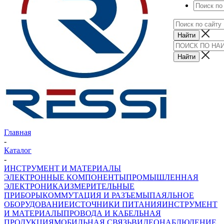
Главная
-
Каталог
-
ИНСТРУМЕНТ И МАТЕРИАЛЫ
ЭЛЕКТРОННЫЕ КОМПОНЕНТЫ
ПРОМЫШЛЕННАЯ
ЭЛЕКТРОНИКА
ИЗМЕРИТЕЛЬНЫЕ
ПРИБОРЫ
КОММУТАЦИЯ И РАЗЪЕМЫ
ПАЯЛЬНОЕ
ОБОРУДОВАНИЕ
ИСТОЧНИКИ ПИТАНИЯ
ИНСТРУМЕНТ
И МАТЕРИАЛЫ
ПРОВОДА И КАБЕЛЬНАЯ
ПРОДУКЦИЯ
МОБИЛЬНАЯ СВЯЗЬ
ВИДЕОНАБЛЮДЕНИЕ