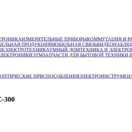
ТРОНИКА
ИЗМЕРИТЕЛЬНЫЕ ПРИБОРЫ
КОММУТАЦИЯ И Р
БЕЛЬНАЯ ПРОДУКЦИЯ
МОБИЛЬНАЯ СВЯЗЬ
ВИДЕОНАБЛЮД
ЫЕ
ЭЛЕКТРОТЕХНИКА
УМНЫЙ ДОМ
ТЕХНИКА И ЭЛЕКТРО
ЭЛЕКТРОНИКИ
ЭТМ
ЗАПЧАСТИ ДЛЯ БЫТОВОЙ ТЕХНИКИ 
ОПТИЧЕСКИЕ ПРИСПОСОБЛЕНИЯ
ЭЛЕКТРОИНСТРУМЕН
-300