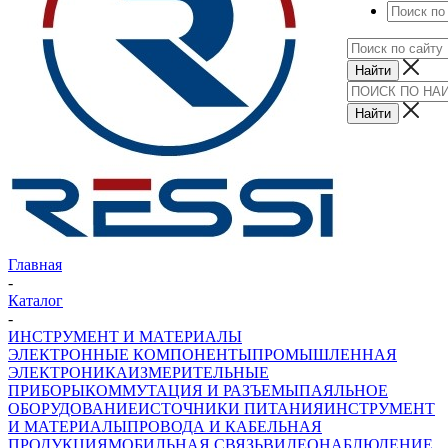
Главная
-
Каталог
-
ИНСТРУМЕНТ И МАТЕРИАЛЫ
ЭЛЕКТРОННЫЕ КОМПОНЕНТЫ
ПРОМЫШЛЕННАЯ
ЭЛЕКТРОНИКА
ИЗМЕРИТЕЛЬНЫЕ
ПРИБОРЫ
КОММУТАЦИЯ И РАЗЪЕМЫ
ПАЯЛЬНОЕ
ОБОРУДОВАНИЕ
ИСТОЧНИКИ ПИТАНИЯ
ИНСТРУМЕНТ
И МАТЕРИАЛЫ
ПРОВОДА И КАБЕЛЬНАЯ
ПРОДУКЦИЯ
МОБИЛЬНАЯ СВЯЗЬ
ВИДЕОНАБЛЮДЕНИЕ