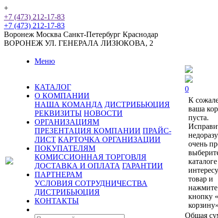
+
+7 (473) 212-17-83
+7 (473) 212-17-83
Воронеж
Москва
Санкт-Петербург
Краснодар
ВОРОНЕЖ
УЛ. ГЕНЕРАЛА ЛИЗЮКОВА, 2
Меню
КАТАЛОГ
0
О КОМПАНИИ
К сожал
НАША КОМАНДА
ДИСТРИБЬЮЦИЯ
ваша ко
РЕКВИЗИТЫ
НОВОСТИ
пуста.
ОРГАНИЗАЦИЯМ
Исправи
ПРЕЗЕНТАЦИЯ КОМПАНИИ
ПРАЙС-
недораз
ЛИСТ
КАРТОЧКА ОРГАНИЗАЦИИ
очень пр
ПОКУПАТЕЛЯМ
выберит
КОМИССИОННАЯ ТОРГОВЛЯ
каталоге
ДОСТАВКА И ОПЛАТА
ГАРАНТИИ
интерес
ПАРТНЕРАМ
товар и
УСЛОВИЯ СОТРУДНИЧЕСТВА
нажмите
ДИСТРИБЬЮЦИЯ
кнопку 
КОНТАКТЫ
корзину»
Общая су