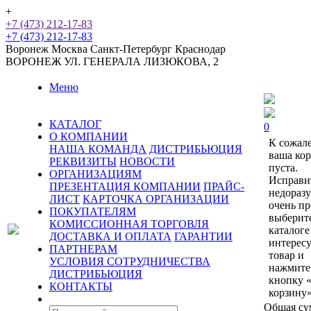
+
+7 (473) 212-17-83
+7 (473) 212-17-83
Воронеж
Москва
Санкт-Петербург
Краснодар
ВОРОНЕЖ
УЛ. ГЕНЕРАЛА ЛИЗЮКОВА, 2
Меню
КАТАЛОГ
0
О КОМПАНИИ
К сожал
НАША КОМАНДА
ДИСТРИБЬЮЦИЯ
ваша ко
РЕКВИЗИТЫ
НОВОСТИ
пуста.
ОРГАНИЗАЦИЯМ
Исправи
ПРЕЗЕНТАЦИЯ КОМПАНИИ
ПРАЙС-
недораз
ЛИСТ
КАРТОЧКА ОРГАНИЗАЦИИ
очень пр
ПОКУПАТЕЛЯМ
выберит
КОМИССИОННАЯ ТОРГОВЛЯ
каталоге
ДОСТАВКА И ОПЛАТА
ГАРАНТИИ
интерес
ПАРТНЕРАМ
товар и
УСЛОВИЯ СОТРУДНИЧЕСТВА
нажмите
ДИСТРИБЬЮЦИЯ
кнопку 
КОНТАКТЫ
корзину»
Общая су