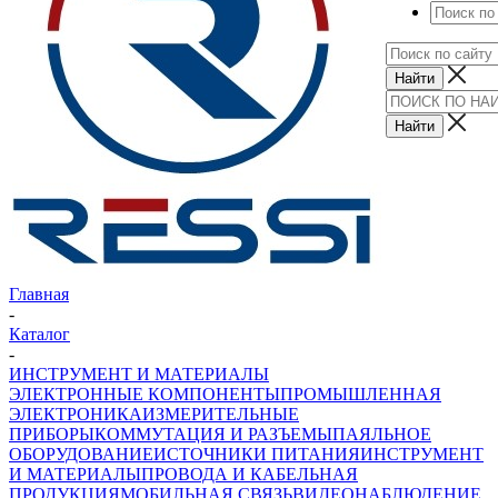
Главная
-
Каталог
-
ИНСТРУМЕНТ И МАТЕРИАЛЫ
ЭЛЕКТРОННЫЕ КОМПОНЕНТЫ
ПРОМЫШЛЕННАЯ
ЭЛЕКТРОНИКА
ИЗМЕРИТЕЛЬНЫЕ
ПРИБОРЫ
КОММУТАЦИЯ И РАЗЪЕМЫ
ПАЯЛЬНОЕ
ОБОРУДОВАНИЕ
ИСТОЧНИКИ ПИТАНИЯ
ИНСТРУМЕНТ
И МАТЕРИАЛЫ
ПРОВОДА И КАБЕЛЬНАЯ
ПРОДУКЦИЯ
МОБИЛЬНАЯ СВЯЗЬ
ВИДЕОНАБЛЮДЕНИЕ