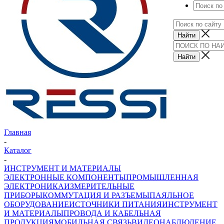
Главная
-
Каталог
-
ИНСТРУМЕНТ И МАТЕРИАЛЫ
ЭЛЕКТРОННЫЕ КОМПОНЕНТЫ
ПРОМЫШЛЕННАЯ
ЭЛЕКТРОНИКА
ИЗМЕРИТЕЛЬНЫЕ
ПРИБОРЫ
КОММУТАЦИЯ И РАЗЪЕМЫ
ПАЯЛЬНОЕ
ОБОРУДОВАНИЕ
ИСТОЧНИКИ ПИТАНИЯ
ИНСТРУМЕНТ
И МАТЕРИАЛЫ
ПРОВОДА И КАБЕЛЬНАЯ
ПРОДУКЦИЯ
МОБИЛЬНАЯ СВЯЗЬ
ВИДЕОНАБЛЮДЕНИЕ