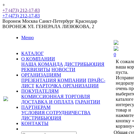
+
+7 (473) 212-17-83
+7 (473) 212-17-83
Воронеж
Москва
Санкт-Петербург
Краснодар
ВОРОНЕЖ
УЛ. ГЕНЕРАЛА ЛИЗЮКОВА, 2
Меню
КАТАЛОГ
0
О КОМПАНИИ
К сожал
НАША КОМАНДА
ДИСТРИБЬЮЦИЯ
ваша ко
РЕКВИЗИТЫ
НОВОСТИ
пуста.
ОРГАНИЗАЦИЯМ
Исправи
ПРЕЗЕНТАЦИЯ КОМПАНИИ
ПРАЙС-
недораз
ЛИСТ
КАРТОЧКА ОРГАНИЗАЦИИ
очень пр
ПОКУПАТЕЛЯМ
выберит
КОМИССИОННАЯ ТОРГОВЛЯ
каталоге
ДОСТАВКА И ОПЛАТА
ГАРАНТИИ
интерес
ПАРТНЕРАМ
товар и
УСЛОВИЯ СОТРУДНИЧЕСТВА
нажмите
ДИСТРИБЬЮЦИЯ
кнопку 
КОНТАКТЫ
корзину»
Общая су