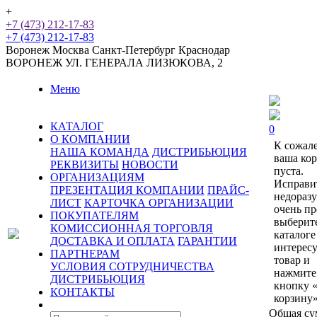
+
+7 (473) 212-17-83
+7 (473) 212-17-83
Воронеж
Москва
Санкт-Петербург
Краснодар
ВОРОНЕЖ
УЛ. ГЕНЕРАЛА ЛИЗЮКОВА, 2
Меню
КАТАЛОГ
0
О КОМПАНИИ
К сожал
НАША КОМАНДА
ДИСТРИБЬЮЦИЯ
ваша ко
РЕКВИЗИТЫ
НОВОСТИ
пуста.
ОРГАНИЗАЦИЯМ
Исправи
ПРЕЗЕНТАЦИЯ КОМПАНИИ
ПРАЙС-
недораз
ЛИСТ
КАРТОЧКА ОРГАНИЗАЦИИ
очень пр
ПОКУПАТЕЛЯМ
выберит
КОМИССИОННАЯ ТОРГОВЛЯ
каталоге
ДОСТАВКА И ОПЛАТА
ГАРАНТИИ
интерес
ПАРТНЕРАМ
товар и
УСЛОВИЯ СОТРУДНИЧЕСТВА
нажмите
ДИСТРИБЬЮЦИЯ
кнопку 
КОНТАКТЫ
корзину»
Общая су