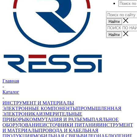
Главная
-
Каталог
-
ИНСТРУМЕНТ И МАТЕРИАЛЫ
ЭЛЕКТРОННЫЕ КОМПОНЕНТЫ
ПРОМЫШЛЕННАЯ
ЭЛЕКТРОНИКА
ИЗМЕРИТЕЛЬНЫЕ
ПРИБОРЫ
КОММУТАЦИЯ И РАЗЪЕМЫ
ПАЯЛЬНОЕ
ОБОРУДОВАНИЕ
ИСТОЧНИКИ ПИТАНИЯ
ИНСТРУМЕНТ
И МАТЕРИАЛЫ
ПРОВОДА И КАБЕЛЬНАЯ
ПРОДУКЦИЯ
МОБИЛЬНАЯ СВЯЗЬ
ВИДЕОНАБЛЮДЕНИЕ