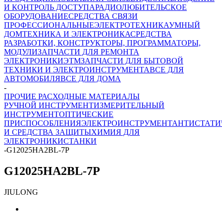
И КОНТРОЛЬ ДОСТУПА
РАДИОЛЮБИТЕЛЬСКОЕ
ОБОРУДОВАНИЕ
СРЕДСТВА СВЯЗИ
ПРОФЕССИОНАЛЬНЫЕ
ЭЛЕКТРОТЕХНИКА
УМНЫЙ
ДОМ
ТЕХНИКА И ЭЛЕКТРОНИКА
СРЕДСТВА
РАЗРАБОТКИ, КОНСТРУКТОРЫ, ПРОГРАММАТОРЫ,
МОДУЛИ
ЗАПЧАСТИ ДЛЯ РЕМОНТА
ЭЛЕКТРОНИКИ
ЭТМ
ЗАПЧАСТИ ДЛЯ БЫТОВОЙ
ТЕХНИКИ И ЭЛЕКТРОИНСТРУМЕНТА
ВСЕ ДЛЯ
АВТОМОБИЛЯ
ВСЕ ДЛЯ ДОМА
-
ПРОЧИЕ РАСХОДНЫЕ МАТЕРИАЛЫ
РУЧНОЙ ИНСТРУМЕНТ
ИЗМЕРИТЕЛЬНЫЙ
ИНСТРУМЕНТ
ОПТИЧЕСКИЕ
ПРИСПОСОБЛЕНИЯ
ЭЛЕКТРОИНСТРУМЕНТ
АНТИСТАТИ
И СРЕДСТВА ЗАЩИТЫ
ХИМИЯ ДЛЯ
ЭЛЕКТРОНИКИ
СТАНКИ
-
G12025HA2BL-7P
G12025HA2BL-7P
JIULONG