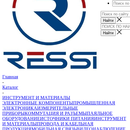
Главная
-
Каталог
-
ИНСТРУМЕНТ И МАТЕРИАЛЫ
ЭЛЕКТРОННЫЕ КОМПОНЕНТЫ
ПРОМЫШЛЕННАЯ
ЭЛЕКТРОНИКА
ИЗМЕРИТЕЛЬНЫЕ
ПРИБОРЫ
КОММУТАЦИЯ И РАЗЪЕМЫ
ПАЯЛЬНОЕ
ОБОРУДОВАНИЕ
ИСТОЧНИКИ ПИТАНИЯ
ИНСТРУМЕНТ
И МАТЕРИАЛЫ
ПРОВОДА И КАБЕЛЬНАЯ
ПРОДУКЦИЯ
МОБИЛЬНАЯ СВЯЗЬ
ВИДЕОНАБЛЮДЕНИЕ