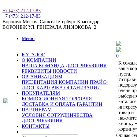
+
+7 (473) 212-17-83
+7 (473) 212-17-83
Воронеж
Москва
Санкт-Петербург
Краснодар
ВОРОНЕЖ
УЛ. ГЕНЕРАЛА ЛИЗЮКОВА, 2
Меню
КАТАЛОГ
0
О КОМПАНИИ
К сожал
НАША КОМАНДА
ДИСТРИБЬЮЦИЯ
ваша ко
РЕКВИЗИТЫ
НОВОСТИ
пуста.
ОРГАНИЗАЦИЯМ
Исправи
ПРЕЗЕНТАЦИЯ КОМПАНИИ
ПРАЙС-
недораз
ЛИСТ
КАРТОЧКА ОРГАНИЗАЦИИ
очень пр
ПОКУПАТЕЛЯМ
выберит
КОМИССИОННАЯ ТОРГОВЛЯ
каталоге
ДОСТАВКА И ОПЛАТА
ГАРАНТИИ
интерес
ПАРТНЕРАМ
товар и
УСЛОВИЯ СОТРУДНИЧЕСТВА
нажмите
ДИСТРИБЬЮЦИЯ
кнопку 
КОНТАКТЫ
корзину»
Общая су