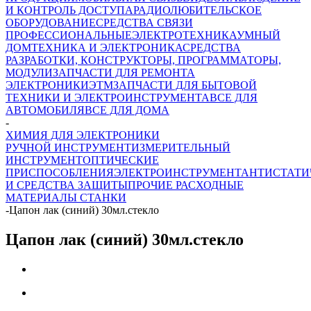
И КОНТРОЛЬ ДОСТУПА
РАДИОЛЮБИТЕЛЬСКОЕ
ОБОРУДОВАНИЕ
СРЕДСТВА СВЯЗИ
ПРОФЕССИОНАЛЬНЫЕ
ЭЛЕКТРОТЕХНИКА
УМНЫЙ
ДОМ
ТЕХНИКА И ЭЛЕКТРОНИКА
СРЕДСТВА
РАЗРАБОТКИ, КОНСТРУКТОРЫ, ПРОГРАММАТОРЫ,
МОДУЛИ
ЗАПЧАСТИ ДЛЯ РЕМОНТА
ЭЛЕКТРОНИКИ
ЭТМ
ЗАПЧАСТИ ДЛЯ БЫТОВОЙ
ТЕХНИКИ И ЭЛЕКТРОИНСТРУМЕНТА
ВСЕ ДЛЯ
АВТОМОБИЛЯ
ВСЕ ДЛЯ ДОМА
-
ХИМИЯ ДЛЯ ЭЛЕКТРОНИКИ
РУЧНОЙ ИНСТРУМЕНТ
ИЗМЕРИТЕЛЬНЫЙ
ИНСТРУМЕНТ
ОПТИЧЕСКИЕ
ПРИСПОСОБЛЕНИЯ
ЭЛЕКТРОИНСТРУМЕНТ
АНТИСТАТИ
И СРЕДСТВА ЗАЩИТЫ
ПРОЧИЕ РАСХОДНЫЕ
МАТЕРИАЛЫ
СТАНКИ
-
Цапон лак (синий) 30мл.стекло
Цапон лак (синий) 30мл.стекло