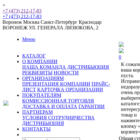
+
+7 (473) 212-17-83
+7 (473) 212-17-83
Воронеж
Москва
Санкт-Петербург
Краснодар
ВОРОНЕЖ
УЛ. ГЕНЕРАЛА ЛИЗЮКОВА, 2
Меню
КАТАЛОГ
0
О КОМПАНИИ
К сожал
НАША КОМАНДА
ДИСТРИБЬЮЦИЯ
ваша ко
РЕКВИЗИТЫ
НОВОСТИ
пуста.
ОРГАНИЗАЦИЯМ
Исправи
ПРЕЗЕНТАЦИЯ КОМПАНИИ
ПРАЙС-
недораз
ЛИСТ
КАРТОЧКА ОРГАНИЗАЦИИ
очень пр
ПОКУПАТЕЛЯМ
выберит
КОМИССИОННАЯ ТОРГОВЛЯ
каталоге
ДОСТАВКА И ОПЛАТА
ГАРАНТИИ
интерес
ПАРТНЕРАМ
товар и
УСЛОВИЯ СОТРУДНИЧЕСТВА
нажмите
ДИСТРИБЬЮЦИЯ
кнопку 
КОНТАКТЫ
корзину»
Общая су