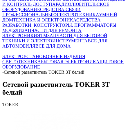
И КОНТРОЛЬ ДОСТУПА
РАДИОЛЮБИТЕЛЬСКОЕ
ОБОРУДОВАНИЕ
СРЕДСТВА СВЯЗИ
ПРОФЕССИОНАЛЬНЫЕ
ЭЛЕКТРОТЕХНИКА
УМНЫЙ
ДОМ
ТЕХНИКА И ЭЛЕКТРОНИКА
СРЕДСТВА
РАЗРАБОТКИ, КОНСТРУКТОРЫ, ПРОГРАММАТОРЫ,
МОДУЛИ
ЗАПЧАСТИ ДЛЯ РЕМОНТА
ЭЛЕКТРОНИКИ
ЭТМ
ЗАПЧАСТИ ДЛЯ БЫТОВОЙ
ТЕХНИКИ И ЭЛЕКТРОИНСТРУМЕНТА
ВСЕ ДЛЯ
АВТОМОБИЛЯ
ВСЕ ДЛЯ ДОМА
-
ЭЛЕКТРОУСТАНОВОЧНЫЕ ИЗДЕЛИЯ
СВЕТОТЕХНИКА
БЫТОВАЯ ЭЛЕКТРОНИКА
ЩИТОВОЕ
ОБОРУДОВАНИЕ
-
Сетевой разветвитель TOKER 3T белый
Сетевой разветвитель TOKER 3T
белый
TOKER