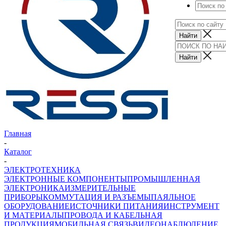
Главная
-
Каталог
-
ЭЛЕКТРОТЕХНИКА
ЭЛЕКТРОННЫЕ КОМПОНЕНТЫ
ПРОМЫШЛЕННАЯ
ЭЛЕКТРОНИКА
ИЗМЕРИТЕЛЬНЫЕ
ПРИБОРЫ
КОММУТАЦИЯ И РАЗЪЕМЫ
ПАЯЛЬНОЕ
ОБОРУДОВАНИЕ
ИСТОЧНИКИ ПИТАНИЯ
ИНСТРУМЕНТ
И МАТЕРИАЛЫ
ПРОВОДА И КАБЕЛЬНАЯ
ПРОДУКЦИЯ
МОБИЛЬНАЯ СВЯЗЬ
ВИДЕОНАБЛЮДЕНИЕ