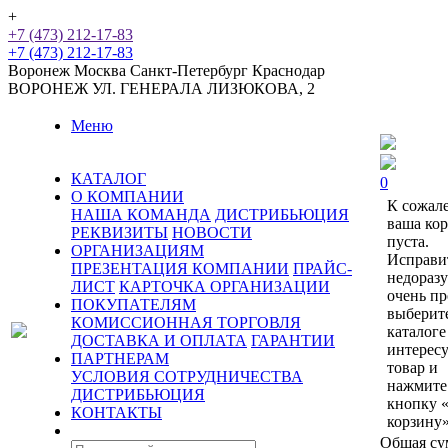
+
+7 (473) 212-17-83
+7 (473) 212-17-83
Воронеж
Москва
Санкт-Петербург
Краснодар
ВОРОНЕЖ
УЛ. ГЕНЕРАЛА ЛИЗЮКОВА, 2
Меню
КАТАЛОГ
0
О КОМПАНИИ
К сожал
НАША КОМАНДА
ДИСТРИБЬЮЦИЯ
ваша ко
РЕКВИЗИТЫ
НОВОСТИ
пуста.
ОРГАНИЗАЦИЯМ
Исправи
ПРЕЗЕНТАЦИЯ КОМПАНИИ
ПРАЙС-
недораз
ЛИСТ
КАРТОЧКА ОРГАНИЗАЦИИ
очень пр
ПОКУПАТЕЛЯМ
выберит
КОМИССИОННАЯ ТОРГОВЛЯ
каталоге
ДОСТАВКА И ОПЛАТА
ГАРАНТИИ
интерес
ПАРТНЕРАМ
товар и
УСЛОВИЯ СОТРУДНИЧЕСТВА
нажмите
ДИСТРИБЬЮЦИЯ
кнопку 
КОНТАКТЫ
корзину»
Общая су