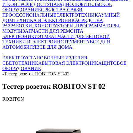
И КОНТРОЛЬ ДОСТУПА
РАДИОЛЮБИТЕЛЬСКОЕ
ОБОРУДОВАНИЕ
СРЕДСТВА СВЯЗИ
ПРОФЕССИОНАЛЬНЫЕ
ЭЛЕКТРОТЕХНИКА
УМНЫЙ
ДОМ
ТЕХНИКА И ЭЛЕКТРОНИКА
СРЕДСТВА
РАЗРАБОТКИ, КОНСТРУКТОРЫ, ПРОГРАММАТОРЫ,
МОДУЛИ
ЗАПЧАСТИ ДЛЯ РЕМОНТА
ЭЛЕКТРОНИКИ
ЭТМ
ЗАПЧАСТИ ДЛЯ БЫТОВОЙ
ТЕХНИКИ И ЭЛЕКТРОИНСТРУМЕНТА
ВСЕ ДЛЯ
АВТОМОБИЛЯ
ВСЕ ДЛЯ ДОМА
-
ЭЛЕКТРОУСТАНОВОЧНЫЕ ИЗДЕЛИЯ
СВЕТОТЕХНИКА
БЫТОВАЯ ЭЛЕКТРОНИКА
ЩИТОВОЕ
ОБОРУДОВАНИЕ
-
Тестер розеток ROBITON ST-02
Тестер розеток ROBITON ST-02
ROBITON