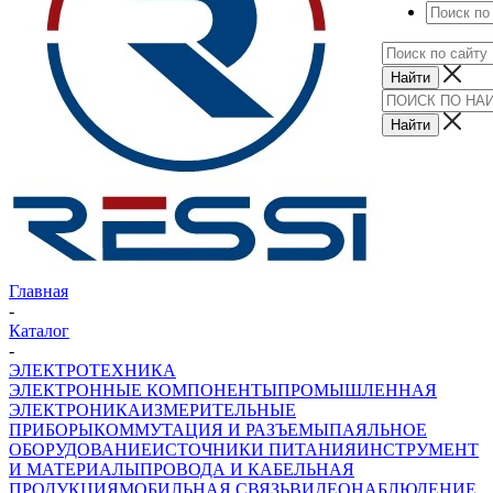
Главная
-
Каталог
-
ЭЛЕКТРОТЕХНИКА
ЭЛЕКТРОННЫЕ КОМПОНЕНТЫ
ПРОМЫШЛЕННАЯ
ЭЛЕКТРОНИКА
ИЗМЕРИТЕЛЬНЫЕ
ПРИБОРЫ
КОММУТАЦИЯ И РАЗЪЕМЫ
ПАЯЛЬНОЕ
ОБОРУДОВАНИЕ
ИСТОЧНИКИ ПИТАНИЯ
ИНСТРУМЕНТ
И МАТЕРИАЛЫ
ПРОВОДА И КАБЕЛЬНАЯ
ПРОДУКЦИЯ
МОБИЛЬНАЯ СВЯЗЬ
ВИДЕОНАБЛЮДЕНИЕ