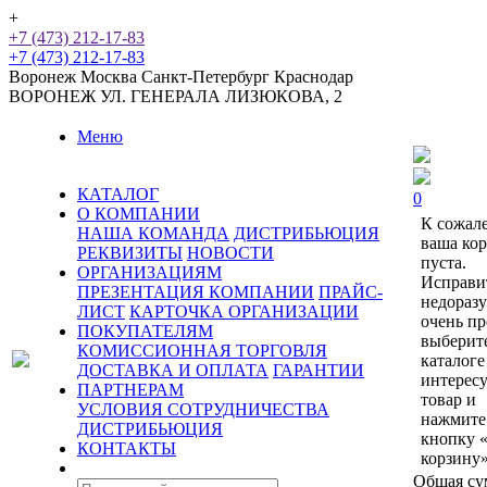
+
+7 (473) 212-17-83
+7 (473) 212-17-83
Воронеж
Москва
Санкт-Петербург
Краснодар
ВОРОНЕЖ
УЛ. ГЕНЕРАЛА ЛИЗЮКОВА, 2
Меню
КАТАЛОГ
0
О КОМПАНИИ
К сожал
НАША КОМАНДА
ДИСТРИБЬЮЦИЯ
ваша ко
РЕКВИЗИТЫ
НОВОСТИ
пуста.
ОРГАНИЗАЦИЯМ
Исправи
ПРЕЗЕНТАЦИЯ КОМПАНИИ
ПРАЙС-
недораз
ЛИСТ
КАРТОЧКА ОРГАНИЗАЦИИ
очень пр
ПОКУПАТЕЛЯМ
выберит
КОМИССИОННАЯ ТОРГОВЛЯ
каталоге
ДОСТАВКА И ОПЛАТА
ГАРАНТИИ
интерес
ПАРТНЕРАМ
товар и
УСЛОВИЯ СОТРУДНИЧЕСТВА
нажмите
ДИСТРИБЬЮЦИЯ
кнопку 
КОНТАКТЫ
корзину»
Общая су