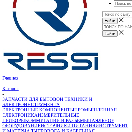
Главная
-
Каталог
-
ЗАПЧАСТИ ДЛЯ БЫТОВОЙ ТЕХНИКИ И
ЭЛЕКТРОИНСТРУМЕНТА
ЭЛЕКТРОННЫЕ КОМПОНЕНТЫ
ПРОМЫШЛЕННАЯ
ЭЛЕКТРОНИКА
ИЗМЕРИТЕЛЬНЫЕ
ПРИБОРЫ
КОММУТАЦИЯ И РАЗЪЕМЫ
ПАЯЛЬНОЕ
ОБОРУДОВАНИЕ
ИСТОЧНИКИ ПИТАНИЯ
ИНСТРУМЕНТ
И МАТЕРИАЛЫ
ПРОВОДА И КАБЕЛЬНАЯ