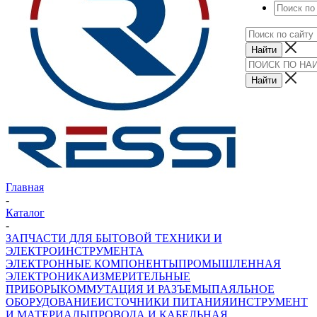
Главная
-
Каталог
-
ЗАПЧАСТИ ДЛЯ БЫТОВОЙ ТЕХНИКИ И
ЭЛЕКТРОИНСТРУМЕНТА
ЭЛЕКТРОННЫЕ КОМПОНЕНТЫ
ПРОМЫШЛЕННАЯ
ЭЛЕКТРОНИКА
ИЗМЕРИТЕЛЬНЫЕ
ПРИБОРЫ
КОММУТАЦИЯ И РАЗЪЕМЫ
ПАЯЛЬНОЕ
ОБОРУДОВАНИЕ
ИСТОЧНИКИ ПИТАНИЯ
ИНСТРУМЕНТ
И МАТЕРИАЛЫ
ПРОВОДА И КАБЕЛЬНАЯ