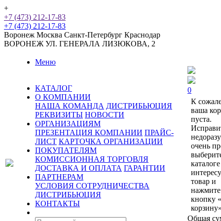
+
+7 (473) 212-17-83
+7 (473) 212-17-83
Воронеж
Москва
Санкт-Петербург
Краснодар
ВОРОНЕЖ
УЛ. ГЕНЕРАЛА ЛИЗЮКОВА, 2
Меню
КАТАЛОГ
0
О КОМПАНИИ
К сожал
НАША КОМАНДА
ДИСТРИБЬЮЦИЯ
ваша ко
РЕКВИЗИТЫ
НОВОСТИ
пуста.
ОРГАНИЗАЦИЯМ
Исправи
ПРЕЗЕНТАЦИЯ КОМПАНИИ
ПРАЙС-
недораз
ЛИСТ
КАРТОЧКА ОРГАНИЗАЦИИ
очень пр
ПОКУПАТЕЛЯМ
выберит
КОМИССИОННАЯ ТОРГОВЛЯ
каталоге
ДОСТАВКА И ОПЛАТА
ГАРАНТИИ
интерес
ПАРТНЕРАМ
товар и
УСЛОВИЯ СОТРУДНИЧЕСТВА
нажмите
ДИСТРИБЬЮЦИЯ
кнопку 
КОНТАКТЫ
корзину»
Общая су