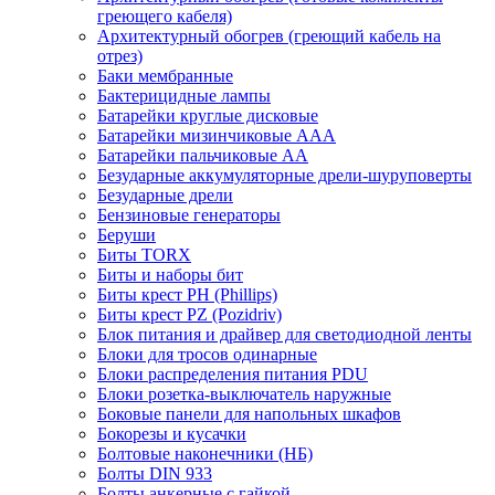
греющего кабеля)
Архитектурный обогрев (греющий кабель на
отрез)
Баки мембранные
Бактерицидные лампы
Батарейки круглые дисковые
Батарейки мизинчиковые ААА
Батарейки пальчиковые АА
Безударные аккумуляторные дрели-шуруповерты
Безударные дрели
Бензиновые генераторы
Беруши
Биты TORX
Биты и наборы бит
Биты крест PH (Phillips)
Биты крест PZ (Pozidriv)
Блок питания и драйвер для светодиодной ленты
Блоки для тросов одинарные
Блоки распределения питания PDU
Блоки розетка-выключатель наружные
Боковые панели для напольных шкафов
Бокорезы и кусачки
Болтовые наконечники (НБ)
Болты DIN 933
Болты анкерные с гайкой