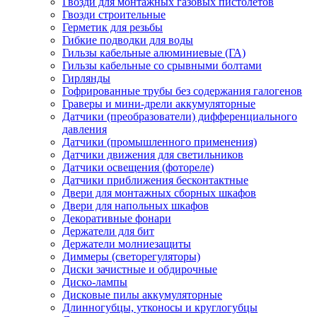
Гвозди для монтажных газовых пистолетов
Гвозди строительные
Герметик для резьбы
Гибкие подводки для воды
Гильзы кабельные алюминиевые (ГА)
Гильзы кабельные со срывными болтами
Гирлянды
Гофрированные трубы без содержания галогенов
Граверы и мини-дрели аккумуляторные
Датчики (преобразователи) дифференциального
давления
Датчики (промышленного применения)
Датчики движения для светильников
Датчики освещения (фотореле)
Датчики приближения бесконтактные
Двери для монтажных сборных шкафов
Двери для напольных шкафов
Декоративные фонари
Держатели для бит
Держатели молниезащиты
Диммеры (светорегуляторы)
Диски зачистные и обдирочные
Диско-лампы
Дисковые пилы аккумуляторные
Длинногубцы, утконосы и круглогубцы