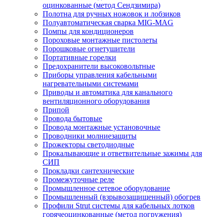
оцинкованные (метод Сендзимира)
Полотна для ручных ножовок и лобзиков
Полуавтоматическая сварка MIG-MAG
Помпы для кондиционеров
Пороховые монтажные пистолеты
Порошковые огнетушители
Портативные горелки
Предохранители высоковольтные
Приборы управления кабельными
нагревательными системами
Приводы и автоматика для канального
вентиляционного оборудования
Припой
Провода бытовые
Провода монтажные установочные
Проводники молниезащиты
Прожекторы светодиодные
Прокалывающие и ответвительные зажимы для
СИП
Прокладки сантехнические
Промежуточные реле
Промышленное сетевое оборудование
Промышленный (взрывозащищенный) обогрев
Профили Strut системы для кабельных лотков
горячеоцинкованные (метод погружения)