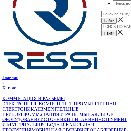
Главная
-
Каталог
-
КОММУТАЦИЯ И РАЗЪЕМЫ
ЭЛЕКТРОННЫЕ КОМПОНЕНТЫ
ПРОМЫШЛЕННАЯ
ЭЛЕКТРОНИКА
ИЗМЕРИТЕЛЬНЫЕ
ПРИБОРЫ
КОММУТАЦИЯ И РАЗЪЕМЫ
ПАЯЛЬНОЕ
ОБОРУДОВАНИЕ
ИСТОЧНИКИ ПИТАНИЯ
ИНСТРУМЕНТ
И МАТЕРИАЛЫ
ПРОВОДА И КАБЕЛЬНАЯ
ПРОДУКЦИЯ
МОБИЛЬНАЯ СВЯЗЬ
ВИДЕОНАБЛЮДЕНИЕ