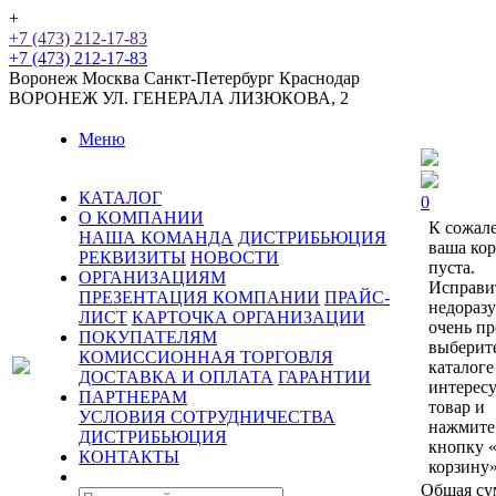
+
+7 (473) 212-17-83
+7 (473) 212-17-83
Воронеж
Москва
Санкт-Петербург
Краснодар
ВОРОНЕЖ
УЛ. ГЕНЕРАЛА ЛИЗЮКОВА, 2
Меню
КАТАЛОГ
0
О КОМПАНИИ
К сожал
НАША КОМАНДА
ДИСТРИБЬЮЦИЯ
ваша ко
РЕКВИЗИТЫ
НОВОСТИ
пуста.
ОРГАНИЗАЦИЯМ
Исправи
ПРЕЗЕНТАЦИЯ КОМПАНИИ
ПРАЙС-
недораз
ЛИСТ
КАРТОЧКА ОРГАНИЗАЦИИ
очень пр
ПОКУПАТЕЛЯМ
выберит
КОМИССИОННАЯ ТОРГОВЛЯ
каталоге
ДОСТАВКА И ОПЛАТА
ГАРАНТИИ
интерес
ПАРТНЕРАМ
товар и
УСЛОВИЯ СОТРУДНИЧЕСТВА
нажмите
ДИСТРИБЬЮЦИЯ
кнопку 
КОНТАКТЫ
корзину»
Общая су