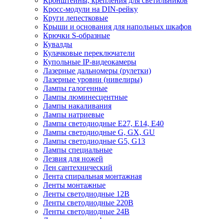
Кронштейны, крепления для светильников
Кросс-модули на DIN-рейку
Круги лепестковые
Крыши и основания для напольных шкафов
Крючки S-образные
Кувалды
Кулачковые переключатели
Купольные IP-видеокамеры
Лазерные дальномеры (рулетки)
Лазерные уровни (нивелиры)
Лампы галогенные
Лампы люминесцентные
Лампы накаливания
Лампы натриевые
Лампы светодиодные E27, E14, E40
Лампы светодиодные G, GX, GU
Лампы светодиодные G5, G13
Лампы специальные
Лезвия для ножей
Лен сантехнический
Лента спиральная монтажная
Ленты монтажные
Ленты светодиодные 12В
Ленты светодиодные 220В
Ленты светодиодные 24В