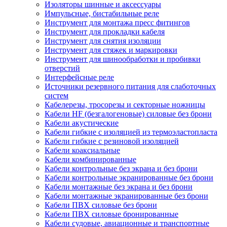
Изоляторы шинные и аксессуары
Импульсные, бистабильные реле
Инструмент для монтажа пресс фитингов
Инструмент для прокладки кабеля
Инструмент для снятия изоляции
Инструмент для стяжек и маркировки
Инструмент для шинообработки и пробивки
отверстий
Интерфейсные реле
Источники резервного питания для слаботочных
систем
Кабелерезы, тросорезы и секторные ножницы
Кабели HF (безгалогеновые) силовые без брони
Кабели акустические
Кабели гибкие с изоляцией из термоэластопласта
Кабели гибкие с резиновой изоляцией
Кабели коаксиальные
Кабели комбинированные
Кабели контрольные без экрана и без брони
Кабели контрольные экранированные без брони
Кабели монтажные без экрана и без брони
Кабели монтажные экранированные без брони
Кабели ПВХ силовые без брони
Кабели ПВХ силовые бронированные
Кабели судовые, авиационные и транспортные