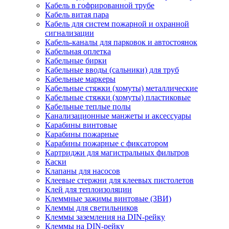
Кабель в гофрированной трубе
Кабель витая пара
Кабель для систем пожарной и охранной
сигнализации
Кабель-каналы для парковок и автостоянок
Кабельная оплетка
Кабельные бирки
Кабельные вводы (сальники) для труб
Кабельные маркеры
Кабельные стяжки (хомуты) металлические
Кабельные стяжки (хомуты) пластиковые
Кабельные теплые полы
Канализационные манжеты и аксессуары
Карабины винтовые
Карабины пожарные
Карабины пожарные с фиксатором
Картриджи для магистральных фильтров
Каски
Клапаны для насосов
Клеевые стержни для клеевых пистолетов
Клей для теплоизоляции
Клеммные зажимы винтовые (ЗВИ)
Клеммы для светильников
Клеммы заземления на DIN-рейку
Клеммы на DIN-рейку