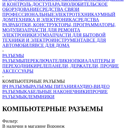
И КОНТРОЛЬ ДОСТУПА
РАДИОЛЮБИТЕЛЬСКОЕ
ОБОРУДОВАНИЕ
СРЕДСТВА СВЯЗИ
ПРОФЕССИОНАЛЬНЫЕ
ЭЛЕКТРОТЕХНИКА
УМНЫЙ
ДОМ
ТЕХНИКА И ЭЛЕКТРОНИКА
СРЕДСТВА
РАЗРАБОТКИ, КОНСТРУКТОРЫ, ПРОГРАММАТОРЫ,
МОДУЛИ
ЗАПЧАСТИ ДЛЯ РЕМОНТА
ЭЛЕКТРОНИКИ
ЭТМ
ЗАПЧАСТИ ДЛЯ БЫТОВОЙ
ТЕХНИКИ И ЭЛЕКТРОИНСТРУМЕНТА
ВСЕ ДЛЯ
АВТОМОБИЛЯ
ВСЕ ДЛЯ ДОМА
-
РАЗЪЕМЫ
РАЗЪЕМЫ
ПЕРЕКЛЮЧАТЕЛИ
КНОПКИ
АДАПТЕРЫ И
ПЕРЕХОДНИКИ
РЕЛЕ
ПАНЕЛИ, ДЕРЖАТЕЛИ, ПРОЧИЕ
АКСЕССУАРЫ
-
КОМПЬЮТЕРНЫЕ РАЗЪЕМЫ
ВЧ РАЗЪЕМЫ
РАЗЪЕМЫ ПИТАНИЯ
АУДИО-ВИДЕО
РАЗЪЕМЫ
КАБЕЛЬНЫЕ НАКОНЕЧНИКИ
ПРОЧИЕ
РАЗЪЕМЫ
КЛЕММНИКИ
КОМПЬЮТЕРНЫЕ РАЗЪЕМЫ
Фильтр:
В наличии в магазине Воронеж