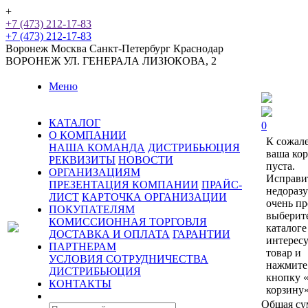
+
+7 (473) 212-17-83
+7 (473) 212-17-83
Воронеж
Москва
Санкт-Петербург
Краснодар
ВОРОНЕЖ
УЛ. ГЕНЕРАЛА ЛИЗЮКОВА, 2
Меню
КАТАЛОГ
0
О КОМПАНИИ
К сожал
НАША КОМАНДА
ДИСТРИБЬЮЦИЯ
ваша ко
РЕКВИЗИТЫ
НОВОСТИ
пуста.
ОРГАНИЗАЦИЯМ
Исправи
ПРЕЗЕНТАЦИЯ КОМПАНИИ
ПРАЙС-
недораз
ЛИСТ
КАРТОЧКА ОРГАНИЗАЦИИ
очень пр
ПОКУПАТЕЛЯМ
выберит
КОМИССИОННАЯ ТОРГОВЛЯ
каталоге
ДОСТАВКА И ОПЛАТА
ГАРАНТИИ
интерес
ПАРТНЕРАМ
товар и
УСЛОВИЯ СОТРУДНИЧЕСТВА
нажмите
ДИСТРИБЬЮЦИЯ
кнопку 
КОНТАКТЫ
корзину»
Общая су