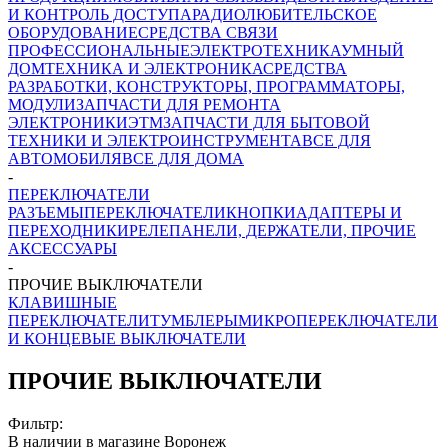
И КОНТРОЛЬ ДОСТУПА
РАДИОЛЮБИТЕЛЬСКОЕ
ОБОРУДОВАНИЕ
СРЕДСТВА СВЯЗИ
ПРОФЕССИОНАЛЬНЫЕ
ЭЛЕКТРОТЕХНИКА
УМНЫЙ
ДОМ
ТЕХНИКА И ЭЛЕКТРОНИКА
СРЕДСТВА
РАЗРАБОТКИ, КОНСТРУКТОРЫ, ПРОГРАММАТОРЫ,
МОДУЛИ
ЗАПЧАСТИ ДЛЯ РЕМОНТА
ЭЛЕКТРОНИКИ
ЭТМ
ЗАПЧАСТИ ДЛЯ БЫТОВОЙ
ТЕХНИКИ И ЭЛЕКТРОИНСТРУМЕНТА
ВСЕ ДЛЯ
АВТОМОБИЛЯ
ВСЕ ДЛЯ ДОМА
-
ПЕРЕКЛЮЧАТЕЛИ
РАЗЪЕМЫ
ПЕРЕКЛЮЧАТЕЛИ
КНОПКИ
АДАПТЕРЫ И
ПЕРЕХОДНИКИ
РЕЛЕ
ПАНЕЛИ, ДЕРЖАТЕЛИ, ПРОЧИЕ
АКСЕССУАРЫ
-
ПРОЧИЕ ВЫКЛЮЧАТЕЛИ
КЛАВИШНЫЕ
ПЕРЕКЛЮЧАТЕЛИ
ТУМБЛЕРЫ
МИКРОПЕРЕКЛЮЧАТЕЛИ
И КОНЦЕВЫЕ ВЫКЛЮЧАТЕЛИ
ПРОЧИЕ ВЫКЛЮЧАТЕЛИ
Фильтр:
В наличии в магазине Воронеж