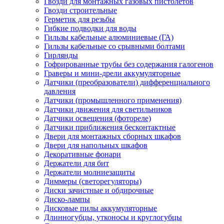
Гвозди для монтажных газовых пистолетов
Гвозди строительные
Герметик для резьбы
Гибкие подводки для воды
Гильзы кабельные алюминиевые (ГА)
Гильзы кабельные со срывными болтами
Гирлянды
Гофрированные трубы без содержания галогенов
Граверы и мини-дрели аккумуляторные
Датчики (преобразователи) дифференциального
давления
Датчики (промышленного применения)
Датчики движения для светильников
Датчики освещения (фотореле)
Датчики приближения бесконтактные
Двери для монтажных сборных шкафов
Двери для напольных шкафов
Декоративные фонари
Держатели для бит
Держатели молниезащиты
Диммеры (светорегуляторы)
Диски зачистные и обдирочные
Диско-лампы
Дисковые пилы аккумуляторные
Длинногубцы, утконосы и круглогубцы