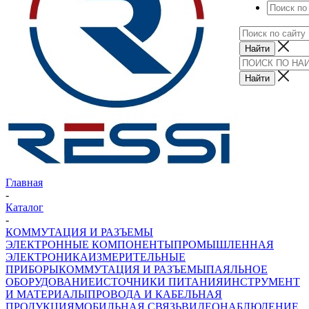
Главная
-
Каталог
-
КОММУТАЦИЯ И РАЗЪЕМЫ
ЭЛЕКТРОННЫЕ КОМПОНЕНТЫ
ПРОМЫШЛЕННАЯ
ЭЛЕКТРОНИКА
ИЗМЕРИТЕЛЬНЫЕ
ПРИБОРЫ
КОММУТАЦИЯ И РАЗЪЕМЫ
ПАЯЛЬНОЕ
ОБОРУДОВАНИЕ
ИСТОЧНИКИ ПИТАНИЯ
ИНСТРУМЕНТ
И МАТЕРИАЛЫ
ПРОВОДА И КАБЕЛЬНАЯ
ПРОДУКЦИЯ
МОБИЛЬНАЯ СВЯЗЬ
ВИДЕОНАБЛЮДЕНИЕ