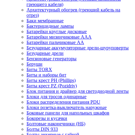
греющего кабеля)
Архитектурный обогрев (греющий кабель на
отрез)
Баки мембранные
Бактерицидные лампы
Батарейки круглые дисковые
Батарейки мизинчиковые ААА
Батарейки пальчиковые АА
Безударные аккумуляторные дрели-шуруповерты
Безударные дрели
Бензиновые генераторы
Беруши
Биты TORX
Биты и наборы бит
Биты крест PH (Phillips)
Биты крест PZ (Pozidriv)
Блок питания и драйвер для светодиодной ленты
Блоки для тросов одинарные
Блоки распределения питания PDU
Блоки розетка-выключатель наружные
Боковые панели для напольных шкафов
Бокорезы и кусачки
Болтовые наконечники (НБ)
Болты DIN 933
Болты анкерные с гайкой