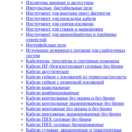
Изоляторы шинные и аксессуары
Импульсные, бистабильные реле
Инструмент для монтажа пресс фитингов
Инструмент для прокладки кабеля
Инструмент для снятия изоляции
Инструмент для стяжек и маркировки
Инструмент для шинообработки и пробивки
отверстий
Интерфейсные реле
Источники резервного питания для слаботочных
систем
Кабелерезы, тросорезы и секторные ножницы
Кабели HF (безгалогеновые) силовые без брони
Кабели акустические
Кабели гибкие с изоляцией из термоэластопласта
Кабели гибкие с резиновой изоляцией
Кабели коаксиальные
Кабели комбинированные
Кабели контрольные без экрана и без брони
Кабели контрольные экранированные без брони
Кабели монтажные без экрана и без брони
Кабели монтажные экранированные без брони
Кабели ПВХ силовые без брони
Кабели ПВХ силовые бронированные
Кабели судовые, авиационные и транспортные