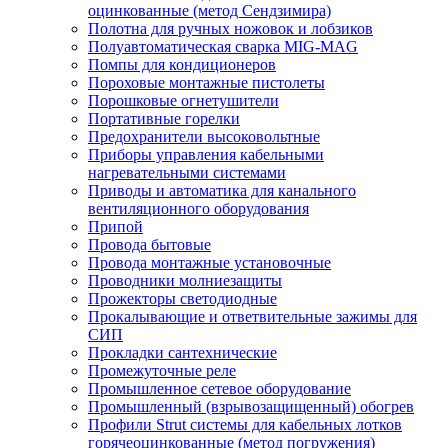
оцинкованные (метод Сендзимира)
Полотна для ручных ножовок и лобзиков
Полуавтоматическая сварка MIG-MAG
Помпы для кондиционеров
Пороховые монтажные пистолеты
Порошковые огнетушители
Портативные горелки
Предохранители высоковольтные
Приборы управления кабельными
нагревательными системами
Приводы и автоматика для канального
вентиляционного оборудования
Припой
Провода бытовые
Провода монтажные установочные
Проводники молниезащиты
Прожекторы светодиодные
Прокалывающие и ответвительные зажимы для
СИП
Прокладки сантехнические
Промежуточные реле
Промышленное сетевое оборудование
Промышленный (взрывозащищенный) обогрев
Профили Strut системы для кабельных лотков
горячеоцинкованные (метод погружения)