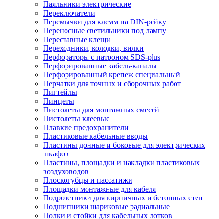
Паяльники электрические
Переключатели
Перемычки для клемм на DIN-рейку
Переносные светильники под лампу
Переставные клещи
Переходники, колодки, вилки
Перфораторы с патроном SDS-plus
Перфорированные кабель-каналы
Перфорированный крепеж специальный
Перчатки для точных и сборочных работ
Пигтейлы
Пинцеты
Пистолеты для монтажных смесей
Пистолеты клеевые
Плавкие предохранители
Пластиковые кабельные вводы
Пластины донные и боковые для электрических
шкафов
Пластины, площадки и накладки пластиковых
воздуховодов
Плоскогубцы и пассатижи
Площадки монтажные для кабеля
Подрозетники для кирпичных и бетонных стен
Подшипники шариковые радиальные
Полки и стойки для кабельных лотков