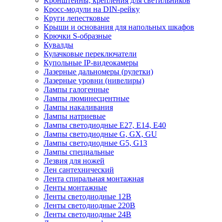
Кронштейны, крепления для светильников
Кросс-модули на DIN-рейку
Круги лепестковые
Крыши и основания для напольных шкафов
Крючки S-образные
Кувалды
Кулачковые переключатели
Купольные IP-видеокамеры
Лазерные дальномеры (рулетки)
Лазерные уровни (нивелиры)
Лампы галогенные
Лампы люминесцентные
Лампы накаливания
Лампы натриевые
Лампы светодиодные E27, E14, E40
Лампы светодиодные G, GX, GU
Лампы светодиодные G5, G13
Лампы специальные
Лезвия для ножей
Лен сантехнический
Лента спиральная монтажная
Ленты монтажные
Ленты светодиодные 12В
Ленты светодиодные 220В
Ленты светодиодные 24В