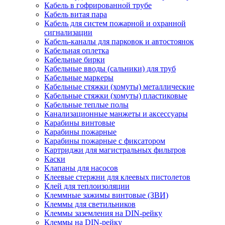
Кабель в гофрированной трубе
Кабель витая пара
Кабель для систем пожарной и охранной
сигнализации
Кабель-каналы для парковок и автостоянок
Кабельная оплетка
Кабельные бирки
Кабельные вводы (сальники) для труб
Кабельные маркеры
Кабельные стяжки (хомуты) металлические
Кабельные стяжки (хомуты) пластиковые
Кабельные теплые полы
Канализационные манжеты и аксессуары
Карабины винтовые
Карабины пожарные
Карабины пожарные с фиксатором
Картриджи для магистральных фильтров
Каски
Клапаны для насосов
Клеевые стержни для клеевых пистолетов
Клей для теплоизоляции
Клеммные зажимы винтовые (ЗВИ)
Клеммы для светильников
Клеммы заземления на DIN-рейку
Клеммы на DIN-рейку