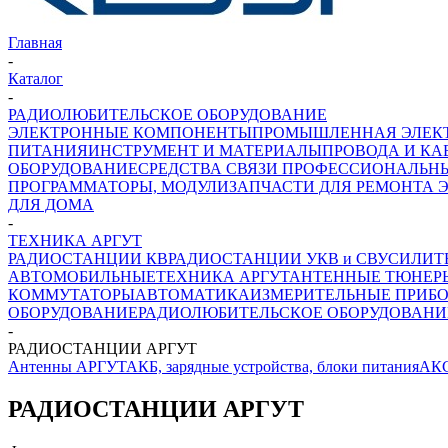
Главная
-
Каталог
-
РАДИОЛЮБИТЕЛЬСКОЕ ОБОРУДОВАНИЕ
ЭЛЕКТРОННЫЕ КОМПОНЕНТЫ
ПРОМЫШЛЕННАЯ ЭЛЕК
ПИТАНИЯ
ИНСТРУМЕНТ И МАТЕРИАЛЫ
ПРОВОДА И КА
ОБОРУДОВАНИЕ
СРЕДСТВА СВЯЗИ ПРОФЕССИОНАЛЬН
ПРОГРАММАТОРЫ, МОДУЛИ
ЗАПЧАСТИ ДЛЯ РЕМОНТА 
ДЛЯ ДОМА
-
ТЕХНИКА АРГУТ
РАДИОСТАНЦИИ КВ
РАДИОСТАНЦИИ УКВ и СВ
УСИЛИТ
АВТОМОБИЛЬНЫЕ
ТЕХНИКА АРГУТ
АНТЕННЫЕ ТЮНЕР
КОММУТАТОРЫ
АВТОМАТИКА
ИЗМЕРИТЕЛЬНЫЕ ПРИБ
ОБОРУДОВАНИЕ
РАДИОЛЮБИТЕЛЬСКОЕ ОБОРУДОВАНИ
-
РАДИОСТАНЦИИ АРГУТ
Антенны АРГУТ
АКБ, зарядные устройства, блоки питания
АК
РАДИОСТАНЦИИ АРГУТ