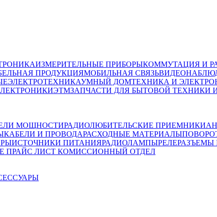
ТРОНИКА
ИЗМЕРИТЕЛЬНЫЕ ПРИБОРЫ
КОММУТАЦИЯ И Р
БЕЛЬНАЯ ПРОДУКЦИЯ
МОБИЛЬНАЯ СВЯЗЬ
ВИДЕОНАБЛЮД
ЫЕ
ЭЛЕКТРОТЕХНИКА
УМНЫЙ ДОМ
ТЕХНИКА И ЭЛЕКТРО
ЭЛЕКТРОНИКИ
ЭТМ
ЗАПЧАСТИ ДЛЯ БЫТОВОЙ ТЕХНИКИ 
ЕЛИ МОЩНОСТИ
РАДИОЛЮБИТЕЛЬСКИЕ ПРИЕМНИКИ
АН
Ы
КАБЕЛИ И ПРОВОДА
РАСХОДНЫЕ МАТЕРИАЛЫ
ПОВОРО
ОРЫ
ИСТОЧНИКИ ПИТАНИЯ
РАДИОЛАМПЫ
РЕЛЕ
РАЗЪЕМЫ
Е ПРАЙС ЛИСТ
КОМИССИОННЫЙ ОТДЕЛ
СЕССУАРЫ