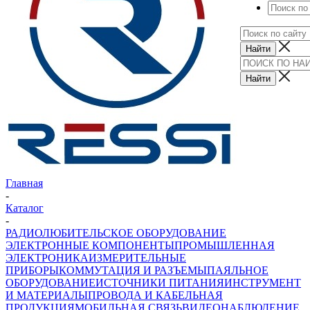
Главная
-
Каталог
-
РАДИОЛЮБИТЕЛЬСКОЕ ОБОРУДОВАНИЕ
ЭЛЕКТРОННЫЕ КОМПОНЕНТЫ
ПРОМЫШЛЕННАЯ
ЭЛЕКТРОНИКА
ИЗМЕРИТЕЛЬНЫЕ
ПРИБОРЫ
КОММУТАЦИЯ И РАЗЪЕМЫ
ПАЯЛЬНОЕ
ОБОРУДОВАНИЕ
ИСТОЧНИКИ ПИТАНИЯ
ИНСТРУМЕНТ
И МАТЕРИАЛЫ
ПРОВОДА И КАБЕЛЬНАЯ
ПРОДУКЦИЯ
МОБИЛЬНАЯ СВЯЗЬ
ВИДЕОНАБЛЮДЕНИЕ