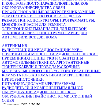
И КОНТРОЛЬ ДОСТУПА
РАДИОЛЮБИТЕЛЬСКОЕ
ОБОРУДОВАНИЕ
СРЕДСТВА СВЯЗИ
ПРОФЕССИОНАЛЬНЫЕ
ЭЛЕКТРОТЕХНИКА
УМНЫЙ
ДОМ
ТЕХНИКА И ЭЛЕКТРОНИКА
СРЕДСТВА
РАЗРАБОТКИ, КОНСТРУКТОРЫ, ПРОГРАММАТОРЫ,
МОДУЛИ
ЗАПЧАСТИ ДЛЯ РЕМОНТА
ЭЛЕКТРОНИКИ
ЭТМ
ЗАПЧАСТИ ДЛЯ БЫТОВОЙ
ТЕХНИКИ И ЭЛЕКТРОИНСТРУМЕНТА
ВСЕ ДЛЯ
АВТОМОБИЛЯ
ВСЕ ДЛЯ ДОМА
-
АНТЕННЫ КВ
РАДИОСТАНЦИИ КВ
РАДИОСТАНЦИИ УКВ и
СВ
УСИЛИТЕЛИ МОЩНОСТИ
РАДИОЛЮБИТЕЛЬСКИЕ
ПРИЕМНИКИ
АНТЕННЫ УКВ И СВ
АНТЕННЫ
АВТОМОБИЛЬНЫЕ
ТЕХНИКА АРГУТ
АНТЕННЫЕ
ТЮНЕРЫ
КАБЕЛИ И ПРОВОДА
РАСХОДНЫЕ
МАТЕРИАЛЫ
ПОВОРОТНЫЕ УСТРОЙСТВА
АНТЕННЫЕ
КОММУТАТОРЫ
АВТОМАТИКА
ИЗМЕРИТЕЛЬНЫЕ
ПРИБОРЫ
ИСТОЧНИКИ
ПИТАНИЯ
РАДИОЛАМПЫ
РЕЛЕ
РАЗЪЕМЫ
РАДИОДЕТАЛИ И КОМПОНЕНТЫ
ПАЯЛЬНОЕ
ОБОРУДОВАНИЕ
РАДИОЛЮБИТЕЛЬСКОЕ
ОБОРУДОВАНИЕ ПРАЙС ЛИСТ
КОМИССИОННЫЙ
ОТДЕЛ
-
Диплексер DIP-2/70-50