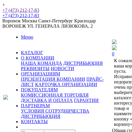
+
+7 (473) 212-17-83
+7 (473) 212-17-83
Воронеж
Москва
Санкт-Петербург
Краснодар
ВОРОНЕЖ
УЛ. ГЕНЕРАЛА ЛИЗЮКОВА, 2
Меню
КАТАЛОГ
0
О КОМПАНИИ
К сожал
НАША КОМАНДА
ДИСТРИБЬЮЦИЯ
ваша ко
РЕКВИЗИТЫ
НОВОСТИ
пуста.
ОРГАНИЗАЦИЯМ
Исправи
ПРЕЗЕНТАЦИЯ КОМПАНИИ
ПРАЙС-
недораз
ЛИСТ
КАРТОЧКА ОРГАНИЗАЦИИ
очень пр
ПОКУПАТЕЛЯМ
выберит
КОМИССИОННАЯ ТОРГОВЛЯ
каталоге
ДОСТАВКА И ОПЛАТА
ГАРАНТИИ
интерес
ПАРТНЕРАМ
товар и
УСЛОВИЯ СОТРУДНИЧЕСТВА
нажмите
ДИСТРИБЬЮЦИЯ
кнопку 
КОНТАКТЫ
корзину»
Общая су