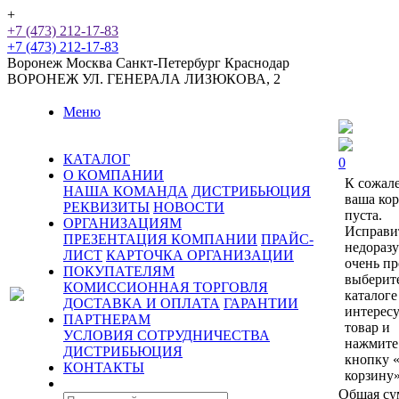
+
+7 (473) 212-17-83
+7 (473) 212-17-83
Воронеж
Москва
Санкт-Петербург
Краснодар
ВОРОНЕЖ
УЛ. ГЕНЕРАЛА ЛИЗЮКОВА, 2
Меню
КАТАЛОГ
0
О КОМПАНИИ
К сожал
НАША КОМАНДА
ДИСТРИБЬЮЦИЯ
ваша ко
РЕКВИЗИТЫ
НОВОСТИ
пуста.
ОРГАНИЗАЦИЯМ
Исправи
ПРЕЗЕНТАЦИЯ КОМПАНИИ
ПРАЙС-
недораз
ЛИСТ
КАРТОЧКА ОРГАНИЗАЦИИ
очень пр
ПОКУПАТЕЛЯМ
выберит
КОМИССИОННАЯ ТОРГОВЛЯ
каталоге
ДОСТАВКА И ОПЛАТА
ГАРАНТИИ
интерес
ПАРТНЕРАМ
товар и
УСЛОВИЯ СОТРУДНИЧЕСТВА
нажмите
ДИСТРИБЬЮЦИЯ
кнопку 
КОНТАКТЫ
корзину»
Общая су