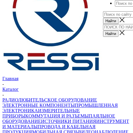
Главная
-
Каталог
-
РАДИОЛЮБИТЕЛЬСКОЕ ОБОРУДОВАНИЕ
ЭЛЕКТРОННЫЕ КОМПОНЕНТЫ
ПРОМЫШЛЕННАЯ
ЭЛЕКТРОНИКА
ИЗМЕРИТЕЛЬНЫЕ
ПРИБОРЫ
КОММУТАЦИЯ И РАЗЪЕМЫ
ПАЯЛЬНОЕ
ОБОРУДОВАНИЕ
ИСТОЧНИКИ ПИТАНИЯ
ИНСТРУМЕНТ
И МАТЕРИАЛЫ
ПРОВОДА И КАБЕЛЬНАЯ
ПРОДУКЦИЯ
МОБИЛЬНАЯ СВЯЗЬ
ВИДЕОНАБЛЮДЕНИЕ