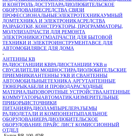
И КОНТРОЛЬ ДОСТУПА
РАДИОЛЮБИТЕЛЬСКОЕ
ОБОРУДОВАНИЕ
СРЕДСТВА СВЯЗИ
ПРОФЕССИОНАЛЬНЫЕ
ЭЛЕКТРОТЕХНИКА
УМНЫЙ
ДОМ
ТЕХНИКА И ЭЛЕКТРОНИКА
СРЕДСТВА
РАЗРАБОТКИ, КОНСТРУКТОРЫ, ПРОГРАММАТОРЫ,
МОДУЛИ
ЗАПЧАСТИ ДЛЯ РЕМОНТА
ЭЛЕКТРОНИКИ
ЭТМ
ЗАПЧАСТИ ДЛЯ БЫТОВОЙ
ТЕХНИКИ И ЭЛЕКТРОИНСТРУМЕНТА
ВСЕ ДЛЯ
АВТОМОБИЛЯ
ВСЕ ДЛЯ ДОМА
-
АНТЕННЫ КВ
РАДИОСТАНЦИИ КВ
РАДИОСТАНЦИИ УКВ и
СВ
УСИЛИТЕЛИ МОЩНОСТИ
РАДИОЛЮБИТЕЛЬСКИЕ
ПРИЕМНИКИ
АНТЕННЫ УКВ И СВ
АНТЕННЫ
АВТОМОБИЛЬНЫЕ
ТЕХНИКА АРГУТ
АНТЕННЫЕ
ТЮНЕРЫ
КАБЕЛИ И ПРОВОДА
РАСХОДНЫЕ
МАТЕРИАЛЫ
ПОВОРОТНЫЕ УСТРОЙСТВА
АНТЕННЫЕ
КОММУТАТОРЫ
АВТОМАТИКА
ИЗМЕРИТЕЛЬНЫЕ
ПРИБОРЫ
ИСТОЧНИКИ
ПИТАНИЯ
РАДИОЛАМПЫ
РЕЛЕ
РАЗЪЕМЫ
РАДИОДЕТАЛИ И КОМПОНЕНТЫ
ПАЯЛЬНОЕ
ОБОРУДОВАНИЕ
РАДИОЛЮБИТЕЛЬСКОЕ
ОБОРУДОВАНИЕ ПРАЙС ЛИСТ
КОМИССИОННЫЙ
ОТДЕЛ
-
Балун BR-100-4DR