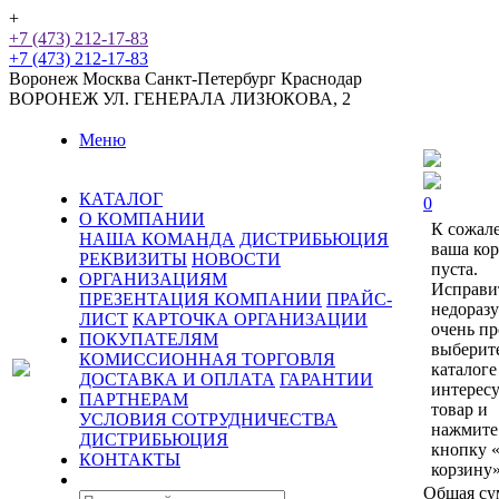
+
+7 (473) 212-17-83
+7 (473) 212-17-83
Воронеж
Москва
Санкт-Петербург
Краснодар
ВОРОНЕЖ
УЛ. ГЕНЕРАЛА ЛИЗЮКОВА, 2
Меню
КАТАЛОГ
0
О КОМПАНИИ
К сожал
НАША КОМАНДА
ДИСТРИБЬЮЦИЯ
ваша ко
РЕКВИЗИТЫ
НОВОСТИ
пуста.
ОРГАНИЗАЦИЯМ
Исправи
ПРЕЗЕНТАЦИЯ КОМПАНИИ
ПРАЙС-
недораз
ЛИСТ
КАРТОЧКА ОРГАНИЗАЦИИ
очень пр
ПОКУПАТЕЛЯМ
выберит
КОМИССИОННАЯ ТОРГОВЛЯ
каталоге
ДОСТАВКА И ОПЛАТА
ГАРАНТИИ
интерес
ПАРТНЕРАМ
товар и
УСЛОВИЯ СОТРУДНИЧЕСТВА
нажмите
ДИСТРИБЬЮЦИЯ
кнопку 
КОНТАКТЫ
корзину»
Общая су