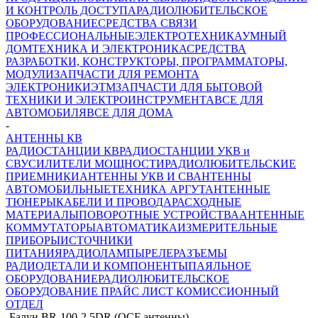
И КОНТРОЛЬ ДОСТУПА
РАДИОЛЮБИТЕЛЬСКОЕ
ОБОРУДОВАНИЕ
СРЕДСТВА СВЯЗИ
ПРОФЕССИОНАЛЬНЫЕ
ЭЛЕКТРОТЕХНИКА
УМНЫЙ
ДОМ
ТЕХНИКА И ЭЛЕКТРОНИКА
СРЕДСТВА
РАЗРАБОТКИ, КОНСТРУКТОРЫ, ПРОГРАММАТОРЫ,
МОДУЛИ
ЗАПЧАСТИ ДЛЯ РЕМОНТА
ЭЛЕКТРОНИКИ
ЭТМ
ЗАПЧАСТИ ДЛЯ БЫТОВОЙ
ТЕХНИКИ И ЭЛЕКТРОИНСТРУМЕНТА
ВСЕ ДЛЯ
АВТОМОБИЛЯ
ВСЕ ДЛЯ ДОМА
-
АНТЕННЫ КВ
РАДИОСТАНЦИИ КВ
РАДИОСТАНЦИИ УКВ и
СВ
УСИЛИТЕЛИ МОЩНОСТИ
РАДИОЛЮБИТЕЛЬСКИЕ
ПРИЕМНИКИ
АНТЕННЫ УКВ И СВ
АНТЕННЫ
АВТОМОБИЛЬНЫЕ
ТЕХНИКА АРГУТ
АНТЕННЫЕ
ТЮНЕРЫ
КАБЕЛИ И ПРОВОДА
РАСХОДНЫЕ
МАТЕРИАЛЫ
ПОВОРОТНЫЕ УСТРОЙСТВА
АНТЕННЫЕ
КОММУТАТОРЫ
АВТОМАТИКА
ИЗМЕРИТЕЛЬНЫЕ
ПРИБОРЫ
ИСТОЧНИКИ
ПИТАНИЯ
РАДИОЛАМПЫ
РЕЛЕ
РАЗЪЕМЫ
РАДИОДЕТАЛИ И КОМПОНЕНТЫ
ПАЯЛЬНОЕ
ОБОРУДОВАНИЕ
РАДИОЛЮБИТЕЛЬСКОЕ
ОБОРУДОВАНИЕ ПРАЙС ЛИСТ
КОМИССИОННЫЙ
ОТДЕЛ
-
Балун BR-100-2,5DR (OCF антенны)