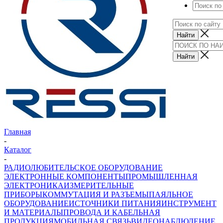
Главная
-
Каталог
-
РАДИОЛЮБИТЕЛЬСКОЕ ОБОРУДОВАНИЕ
ЭЛЕКТРОННЫЕ КОМПОНЕНТЫ
ПРОМЫШЛЕННАЯ
ЭЛЕКТРОНИКА
ИЗМЕРИТЕЛЬНЫЕ
ПРИБОРЫ
КОММУТАЦИЯ И РАЗЪЕМЫ
ПАЯЛЬНОЕ
ОБОРУДОВАНИЕ
ИСТОЧНИКИ ПИТАНИЯ
ИНСТРУМЕНТ
И МАТЕРИАЛЫ
ПРОВОДА И КАБЕЛЬНАЯ
ПРОДУКЦИЯ
МОБИЛЬНАЯ СВЯЗЬ
ВИДЕОНАБЛЮДЕНИЕ