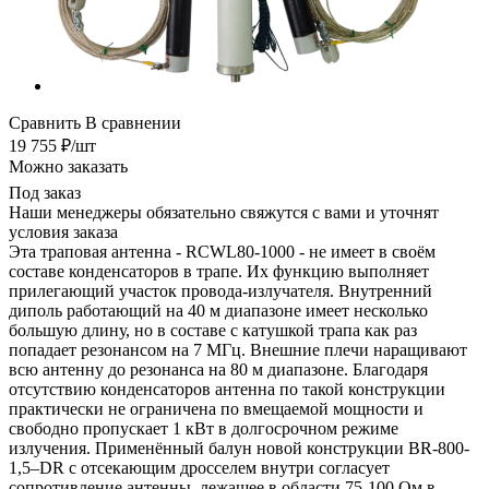
Сравнить
В сравнении
19 755
₽
/шт
Можно заказать
Под заказ
Наши менеджеры обязательно свяжутся с вами и уточнят
условия заказа
Эта траповая антенна - RCWL80-1000 - не имеет в своём
составе конденсаторов в трапе. Их функцию выполняет
прилегающий участок провода-излучателя. Внутренний
диполь работающий на 40 м диапазоне имеет несколько
большую длину, но в составе с катушкой трапа как раз
попадает резонансом на 7 МГц. Внешние плечи наращивают
всю антенну до резонанса на 80 м диапазоне. Благодаря
отсутствию конденсаторов антенна по такой конструкции
практически не ограничена по вмещаемой мощности и
свободно пропускает 1 кВт в долгосрочном режиме
излучения. Применённый балун новой конструкции BR-800-
1,5–DR с отсекающим дросселем внутри согласует
сопротивление антенны, лежащее в области 75-100 Ом в