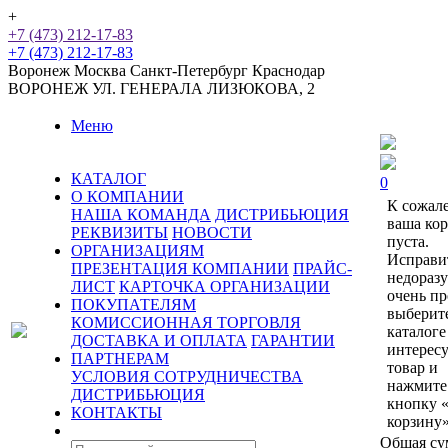
+
+7 (473) 212-17-83
+7 (473) 212-17-83
Воронеж
Москва
Санкт-Петербург
Краснодар
ВОРОНЕЖ
УЛ. ГЕНЕРАЛА ЛИЗЮКОВА, 2
Меню
КАТАЛОГ
0
О КОМПАНИИ
К сожал
НАША КОМАНДА
ДИСТРИБЬЮЦИЯ
ваша ко
РЕКВИЗИТЫ
НОВОСТИ
пуста.
ОРГАНИЗАЦИЯМ
Исправи
ПРЕЗЕНТАЦИЯ КОМПАНИИ
ПРАЙС-
недораз
ЛИСТ
КАРТОЧКА ОРГАНИЗАЦИИ
очень пр
ПОКУПАТЕЛЯМ
выберит
КОМИССИОННАЯ ТОРГОВЛЯ
каталоге
ДОСТАВКА И ОПЛАТА
ГАРАНТИИ
интерес
ПАРТНЕРАМ
товар и
УСЛОВИЯ СОТРУДНИЧЕСТВА
нажмите
ДИСТРИБЬЮЦИЯ
кнопку 
КОНТАКТЫ
корзину»
Общая су