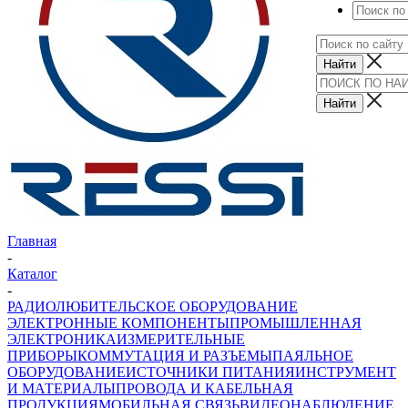
Главная
-
Каталог
-
РАДИОЛЮБИТЕЛЬСКОЕ ОБОРУДОВАНИЕ
ЭЛЕКТРОННЫЕ КОМПОНЕНТЫ
ПРОМЫШЛЕННАЯ
ЭЛЕКТРОНИКА
ИЗМЕРИТЕЛЬНЫЕ
ПРИБОРЫ
КОММУТАЦИЯ И РАЗЪЕМЫ
ПАЯЛЬНОЕ
ОБОРУДОВАНИЕ
ИСТОЧНИКИ ПИТАНИЯ
ИНСТРУМЕНТ
И МАТЕРИАЛЫ
ПРОВОДА И КАБЕЛЬНАЯ
ПРОДУКЦИЯ
МОБИЛЬНАЯ СВЯЗЬ
ВИДЕОНАБЛЮДЕНИЕ