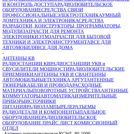
И КОНТРОЛЬ ДОСТУПА
РАДИОЛЮБИТЕЛЬСКОЕ
ОБОРУДОВАНИЕ
СРЕДСТВА СВЯЗИ
ПРОФЕССИОНАЛЬНЫЕ
ЭЛЕКТРОТЕХНИКА
УМНЫЙ
ДОМ
ТЕХНИКА И ЭЛЕКТРОНИКА
СРЕДСТВА
РАЗРАБОТКИ, КОНСТРУКТОРЫ, ПРОГРАММАТОРЫ,
МОДУЛИ
ЗАПЧАСТИ ДЛЯ РЕМОНТА
ЭЛЕКТРОНИКИ
ЭТМ
ЗАПЧАСТИ ДЛЯ БЫТОВОЙ
ТЕХНИКИ И ЭЛЕКТРОИНСТРУМЕНТА
ВСЕ ДЛЯ
АВТОМОБИЛЯ
ВСЕ ДЛЯ ДОМА
-
АНТЕННЫ КВ
РАДИОСТАНЦИИ КВ
РАДИОСТАНЦИИ УКВ и
СВ
УСИЛИТЕЛИ МОЩНОСТИ
РАДИОЛЮБИТЕЛЬСКИЕ
ПРИЕМНИКИ
АНТЕННЫ УКВ И СВ
АНТЕННЫ
АВТОМОБИЛЬНЫЕ
ТЕХНИКА АРГУТ
АНТЕННЫЕ
ТЮНЕРЫ
КАБЕЛИ И ПРОВОДА
РАСХОДНЫЕ
МАТЕРИАЛЫ
ПОВОРОТНЫЕ УСТРОЙСТВА
АНТЕННЫЕ
КОММУТАТОРЫ
АВТОМАТИКА
ИЗМЕРИТЕЛЬНЫЕ
ПРИБОРЫ
ИСТОЧНИКИ
ПИТАНИЯ
РАДИОЛАМПЫ
РЕЛЕ
РАЗЪЕМЫ
РАДИОДЕТАЛИ И КОМПОНЕНТЫ
ПАЯЛЬНОЕ
ОБОРУДОВАНИЕ
РАДИОЛЮБИТЕЛЬСКОЕ
ОБОРУДОВАНИЕ ПРАЙС ЛИСТ
КОМИССИОННЫЙ
ОТДЕЛ
-
Антенна коротковолновая RCWL-80-1000