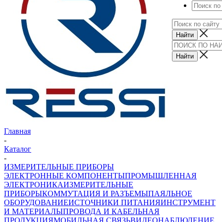
Главная
-
Каталог
-
ИЗМЕРИТЕЛЬНЫЕ ПРИБОРЫ
ЭЛЕКТРОННЫЕ КОМПОНЕНТЫ
ПРОМЫШЛЕННАЯ
ЭЛЕКТРОНИКА
ИЗМЕРИТЕЛЬНЫЕ
ПРИБОРЫ
КОММУТАЦИЯ И РАЗЪЕМЫ
ПАЯЛЬНОЕ
ОБОРУДОВАНИЕ
ИСТОЧНИКИ ПИТАНИЯ
ИНСТРУМЕНТ
И МАТЕРИАЛЫ
ПРОВОДА И КАБЕЛЬНАЯ
ПРОДУКЦИЯ
МОБИЛЬНАЯ СВЯЗЬ
ВИДЕОНАБЛЮДЕНИЕ