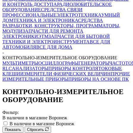
И КОНТРОЛЬ ДОСТУПА
РАДИОЛЮБИТЕЛЬСКОЕ
ОБОРУДОВАНИЕ
СРЕДСТВА СВЯЗИ
ПРОФЕССИОНАЛЬНЫЕ
ЭЛЕКТРОТЕХНИКА
УМНЫЙ
ДОМ
ТЕХНИКА И ЭЛЕКТРОНИКА
СРЕДСТВА
РАЗРАБОТКИ, КОНСТРУКТОРЫ, ПРОГРАММАТОРЫ,
МОДУЛИ
ЗАПЧАСТИ ДЛЯ РЕМОНТА
ЭЛЕКТРОНИКИ
ЭТМ
ЗАПЧАСТИ ДЛЯ БЫТОВОЙ
ТЕХНИКИ И ЭЛЕКТРОИНСТРУМЕНТА
ВСЕ ДЛЯ
АВТОМОБИЛЯ
ВСЕ ДЛЯ ДОМА
-
КОНТРОЛЬНО-ИЗМЕРИТЕЛЬНОЕ ОБОРУДОВАНИЕ
МУЛЬТИМЕТРЫ
ОСЦИЛЛОГРАФЫ
ГЕНЕРАТОРЫ
ЧАСТОТО
RLC
АНАЛИЗАТОРЫ
ПРИБОРЫ КОНТРОЛЯ
ТОКОВЫЕ
КЛЕЩИ
ИЗМЕРИТЕЛИ ФИЗИЧЕСКИХ ВЕЛИЧИН
ПРОЧИЕ
ИЗМЕРИТЕЛЬНЫЕ ПРИБОРЫ
ПРИБОРЫ НА ОСНОВЕ ПК
КОНТРОЛЬНО-ИЗМЕРИТЕЛЬНОЕ
ОБОРУДОВАНИЕ
Фильтр:
В наличии в магазине Воронеж
В наличии в магазине Воронеж
Показать
Сбросить