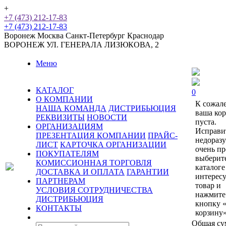
+
+7 (473) 212-17-83
+7 (473) 212-17-83
Воронеж
Москва
Санкт-Петербург
Краснодар
ВОРОНЕЖ
УЛ. ГЕНЕРАЛА ЛИЗЮКОВА, 2
Меню
КАТАЛОГ
0
О КОМПАНИИ
К сожал
НАША КОМАНДА
ДИСТРИБЬЮЦИЯ
ваша ко
РЕКВИЗИТЫ
НОВОСТИ
пуста.
ОРГАНИЗАЦИЯМ
Исправи
ПРЕЗЕНТАЦИЯ КОМПАНИИ
ПРАЙС-
недораз
ЛИСТ
КАРТОЧКА ОРГАНИЗАЦИИ
очень пр
ПОКУПАТЕЛЯМ
выберит
КОМИССИОННАЯ ТОРГОВЛЯ
каталоге
ДОСТАВКА И ОПЛАТА
ГАРАНТИИ
интерес
ПАРТНЕРАМ
товар и
УСЛОВИЯ СОТРУДНИЧЕСТВА
нажмите
ДИСТРИБЬЮЦИЯ
кнопку 
КОНТАКТЫ
корзину»
Общая су