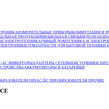
ТРОНИКА
ИЗМЕРИТЕЛЬНЫЕ ПРИБОРЫ
КОММУТАЦИЯ И Р
БЕЛЬНАЯ ПРОДУКЦИЯ
МОБИЛЬНАЯ СВЯЗЬ
ВИДЕОНАБЛЮД
ЫЕ
ЭЛЕКТРОТЕХНИКА
УМНЫЙ ДОМ
ТЕХНИКА И ЭЛЕКТРО
ЭЛЕКТРОНИКИ
ЭТМ
ЗАПЧАСТИ ДЛЯ БЫТОВОЙ ТЕХНИКИ 
C-AC ИНВЕРТОРЫ
АДАПТЕРЫ СЕТЕВЫЕ
ИСТОЧНИКИ ПИТ
УСТРОЙСТВА
АККУМУЛЯТОРЫ И БАТАРЕЙКИ
ОБРАЗОВАТЕЛИ DIN
AC-DC ПРЕОБРАЗОВАТЕЛИ ПРОЧИЕ
УСЕ