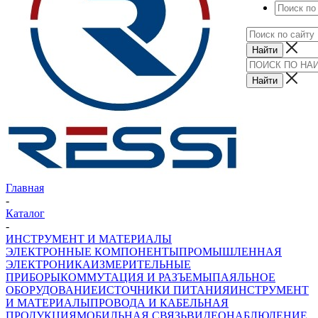
Главная
-
Каталог
-
ИНСТРУМЕНТ И МАТЕРИАЛЫ
ЭЛЕКТРОННЫЕ КОМПОНЕНТЫ
ПРОМЫШЛЕННАЯ
ЭЛЕКТРОНИКА
ИЗМЕРИТЕЛЬНЫЕ
ПРИБОРЫ
КОММУТАЦИЯ И РАЗЪЕМЫ
ПАЯЛЬНОЕ
ОБОРУДОВАНИЕ
ИСТОЧНИКИ ПИТАНИЯ
ИНСТРУМЕНТ
И МАТЕРИАЛЫ
ПРОВОДА И КАБЕЛЬНАЯ
ПРОДУКЦИЯ
МОБИЛЬНАЯ СВЯЗЬ
ВИДЕОНАБЛЮДЕНИЕ