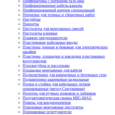
Перфораторы с патроном SDS-plus
Перфорированные кабель-каналы
Перфорированный крепеж специальный
Перчатки для точных и сборочных работ
Пигтейлы
Пинцеты
Пистолеты для монтажных смесей
Пистолеты клеевые
Плавкие предохранители
Пластиковые кабельные вводы
Пластины донные и боковые для электрических
шкафов
Пластины, площадки и накладки пластиковых
воздуховодов
Плоскогубцы и пассатижи
Площадки монтажные для кабеля
Подрозетники для кирпичных и бетонных стен
Подшипники шариковые радиальные
Полки и стойки для кабельных лотков
оцинкованные (метод Сендзимира)
Полотна для ручных ножовок и лобзиков
Полуавтоматическая сварка MIG-MAG
Помпы для кондиционеров
Пороховые монтажные пистолеты
Порошковые огнетушители