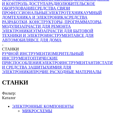
И КОНТРОЛЬ ДОСТУПА
РАДИОЛЮБИТЕЛЬСКОЕ
ОБОРУДОВАНИЕ
СРЕДСТВА СВЯЗИ
ПРОФЕССИОНАЛЬНЫЕ
ЭЛЕКТРОТЕХНИКА
УМНЫЙ
ДОМ
ТЕХНИКА И ЭЛЕКТРОНИКА
СРЕДСТВА
РАЗРАБОТКИ, КОНСТРУКТОРЫ, ПРОГРАММАТОРЫ,
МОДУЛИ
ЗАПЧАСТИ ДЛЯ РЕМОНТА
ЭЛЕКТРОНИКИ
ЭТМ
ЗАПЧАСТИ ДЛЯ БЫТОВОЙ
ТЕХНИКИ И ЭЛЕКТРОИНСТРУМЕНТА
ВСЕ ДЛЯ
АВТОМОБИЛЯ
ВСЕ ДЛЯ ДОМА
-
СТАНКИ
РУЧНОЙ ИНСТРУМЕНТ
ИЗМЕРИТЕЛЬНЫЙ
ИНСТРУМЕНТ
ОПТИЧЕСКИЕ
ПРИСПОСОБЛЕНИЯ
ЭЛЕКТРОИНСТРУМЕНТ
АНТИСТАТИ
И СРЕДСТВА ЗАЩИТЫ
ХИМИЯ ДЛЯ
ЭЛЕКТРОНИКИ
ПРОЧИЕ РАСХОДНЫЕ МАТЕРИАЛЫ
СТАНКИ
Фильтр:
Каталог
ЭЛЕКТРОННЫЕ КОМПОНЕНТЫ
МИКРОСХЕМЫ