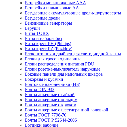
Батарейки мизинчиковые ААА
Батарейки пальчиковые АА
Безударные аккумуляторные дрели-шуруповерты
Безударные дрели
Бензиновые генераторы
Беруши
Биты TORX
Биты и наборы бит
Биты крест PH (Phillips)
Биты крест PZ (Pozidriv)
Блок питания и драйвер для светодиодной ленты
Блоки для тросов одинарные
Блоки распределения питания PDU
Блоки розетка-выключатель наружные
Боковые панели для напольных шкафов
Бокорезы и кусачки
Болтовые наконечники (НБ)
Болты DIN 933
Болты анкерные с гайкой
Болты анкерные с кольцом
Болты анкерные с крюком
Болты анкерные с шестигранной головкой
Болты ГОСТ 7798-70
Болты ГОСТ Р 52644-2006
Ботинки рабочие