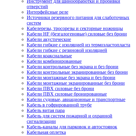
Инструмент для шинообработки и пробивки
отверстий
Интерфейсные реле
Источники резервного питания для слаботочных
систем
Кабелерезы, тросорезы и секторные ножницы
Кабели HF (безгалогеновые) силовые без брони
Кабели акустические
Кабели гибкие с изоляцией из термоэластопласта
Кабели гибкие с резиновой изоляцией
Кабели коаксиальные
Кабели комбинированные
Кабели контрольные без экрана и без брони
Кабели контрольные экранированные без брони
Кабели монтажные без экрана и без брони
Кабели монтажные экранированные без брони
Кабели ПВХ силовые без брони
Кабели ПВХ силовые бронированные
Кабели судовые, авиационные и транспортные
Кабель в гофрированной трубе
Кабель витая пара
Кабель для систем пожарной и охранной
сигнализации
Кабель-каналы для парковок и автостоянок
Кабельная оплетка