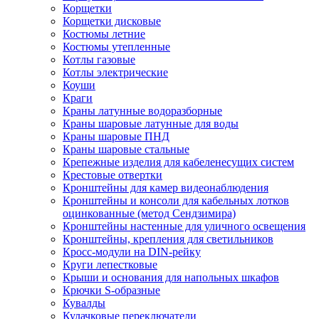
Корщетки
Корщетки дисковые
Костюмы летние
Костюмы утепленные
Котлы газовые
Котлы электрические
Коуши
Краги
Краны латунные водоразборные
Краны шаровые латунные для воды
Краны шаровые ПНД
Краны шаровые стальные
Крепежные изделия для кабеленесущих систем
Крестовые отвертки
Кронштейны для камер видеонаблюдения
Кронштейны и консоли для кабельных лотков
оцинкованные (метод Сендзимира)
Кронштейны настенные для уличного освещения
Кронштейны, крепления для светильников
Кросс-модули на DIN-рейку
Круги лепестковые
Крыши и основания для напольных шкафов
Крючки S-образные
Кувалды
Кулачковые переключатели