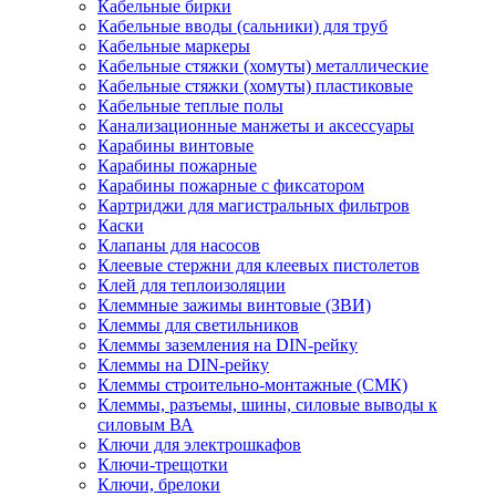
Кабельные бирки
Кабельные вводы (сальники) для труб
Кабельные маркеры
Кабельные стяжки (хомуты) металлические
Кабельные стяжки (хомуты) пластиковые
Кабельные теплые полы
Канализационные манжеты и аксессуары
Карабины винтовые
Карабины пожарные
Карабины пожарные с фиксатором
Картриджи для магистральных фильтров
Каски
Клапаны для насосов
Клеевые стержни для клеевых пистолетов
Клей для теплоизоляции
Клеммные зажимы винтовые (ЗВИ)
Клеммы для светильников
Клеммы заземления на DIN-рейку
Клеммы на DIN-рейку
Клеммы строительно-монтажные (СМК)
Клеммы, разъемы, шины, силовые выводы к
силовым ВА
Ключи для электрошкафов
Ключи-трещотки
Ключи, брелоки