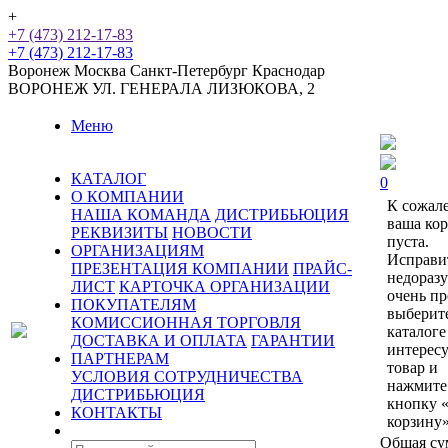
+
+7 (473) 212-17-83
+7 (473) 212-17-83
Воронеж
Москва
Санкт-Петербург
Краснодар
ВОРОНЕЖ
УЛ. ГЕНЕРАЛА ЛИЗЮКОВА, 2
Меню
КАТАЛОГ
0
О КОМПАНИИ
К сожал
НАША КОМАНДА
ДИСТРИБЬЮЦИЯ
ваша ко
РЕКВИЗИТЫ
НОВОСТИ
пуста.
ОРГАНИЗАЦИЯМ
Исправи
ПРЕЗЕНТАЦИЯ КОМПАНИИ
ПРАЙС-
недораз
ЛИСТ
КАРТОЧКА ОРГАНИЗАЦИИ
очень пр
ПОКУПАТЕЛЯМ
выберит
КОМИССИОННАЯ ТОРГОВЛЯ
каталоге
ДОСТАВКА И ОПЛАТА
ГАРАНТИИ
интерес
ПАРТНЕРАМ
товар и
УСЛОВИЯ СОТРУДНИЧЕСТВА
нажмите
ДИСТРИБЬЮЦИЯ
кнопку 
КОНТАКТЫ
корзину»
Общая су