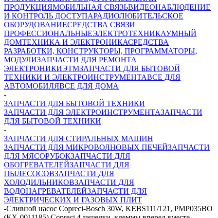
ПРОДУКЦИЯ
МОБИЛЬНАЯ СВЯЗЬ
ВИДЕОНАБЛЮДЕНИЕ
И КОНТРОЛЬ ДОСТУПА
РАДИОЛЮБИТЕЛЬСКОЕ
ОБОРУДОВАНИЕ
СРЕДСТВА СВЯЗИ
ПРОФЕССИОНАЛЬНЫЕ
ЭЛЕКТРОТЕХНИКА
УМНЫЙ
ДОМ
ТЕХНИКА И ЭЛЕКТРОНИКА
СРЕДСТВА
РАЗРАБОТКИ, КОНСТРУКТОРЫ, ПРОГРАММАТОРЫ,
МОДУЛИ
ЗАПЧАСТИ ДЛЯ РЕМОНТА
ЭЛЕКТРОНИКИ
ЭТМ
ЗАПЧАСТИ ДЛЯ БЫТОВОЙ
ТЕХНИКИ И ЭЛЕКТРОИНСТРУМЕНТА
ВСЕ ДЛЯ
АВТОМОБИЛЯ
ВСЕ ДЛЯ ДОМА
-
ЗАПЧАСТИ ДЛЯ БЫТОВОЙ ТЕХНИКИ
ЗАПЧАСТИ ДЛЯ ЭЛЕКТРОИНСТРУМЕНТА
ЗАПЧАСТИ
ДЛЯ БЫТОВОЙ ТЕХНИКИ
-
ЗАПЧАСТИ ДЛЯ СТИРАЛЬНЫХ МАШИН
ЗАПЧАСТИ ДЛЯ МИКРОВОЛНОВЫХ ПЕЧЕЙ
ЗАПЧАСТИ
ДЛЯ МЯСОРУБОК
ЗАПЧАСТИ ДЛЯ
ОБОГРЕВАТЕЛЕЙ
ЗАПЧАСТИ ДЛЯ
ПЫЛЕСОСОВ
ЗАПЧАСТИ ДЛЯ
ХОЛОДИЛЬНИКОВ
ЗАПЧАСТИ ДЛЯ
ВОДОНАГРЕВАТЕЛЕЙ
ЗАПЧАСТИ ДЛЯ
ЭЛЕКТРИЧЕСКИХ И ГАЗОВЫХ ПЛИТ
-
Сливной насос Copreci-Bosch 30W, KEBS111/121, PMP035BO
(КХ-0011185) Copreci 4 защелки, клеммы вперед вместе