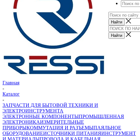
Главная
-
Каталог
-
ЗАПЧАСТИ ДЛЯ БЫТОВОЙ ТЕХНИКИ И
ЭЛЕКТРОИНСТРУМЕНТА
ЭЛЕКТРОННЫЕ КОМПОНЕНТЫ
ПРОМЫШЛЕННАЯ
ЭЛЕКТРОНИКА
ИЗМЕРИТЕЛЬНЫЕ
ПРИБОРЫ
КОММУТАЦИЯ И РАЗЪЕМЫ
ПАЯЛЬНОЕ
ОБОРУДОВАНИЕ
ИСТОЧНИКИ ПИТАНИЯ
ИНСТРУМЕНТ
И МАТЕРИАЛЫ
ПРОВОДА И КАБЕЛЬНАЯ