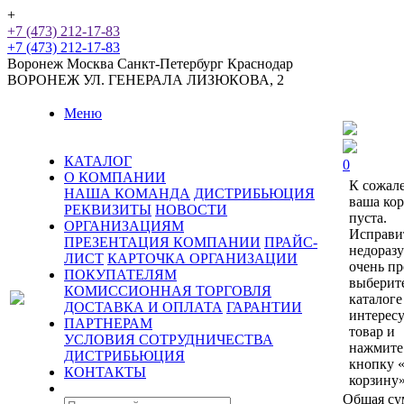
+
+7 (473) 212-17-83
+7 (473) 212-17-83
Воронеж
Москва
Санкт-Петербург
Краснодар
ВОРОНЕЖ
УЛ. ГЕНЕРАЛА ЛИЗЮКОВА, 2
Меню
КАТАЛОГ
0
О КОМПАНИИ
К сожал
НАША КОМАНДА
ДИСТРИБЬЮЦИЯ
ваша ко
РЕКВИЗИТЫ
НОВОСТИ
пуста.
ОРГАНИЗАЦИЯМ
Исправи
ПРЕЗЕНТАЦИЯ КОМПАНИИ
ПРАЙС-
недораз
ЛИСТ
КАРТОЧКА ОРГАНИЗАЦИИ
очень пр
ПОКУПАТЕЛЯМ
выберит
КОМИССИОННАЯ ТОРГОВЛЯ
каталоге
ДОСТАВКА И ОПЛАТА
ГАРАНТИИ
интерес
ПАРТНЕРАМ
товар и
УСЛОВИЯ СОТРУДНИЧЕСТВА
нажмите
ДИСТРИБЬЮЦИЯ
кнопку 
КОНТАКТЫ
корзину»
Общая су