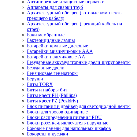
Антипорезные и защитные перчатки
Аппараты для сварки труб
Архитектурный обогрев (готовые комплекты
греющего кабеля)
Архитектурный обогрев (греющий кабель на
отрез)
Баки мембранные
Бактерицидные лампы
Батарейки круглые дисковые
Батарейки мизинчиковые ААА
Батарейки пальчиковые АА
Безударные аккумуляторные дрели-шуруповерты
Безударные дрели
Бензиновые генераторы
Беруши
Биты TORX
Биты и наборы бит
Биты крест PH (Phillips)
Биты крест PZ (Pozidriv)
Блок питания и драйвер для светодиодной ленты
Блоки для тросов одинарные
Блоки распределения питания PDU
Блоки розетка-выключатель наружные
Боковые панели для напольных шкафов
Бокорезы и кусачки