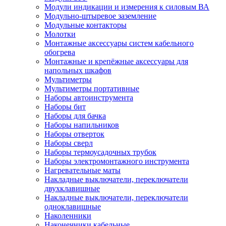
Модули индикации и измерения к силовым ВА
Модульно-штыревое заземление
Модульные контакторы
Молотки
Монтажные аксессуары систем кабельного
обогрева
Монтажные и крепёжные аксессуары для
напольных шкафов
Мультиметры
Мультиметры портативные
Наборы автоинструмента
Наборы бит
Наборы для бачка
Наборы напильников
Наборы отверток
Наборы сверл
Наборы термоусадочных трубок
Наборы электромонтажного инструмента
Нагревательные маты
Накладные выключатели, переключатели
двухклавишные
Накладные выключатели, переключатели
одноклавишные
Наколенники
Наконечники кабельные