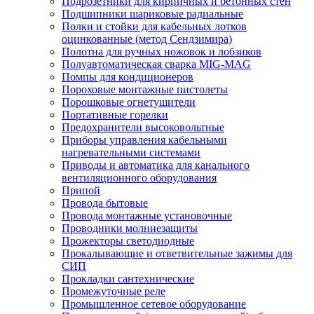
Подрозетники для кирпичных и бетонных стен
Подшипники шариковые радиальные
Полки и стойки для кабельных лотков
оцинкованные (метод Сендзимира)
Полотна для ручных ножовок и лобзиков
Полуавтоматическая сварка MIG-MAG
Помпы для кондиционеров
Пороховые монтажные пистолеты
Порошковые огнетушители
Портативные горелки
Предохранители высоковольтные
Приборы управления кабельными
нагревательными системами
Приводы и автоматика для канального
вентиляционного оборудования
Припой
Провода бытовые
Провода монтажные установочные
Проводники молниезащиты
Прожекторы светодиодные
Прокалывающие и ответвительные зажимы для
СИП
Прокладки сантехнические
Промежуточные реле
Промышленное сетевое оборудование