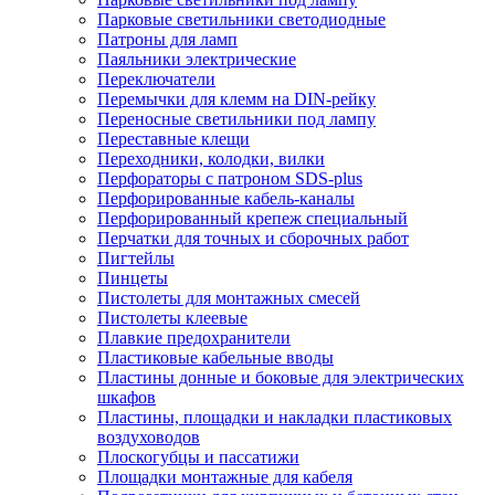
Парковые светильники светодиодные
Патроны для ламп
Паяльники электрические
Переключатели
Перемычки для клемм на DIN-рейку
Переносные светильники под лампу
Переставные клещи
Переходники, колодки, вилки
Перфораторы с патроном SDS-plus
Перфорированные кабель-каналы
Перфорированный крепеж специальный
Перчатки для точных и сборочных работ
Пигтейлы
Пинцеты
Пистолеты для монтажных смесей
Пистолеты клеевые
Плавкие предохранители
Пластиковые кабельные вводы
Пластины донные и боковые для электрических
шкафов
Пластины, площадки и накладки пластиковых
воздуховодов
Плоскогубцы и пассатижи
Площадки монтажные для кабеля