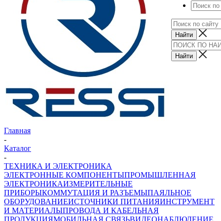
Главная
-
Каталог
-
ТЕХНИКА И ЭЛЕКТРОНИКА
ЭЛЕКТРОННЫЕ КОМПОНЕНТЫ
ПРОМЫШЛЕННАЯ
ЭЛЕКТРОНИКА
ИЗМЕРИТЕЛЬНЫЕ
ПРИБОРЫ
КОММУТАЦИЯ И РАЗЪЕМЫ
ПАЯЛЬНОЕ
ОБОРУДОВАНИЕ
ИСТОЧНИКИ ПИТАНИЯ
ИНСТРУМЕНТ
И МАТЕРИАЛЫ
ПРОВОДА И КАБЕЛЬНАЯ
ПРОДУКЦИЯ
МОБИЛЬНАЯ СВЯЗЬ
ВИДЕОНАБЛЮДЕНИЕ