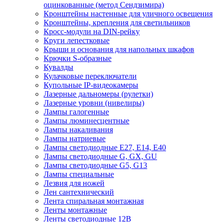
оцинкованные (метод Сендзимира)
Кронштейны настенные для уличного освещения
Кронштейны, крепления для светильников
Кросс-модули на DIN-рейку
Круги лепестковые
Крыши и основания для напольных шкафов
Крючки S-образные
Кувалды
Кулачковые переключатели
Купольные IP-видеокамеры
Лазерные дальномеры (рулетки)
Лазерные уровни (нивелиры)
Лампы галогенные
Лампы люминесцентные
Лампы накаливания
Лампы натриевые
Лампы светодиодные E27, E14, E40
Лампы светодиодные G, GX, GU
Лампы светодиодные G5, G13
Лампы специальные
Лезвия для ножей
Лен сантехнический
Лента спиральная монтажная
Ленты монтажные
Ленты светодиодные 12В