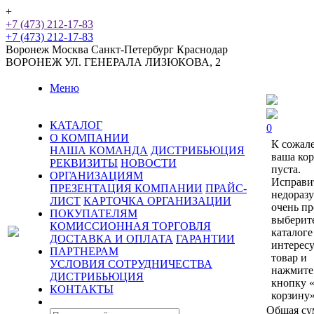
+
+7 (473) 212-17-83
+7 (473) 212-17-83
Воронеж
Москва
Санкт-Петербург
Краснодар
ВОРОНЕЖ
УЛ. ГЕНЕРАЛА ЛИЗЮКОВА, 2
Меню
КАТАЛОГ
0
О КОМПАНИИ
К сожал
НАША КОМАНДА
ДИСТРИБЬЮЦИЯ
ваша ко
РЕКВИЗИТЫ
НОВОСТИ
пуста.
ОРГАНИЗАЦИЯМ
Исправи
ПРЕЗЕНТАЦИЯ КОМПАНИИ
ПРАЙС-
недораз
ЛИСТ
КАРТОЧКА ОРГАНИЗАЦИИ
очень пр
ПОКУПАТЕЛЯМ
выберит
КОМИССИОННАЯ ТОРГОВЛЯ
каталоге
ДОСТАВКА И ОПЛАТА
ГАРАНТИИ
интерес
ПАРТНЕРАМ
товар и
УСЛОВИЯ СОТРУДНИЧЕСТВА
нажмите
ДИСТРИБЬЮЦИЯ
кнопку 
КОНТАКТЫ
корзину»
Общая су