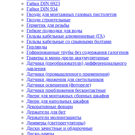
Гайки DIN 6923
Гайки DIN 934
Гвозди для монтажных газовых пистолетов
Гвозди строительные
Герметик для резьбы
Гибкие подводки для воды
Гильзы кабельные алюминиевые (ГА)
Гильзы кабельные со срывными болтами
Гирлянды
Гофрированные трубы без содержания галогенов
Граверы и мини-дрели аккумуляторные
Датчики (преобразователи) дифференциального
давления
Датчики (промышленного применения)
Датчики движения для светильников
Датчики освещения (фотореле)
Датчики приближения бесконтактные
Двери для монтажных сборных шкафов
Двери для напольных шкафов
Декоративные фонари
Держатели для бит
Держатели молниезащиты
Диммеры (светорегуляторы)
Диски зачистные и обдирочные
Диско-лампы