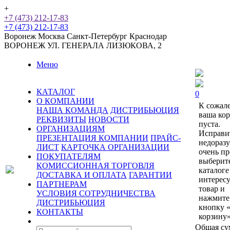
+
+7 (473) 212-17-83
+7 (473) 212-17-83
Воронеж
Москва
Санкт-Петербург
Краснодар
ВОРОНЕЖ
УЛ. ГЕНЕРАЛА ЛИЗЮКОВА, 2
Меню
КАТАЛОГ
0
О КОМПАНИИ
К сожал
НАША КОМАНДА
ДИСТРИБЬЮЦИЯ
ваша ко
РЕКВИЗИТЫ
НОВОСТИ
пуста.
ОРГАНИЗАЦИЯМ
Исправи
ПРЕЗЕНТАЦИЯ КОМПАНИИ
ПРАЙС-
недораз
ЛИСТ
КАРТОЧКА ОРГАНИЗАЦИИ
очень пр
ПОКУПАТЕЛЯМ
выберит
КОМИССИОННАЯ ТОРГОВЛЯ
каталоге
ДОСТАВКА И ОПЛАТА
ГАРАНТИИ
интерес
ПАРТНЕРАМ
товар и
УСЛОВИЯ СОТРУДНИЧЕСТВА
нажмите
ДИСТРИБЬЮЦИЯ
кнопку 
КОНТАКТЫ
корзину»
Общая су