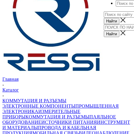
Главная
-
Каталог
-
КОММУТАЦИЯ И РАЗЪЕМЫ
ЭЛЕКТРОННЫЕ КОМПОНЕНТЫ
ПРОМЫШЛЕННАЯ
ЭЛЕКТРОНИКА
ИЗМЕРИТЕЛЬНЫЕ
ПРИБОРЫ
КОММУТАЦИЯ И РАЗЪЕМЫ
ПАЯЛЬНОЕ
ОБОРУДОВАНИЕ
ИСТОЧНИКИ ПИТАНИЯ
ИНСТРУМЕНТ
И МАТЕРИАЛЫ
ПРОВОДА И КАБЕЛЬНАЯ
ПРОДУКЦИЯ
МОБИЛЬНАЯ СВЯЗЬ
ВИДЕОНАБЛЮДЕНИЕ