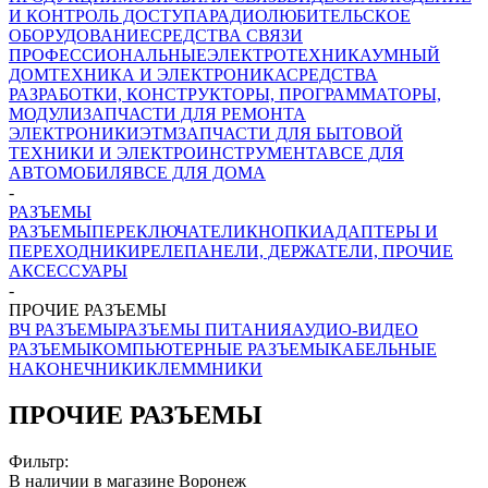
И КОНТРОЛЬ ДОСТУПА
РАДИОЛЮБИТЕЛЬСКОЕ
ОБОРУДОВАНИЕ
СРЕДСТВА СВЯЗИ
ПРОФЕССИОНАЛЬНЫЕ
ЭЛЕКТРОТЕХНИКА
УМНЫЙ
ДОМ
ТЕХНИКА И ЭЛЕКТРОНИКА
СРЕДСТВА
РАЗРАБОТКИ, КОНСТРУКТОРЫ, ПРОГРАММАТОРЫ,
МОДУЛИ
ЗАПЧАСТИ ДЛЯ РЕМОНТА
ЭЛЕКТРОНИКИ
ЭТМ
ЗАПЧАСТИ ДЛЯ БЫТОВОЙ
ТЕХНИКИ И ЭЛЕКТРОИНСТРУМЕНТА
ВСЕ ДЛЯ
АВТОМОБИЛЯ
ВСЕ ДЛЯ ДОМА
-
РАЗЪЕМЫ
РАЗЪЕМЫ
ПЕРЕКЛЮЧАТЕЛИ
КНОПКИ
АДАПТЕРЫ И
ПЕРЕХОДНИКИ
РЕЛЕ
ПАНЕЛИ, ДЕРЖАТЕЛИ, ПРОЧИЕ
АКСЕССУАРЫ
-
ПРОЧИЕ РАЗЪЕМЫ
ВЧ РАЗЪЕМЫ
РАЗЪЕМЫ ПИТАНИЯ
АУДИО-ВИДЕО
РАЗЪЕМЫ
КОМПЬЮТЕРНЫЕ РАЗЪЕМЫ
КАБЕЛЬНЫЕ
НАКОНЕЧНИКИ
КЛЕММНИКИ
ПРОЧИЕ РАЗЪЕМЫ
Фильтр:
В наличии в магазине Воронеж