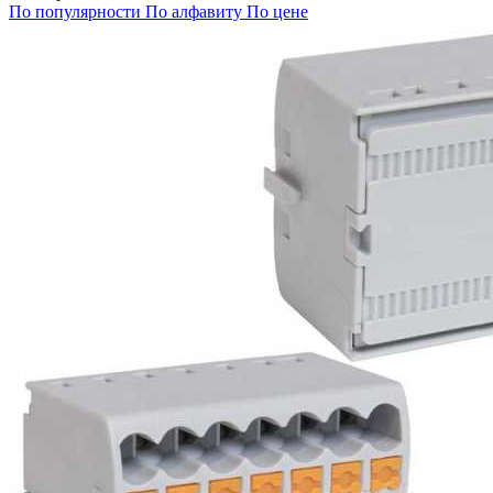
По популярности
По алфавиту
По цене