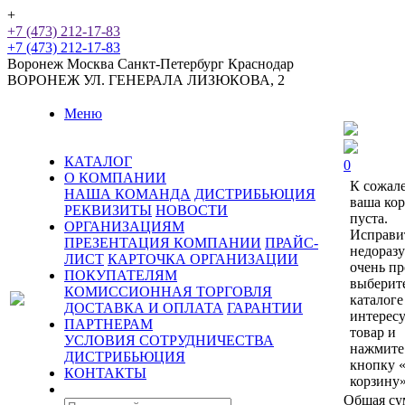
+
+7 (473) 212-17-83
+7 (473) 212-17-83
Воронеж
Москва
Санкт-Петербург
Краснодар
ВОРОНЕЖ
УЛ. ГЕНЕРАЛА ЛИЗЮКОВА, 2
Меню
КАТАЛОГ
0
О КОМПАНИИ
К сожал
НАША КОМАНДА
ДИСТРИБЬЮЦИЯ
ваша ко
РЕКВИЗИТЫ
НОВОСТИ
пуста.
ОРГАНИЗАЦИЯМ
Исправи
ПРЕЗЕНТАЦИЯ КОМПАНИИ
ПРАЙС-
недораз
ЛИСТ
КАРТОЧКА ОРГАНИЗАЦИИ
очень пр
ПОКУПАТЕЛЯМ
выберит
КОМИССИОННАЯ ТОРГОВЛЯ
каталоге
ДОСТАВКА И ОПЛАТА
ГАРАНТИИ
интерес
ПАРТНЕРАМ
товар и
УСЛОВИЯ СОТРУДНИЧЕСТВА
нажмите
ДИСТРИБЬЮЦИЯ
кнопку 
КОНТАКТЫ
корзину»
Общая су