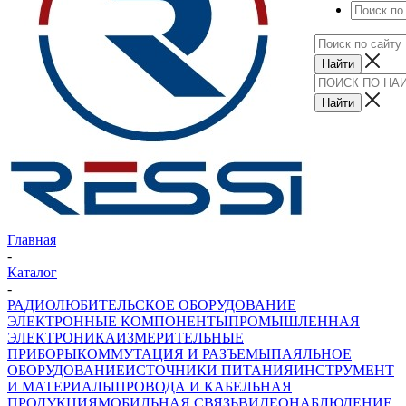
Главная
-
Каталог
-
РАДИОЛЮБИТЕЛЬСКОЕ ОБОРУДОВАНИЕ
ЭЛЕКТРОННЫЕ КОМПОНЕНТЫ
ПРОМЫШЛЕННАЯ
ЭЛЕКТРОНИКА
ИЗМЕРИТЕЛЬНЫЕ
ПРИБОРЫ
КОММУТАЦИЯ И РАЗЪЕМЫ
ПАЯЛЬНОЕ
ОБОРУДОВАНИЕ
ИСТОЧНИКИ ПИТАНИЯ
ИНСТРУМЕНТ
И МАТЕРИАЛЫ
ПРОВОДА И КАБЕЛЬНАЯ
ПРОДУКЦИЯ
МОБИЛЬНАЯ СВЯЗЬ
ВИДЕОНАБЛЮДЕНИЕ