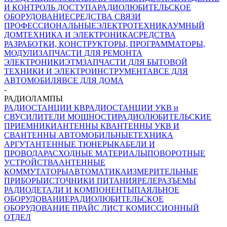
И КОНТРОЛЬ ДОСТУПА
РАДИОЛЮБИТЕЛЬСКОЕ
ОБОРУДОВАНИЕ
СРЕДСТВА СВЯЗИ
ПРОФЕССИОНАЛЬНЫЕ
ЭЛЕКТРОТЕХНИКА
УМНЫЙ
ДОМ
ТЕХНИКА И ЭЛЕКТРОНИКА
СРЕДСТВА
РАЗРАБОТКИ, КОНСТРУКТОРЫ, ПРОГРАММАТОРЫ,
МОДУЛИ
ЗАПЧАСТИ ДЛЯ РЕМОНТА
ЭЛЕКТРОНИКИ
ЭТМ
ЗАПЧАСТИ ДЛЯ БЫТОВОЙ
ТЕХНИКИ И ЭЛЕКТРОИНСТРУМЕНТА
ВСЕ ДЛЯ
АВТОМОБИЛЯ
ВСЕ ДЛЯ ДОМА
-
РАДИОЛАМПЫ
РАДИОСТАНЦИИ КВ
РАДИОСТАНЦИИ УКВ и
СВ
УСИЛИТЕЛИ МОЩНОСТИ
РАДИОЛЮБИТЕЛЬСКИЕ
ПРИЕМНИКИ
АНТЕННЫ КВ
АНТЕННЫ УКВ И
СВ
АНТЕННЫ АВТОМОБИЛЬНЫЕ
ТЕХНИКА
АРГУТ
АНТЕННЫЕ ТЮНЕРЫ
КАБЕЛИ И
ПРОВОДА
РАСХОДНЫЕ МАТЕРИАЛЫ
ПОВОРОТНЫЕ
УСТРОЙСТВА
АНТЕННЫЕ
КОММУТАТОРЫ
АВТОМАТИКА
ИЗМЕРИТЕЛЬНЫЕ
ПРИБОРЫ
ИСТОЧНИКИ ПИТАНИЯ
РЕЛЕ
РАЗЪЕМЫ
РАДИОДЕТАЛИ И КОМПОНЕНТЫ
ПАЯЛЬНОЕ
ОБОРУДОВАНИЕ
РАДИОЛЮБИТЕЛЬСКОЕ
ОБОРУДОВАНИЕ ПРАЙС ЛИСТ
КОМИССИОННЫЙ
ОТДЕЛ