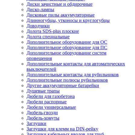
Диски зачистные и обдирочные
Диско-лампы
Дисковые пилы аккумуляторные
Длинногубцы, утконосы и круглогубцы
Доводчики
Долота SDS-plus плоские
Долота специальные
Дополнительное оборудование для ОС
Дополнительное оборудование для ПС
Дополнительное оборудование систем
оповещения
Дополнительные контакты для автоматических
выключателей
Дополнительные контакты для рубильников
Дополнительные полюсы рубильников
Другие аккумуляторные батарейки
Душевые трапы
Дюбели для газобетона
Дюбели распорные
Дюбели универсальные
Дюбель-гвозди
Дюбель-хомуты
Заглушки
Заглушки для клемм на DIN-рейку
Заглушки кабельных вводов для труб