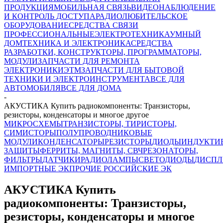
ПРОДУКЦИЯ
МОБИЛЬНАЯ СВЯЗЬ
ВИДЕОНАБЛЮДЕНИЕ
И КОНТРОЛЬ ДОСТУПА
РАДИОЛЮБИТЕЛЬСКОЕ
ОБОРУДОВАНИЕ
СРЕДСТВА СВЯЗИ
ПРОФЕССИОНАЛЬНЫЕ
ЭЛЕКТРОТЕХНИКА
УМНЫЙ
ДОМ
ТЕХНИКА И ЭЛЕКТРОНИКА
СРЕДСТВА
РАЗРАБОТКИ, КОНСТРУКТОРЫ, ПРОГРАММАТОРЫ,
МОДУЛИ
ЗАПЧАСТИ ДЛЯ РЕМОНТА
ЭЛЕКТРОНИКИ
ЭТМ
ЗАПЧАСТИ ДЛЯ БЫТОВОЙ
ТЕХНИКИ И ЭЛЕКТРОИНСТРУМЕНТА
ВСЕ ДЛЯ
АВТОМОБИЛЯ
ВСЕ ДЛЯ ДОМА
-
АКУСТИКА Купить радиокомпоненты: Транзисторы,
резисторы, конденсаторы и многое другое
МИКРОСХЕМЫ
ТРАНЗИСТОРЫ, ТИРИСТОРЫ,
СИМИСТОРЫ
ПОЛУПРОВОДНИКОВЫЕ
МОДУЛИ
КОНДЕНСАТОРЫ
РЕЗИСТОРЫ
ДИОДЫ
ИНДУКТИ
ЗАЩИТЫ
ФЕРРИТЫ, МАГНИТЫ, СВЧ
РЕЗОНАТОРЫ,
ФИЛЬТРЫ
ДАТЧИКИ
РАДИОЛАМПЫ
СВЕТОДИОДЫ
ДИСПЛ
ИМПОРТНЫЕ ЭК
ПРОЧИЕ РОССИЙСКИЕ ЭК
АКУСТИКА Купить
радиокомпоненты: Транзисторы,
резисторы, конденсаторы и многое