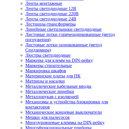
Ленты монтажные
Ленты светодиодные 12В
Ленты светодиодные 220В
Ленты светодиодные 24В
Лестницы-трансформеры
Линейные светильники светодиодные
Листовые лотки горячеоцинкованные (метод
погружения)
Листовые лотки оцинкованные (метод
Сендзимира)
Люстры светодиодные
Маркеры для клемм на DIN-рейку
Маркеры строительные
Маркировка шкафов
Материнские платы для ПК
Матрицы и насадки
Металлические кабельные вводы
Металлические линейки
Металлорукав с изоляцией
Механизмы и устройства блокировки для
контакторов
Механические концевые выключатели
Мешки для пылесосов
Многоуровневые клеммы на DIN-рейку
Многофункциональные приборы