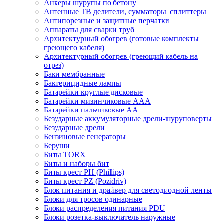
Анкеры шурупы по бетону
Антенные ТВ делители, сумматоры, сплиттеры
Антипорезные и защитные перчатки
Аппараты для сварки труб
Архитектурный обогрев (готовые комплекты
греющего кабеля)
Архитектурный обогрев (греющий кабель на
отрез)
Баки мембранные
Бактерицидные лампы
Батарейки круглые дисковые
Батарейки мизинчиковые ААА
Батарейки пальчиковые АА
Безударные аккумуляторные дрели-шуруповерты
Безударные дрели
Бензиновые генераторы
Беруши
Биты TORX
Биты и наборы бит
Биты крест PH (Phillips)
Биты крест PZ (Pozidriv)
Блок питания и драйвер для светодиодной ленты
Блоки для тросов одинарные
Блоки распределения питания PDU
Блоки розетка-выключатель наружные