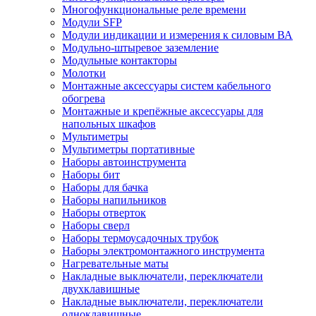
Многофункциональные реле времени
Модули SFP
Модули индикации и измерения к силовым ВА
Модульно-штыревое заземление
Модульные контакторы
Молотки
Монтажные аксессуары систем кабельного
обогрева
Монтажные и крепёжные аксессуары для
напольных шкафов
Мультиметры
Мультиметры портативные
Наборы автоинструмента
Наборы бит
Наборы для бачка
Наборы напильников
Наборы отверток
Наборы сверл
Наборы термоусадочных трубок
Наборы электромонтажного инструмента
Нагревательные маты
Накладные выключатели, переключатели
двухклавишные
Накладные выключатели, переключатели
одноклавишные