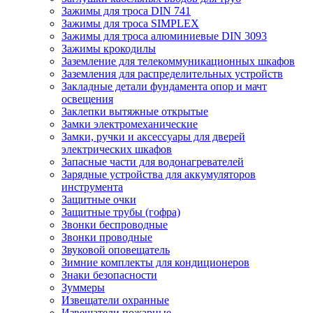
Зажимы для троса DIN 741
Зажимы для троса SIMPLEX
Зажимы для троса алюминиевые DIN 3093
Зажимы крокодилы
Заземление для телекоммуникационных шкафов
Заземления для распределительных устройств
Закладные детали фундамента опор и мачт
освещения
Заклепки вытяжные открытые
Замки электромеханические
Замки, ручки и аксессуары для дверей
электрических шкафов
Запасные части для водонагревателей
Зарядные устройства для аккумуляторов
инструмента
Защитные очки
Защитные трубы (гофра)
Звонки беспроводные
Звонки проводные
Звуковой оповещатель
Зимние комплекты для кондиционеров
Знаки безопасности
Зуммеры
Извещатели охранные
Извещатели пожарные