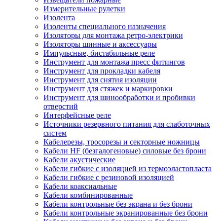
Измерительные рулетки
Изолента
Изоленты специального назначения
Изоляторы для монтажа ретро-электрики
Изоляторы шинные и аксессуары
Импульсные, бистабильные реле
Инструмент для монтажа пресс фитингов
Инструмент для прокладки кабеля
Инструмент для снятия изоляции
Инструмент для стяжек и маркировки
Инструмент для шинообработки и пробивки
отверстий
Интерфейсные реле
Источники резервного питания для слаботочных
систем
Кабелерезы, тросорезы и секторные ножницы
Кабели HF (безгалогеновые) силовые без брони
Кабели акустические
Кабели гибкие с изоляцией из термоэластопласта
Кабели гибкие с резиновой изоляцией
Кабели коаксиальные
Кабели комбинированные
Кабели контрольные без экрана и без брони
Кабели контрольные экранированные без брони