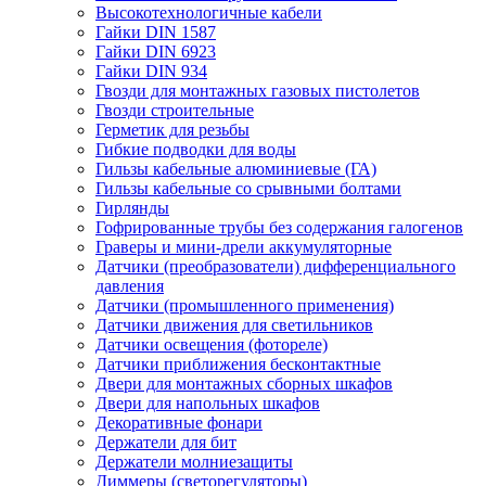
Высокотехнологичные кабели
Гайки DIN 1587
Гайки DIN 6923
Гайки DIN 934
Гвозди для монтажных газовых пистолетов
Гвозди строительные
Герметик для резьбы
Гибкие подводки для воды
Гильзы кабельные алюминиевые (ГА)
Гильзы кабельные со срывными болтами
Гирлянды
Гофрированные трубы без содержания галогенов
Граверы и мини-дрели аккумуляторные
Датчики (преобразователи) дифференциального
давления
Датчики (промышленного применения)
Датчики движения для светильников
Датчики освещения (фотореле)
Датчики приближения бесконтактные
Двери для монтажных сборных шкафов
Двери для напольных шкафов
Декоративные фонари
Держатели для бит
Держатели молниезащиты
Диммеры (светорегуляторы)