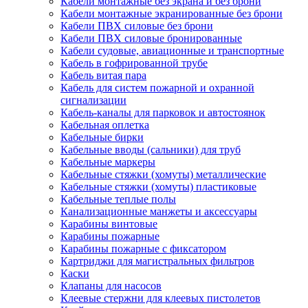
Кабели монтажные без экрана и без брони
Кабели монтажные экранированные без брони
Кабели ПВХ силовые без брони
Кабели ПВХ силовые бронированные
Кабели судовые, авиационные и транспортные
Кабель в гофрированной трубе
Кабель витая пара
Кабель для систем пожарной и охранной
сигнализации
Кабель-каналы для парковок и автостоянок
Кабельная оплетка
Кабельные бирки
Кабельные вводы (сальники) для труб
Кабельные маркеры
Кабельные стяжки (хомуты) металлические
Кабельные стяжки (хомуты) пластиковые
Кабельные теплые полы
Канализационные манжеты и аксессуары
Карабины винтовые
Карабины пожарные
Карабины пожарные с фиксатором
Картриджи для магистральных фильтров
Каски
Клапаны для насосов
Клеевые стержни для клеевых пистолетов