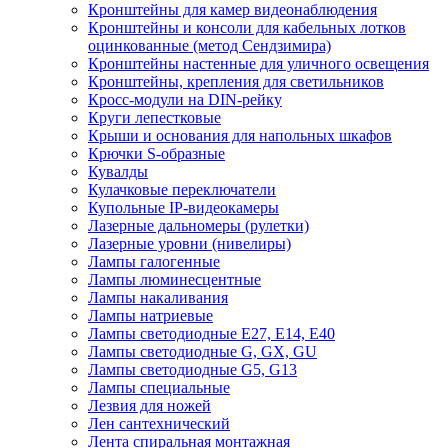
Кронштейны для камер видеонаблюдения
Кронштейны и консоли для кабельных лотков
оцинкованные (метод Сендзимира)
Кронштейны настенные для уличного освещения
Кронштейны, крепления для светильников
Кросс-модули на DIN-рейку
Круги лепестковые
Крыши и основания для напольных шкафов
Крючки S-образные
Кувалды
Кулачковые переключатели
Купольные IP-видеокамеры
Лазерные дальномеры (рулетки)
Лазерные уровни (нивелиры)
Лампы галогенные
Лампы люминесцентные
Лампы накаливания
Лампы натриевые
Лампы светодиодные E27, E14, E40
Лампы светодиодные G, GX, GU
Лампы светодиодные G5, G13
Лампы специальные
Лезвия для ножей
Лен сантехнический
Лента спиральная монтажная