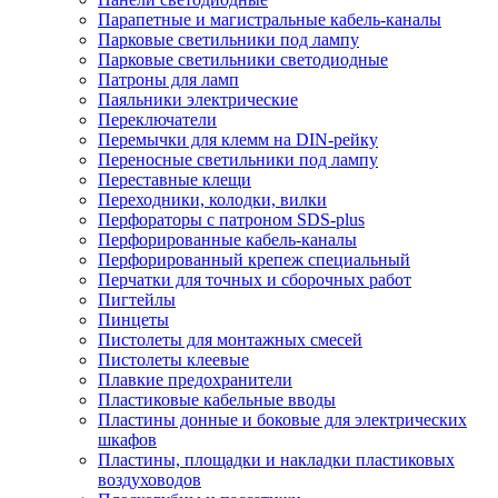
Парапетные и магистральные кабель-каналы
Парковые светильники под лампу
Парковые светильники светодиодные
Патроны для ламп
Паяльники электрические
Переключатели
Перемычки для клемм на DIN-рейку
Переносные светильники под лампу
Переставные клещи
Переходники, колодки, вилки
Перфораторы с патроном SDS-plus
Перфорированные кабель-каналы
Перфорированный крепеж специальный
Перчатки для точных и сборочных работ
Пигтейлы
Пинцеты
Пистолеты для монтажных смесей
Пистолеты клеевые
Плавкие предохранители
Пластиковые кабельные вводы
Пластины донные и боковые для электрических
шкафов
Пластины, площадки и накладки пластиковых
воздуховодов