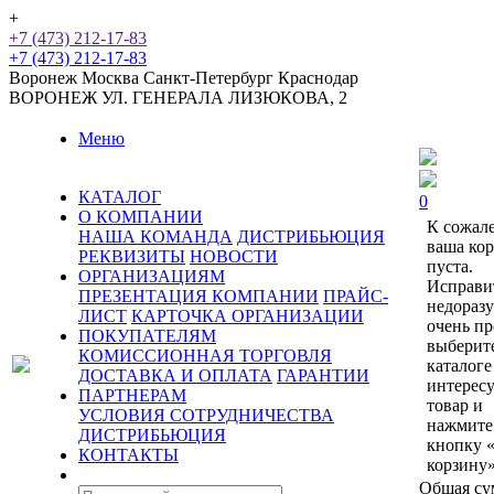
+
+7 (473) 212-17-83
+7 (473) 212-17-83
Воронеж
Москва
Санкт-Петербург
Краснодар
ВОРОНЕЖ
УЛ. ГЕНЕРАЛА ЛИЗЮКОВА, 2
Меню
КАТАЛОГ
0
О КОМПАНИИ
К сожал
НАША КОМАНДА
ДИСТРИБЬЮЦИЯ
ваша ко
РЕКВИЗИТЫ
НОВОСТИ
пуста.
ОРГАНИЗАЦИЯМ
Исправи
ПРЕЗЕНТАЦИЯ КОМПАНИИ
ПРАЙС-
недораз
ЛИСТ
КАРТОЧКА ОРГАНИЗАЦИИ
очень пр
ПОКУПАТЕЛЯМ
выберит
КОМИССИОННАЯ ТОРГОВЛЯ
каталоге
ДОСТАВКА И ОПЛАТА
ГАРАНТИИ
интерес
ПАРТНЕРАМ
товар и
УСЛОВИЯ СОТРУДНИЧЕСТВА
нажмите
ДИСТРИБЬЮЦИЯ
кнопку 
КОНТАКТЫ
корзину»
Общая су