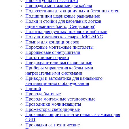
Плоскогубцы и пассатижи
Площадки монтажные для кабеля
Подрозетники для кирпичных и бетонных стен
Подшипники шариковые радиальные
Полки и стойки для кабельных лотков
оцинкованные (метод Сендзимира)
Полотна для ручных ножовок и лобзиков
Полуавтоматическая сварка MIG-MAG
Помпы для кондиционеров
Пороховые монтажные пистолеты
Порошковые огнетушители
Портативные горелки
Предохранители высоковольтные
Приборы управления кабельными
нагревательными системами
Приводы и автоматика для канального
вентиляционного оборудования
Припой
Провода бытовые
Провода монтажные установочные
Проводники молниезащиты
Прожекторы светодиодные
Прокалывающие и ответвительные зажимы для
СИП
Прокладки сантехнические