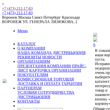
+
+7 (473) 212-17-83
+7 (473) 212-17-83
Воронеж
Москва
Санкт-Петербург
Краснодар
ВОРОНЕЖ
УЛ. ГЕНЕРАЛА ЛИЗЮКОВА, 2
Меню
КАТАЛОГ
0
О КОМПАНИИ
К сожал
НАША КОМАНДА
ДИСТРИБЬЮЦИЯ
ваша ко
РЕКВИЗИТЫ
НОВОСТИ
пуста.
ОРГАНИЗАЦИЯМ
Исправи
ПРЕЗЕНТАЦИЯ КОМПАНИИ
ПРАЙС-
недораз
ЛИСТ
КАРТОЧКА ОРГАНИЗАЦИИ
очень пр
ПОКУПАТЕЛЯМ
выберит
КОМИССИОННАЯ ТОРГОВЛЯ
каталоге
ДОСТАВКА И ОПЛАТА
ГАРАНТИИ
интерес
ПАРТНЕРАМ
товар и
УСЛОВИЯ СОТРУДНИЧЕСТВА
нажмите
ДИСТРИБЬЮЦИЯ
кнопку 
КОНТАКТЫ
корзину»
Общая су