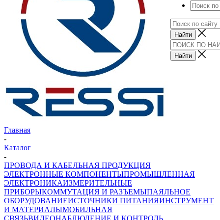
Главная
-
Каталог
-
ПРОВОДА И КАБЕЛЬНАЯ ПРОДУКЦИЯ
ЭЛЕКТРОННЫЕ КОМПОНЕНТЫ
ПРОМЫШЛЕННАЯ
ЭЛЕКТРОНИКА
ИЗМЕРИТЕЛЬНЫЕ
ПРИБОРЫ
КОММУТАЦИЯ И РАЗЪЕМЫ
ПАЯЛЬНОЕ
ОБОРУДОВАНИЕ
ИСТОЧНИКИ ПИТАНИЯ
ИНСТРУМЕНТ
И МАТЕРИАЛЫ
МОБИЛЬНАЯ
СВЯЗЬ
ВИДЕОНАБЛЮДЕНИЕ И КОНТРОЛЬ