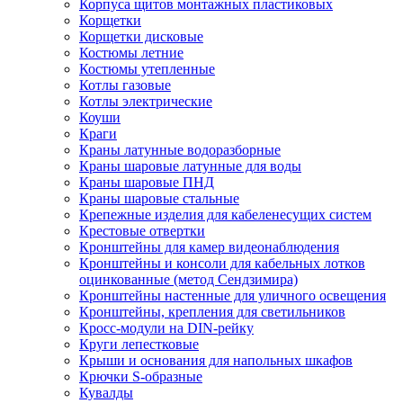
Корпуса щитов монтажных пластиковых
Корщетки
Корщетки дисковые
Костюмы летние
Костюмы утепленные
Котлы газовые
Котлы электрические
Коуши
Краги
Краны латунные водоразборные
Краны шаровые латунные для воды
Краны шаровые ПНД
Краны шаровые стальные
Крепежные изделия для кабеленесущих систем
Крестовые отвертки
Кронштейны для камер видеонаблюдения
Кронштейны и консоли для кабельных лотков
оцинкованные (метод Сендзимира)
Кронштейны настенные для уличного освещения
Кронштейны, крепления для светильников
Кросс-модули на DIN-рейку
Круги лепестковые
Крыши и основания для напольных шкафов
Крючки S-образные
Кувалды