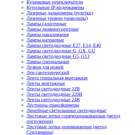
Кулачковые переключатели
Купольные IP-видеокамеры
Лазерные дальномеры (рулетки)
Лазерные уровни (нивелиры)
Лампы галогенные
Лампы люминесцентные
Лампы накаливания
Лампы натриевые
Лампы светодиодные E27, E14, E40
Лампы светодиодные G, GX, GU
Лампы светодиодные G5, G13
Лампы специальные
Лезвия для ножей
Лен сантехнический
Лента спиральная монтажная
Ленты монтажные
Ленты светодиодные 12В
Ленты светодиодные 220В
Ленты светодиодные 24В
Лестницы-трансформеры
Линейные светильники светодиодные
Листовые лотки горячеоцинкованные (метод
погружения)
Листовые лотки оцинкованные (метод
Сендзимира)