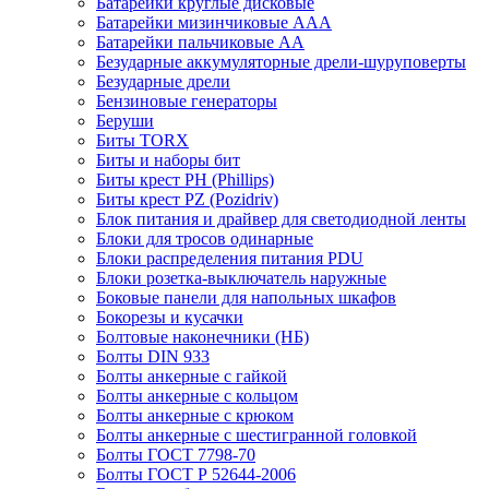
Батарейки круглые дисковые
Батарейки мизинчиковые ААА
Батарейки пальчиковые АА
Безударные аккумуляторные дрели-шуруповерты
Безударные дрели
Бензиновые генераторы
Беруши
Биты TORX
Биты и наборы бит
Биты крест PH (Phillips)
Биты крест PZ (Pozidriv)
Блок питания и драйвер для светодиодной ленты
Блоки для тросов одинарные
Блоки распределения питания PDU
Блоки розетка-выключатель наружные
Боковые панели для напольных шкафов
Бокорезы и кусачки
Болтовые наконечники (НБ)
Болты DIN 933
Болты анкерные с гайкой
Болты анкерные с кольцом
Болты анкерные с крюком
Болты анкерные с шестигранной головкой
Болты ГОСТ 7798-70
Болты ГОСТ Р 52644-2006