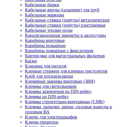
Кабельные бирки
Кабельные вводы (сальники) для труб
Кабельные маркеры
Кабельные стяжки (хомуты) металлические
Кабельные стяжки (хомуты) пластиковые
Кабельные теплые полы
Канализационные манжеты и аксессуары
Карабины винтовые
Карабины пожарные
Карабины пожарные с фиксатором
Картриджи для магистральных фильтров
Каски
Клапаны для насосов
Клеевые стержни для клеевых пистолетов
Клей для теплоизоляции
Клеммные зажимы винтовые (ЗВИ)
Клеммы для светильников
Клеммы заземления на DIN-рейку
Клеммы на DIN-рейку
Клеммы строительно-монтажные (СМК)
Клеммы, разъемы, шины, силовые выводы к
силовым ВА
Ключи для электрошкафов
Ключи-трещотки