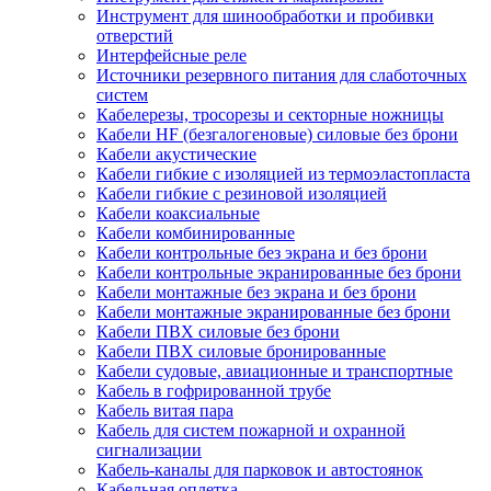
Инструмент для шинообработки и пробивки
отверстий
Интерфейсные реле
Источники резервного питания для слаботочных
систем
Кабелерезы, тросорезы и секторные ножницы
Кабели HF (безгалогеновые) силовые без брони
Кабели акустические
Кабели гибкие с изоляцией из термоэластопласта
Кабели гибкие с резиновой изоляцией
Кабели коаксиальные
Кабели комбинированные
Кабели контрольные без экрана и без брони
Кабели контрольные экранированные без брони
Кабели монтажные без экрана и без брони
Кабели монтажные экранированные без брони
Кабели ПВХ силовые без брони
Кабели ПВХ силовые бронированные
Кабели судовые, авиационные и транспортные
Кабель в гофрированной трубе
Кабель витая пара
Кабель для систем пожарной и охранной
сигнализации
Кабель-каналы для парковок и автостоянок
Кабельная оплетка