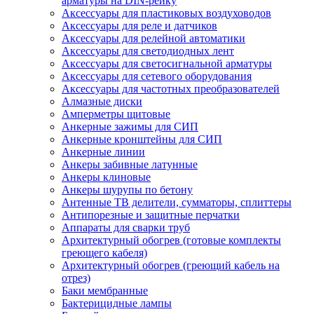
арматуры на DIN-рейку
Аксессуары для пластиковых воздуховодов
Аксессуары для реле и датчиков
Аксессуары для релейной автоматики
Аксессуары для светодиодных лент
Аксессуары для светосигнальной арматуры
Аксессуары для сетевого оборудования
Аксессуары для частотных преобразователей
Алмазные диски
Амперметры щитовые
Анкерные зажимы для СИП
Анкерные кронштейны для СИП
Анкерные линии
Анкеры забивные латунные
Анкеры клиновые
Анкеры шурупы по бетону
Антенные ТВ делители, сумматоры, сплиттеры
Антипорезные и защитные перчатки
Аппараты для сварки труб
Архитектурный обогрев (готовые комплекты
греющего кабеля)
Архитектурный обогрев (греющий кабель на
отрез)
Баки мембранные
Бактерицидные лампы