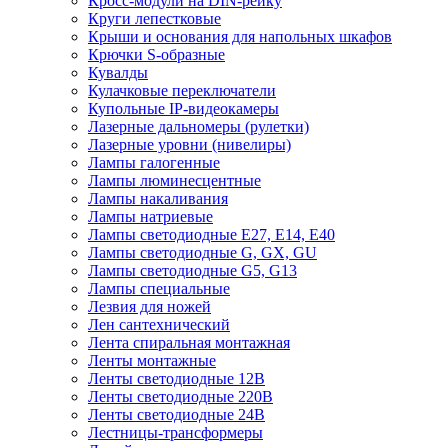
Кросс-модули на DIN-рейку
Круги лепестковые
Крыши и основания для напольных шкафов
Крючки S-образные
Кувалды
Кулачковые переключатели
Купольные IP-видеокамеры
Лазерные дальномеры (рулетки)
Лазерные уровни (нивелиры)
Лампы галогенные
Лампы люминесцентные
Лампы накаливания
Лампы натриевые
Лампы светодиодные E27, E14, E40
Лампы светодиодные G, GX, GU
Лампы светодиодные G5, G13
Лампы специальные
Лезвия для ножей
Лен сантехнический
Лента спиральная монтажная
Ленты монтажные
Ленты светодиодные 12В
Ленты светодиодные 220В
Ленты светодиодные 24В
Лестницы-трансформеры