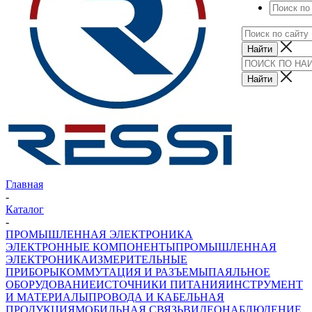
Главная
-
Каталог
-
ПРОМЫШЛЕННАЯ ЭЛЕКТРОНИКА
ЭЛЕКТРОННЫЕ КОМПОНЕНТЫ
ПРОМЫШЛЕННАЯ
ЭЛЕКТРОНИКА
ИЗМЕРИТЕЛЬНЫЕ
ПРИБОРЫ
КОММУТАЦИЯ И РАЗЪЕМЫ
ПАЯЛЬНОЕ
ОБОРУДОВАНИЕ
ИСТОЧНИКИ ПИТАНИЯ
ИНСТРУМЕНТ
И МАТЕРИАЛЫ
ПРОВОДА И КАБЕЛЬНАЯ
ПРОДУКЦИЯ
МОБИЛЬНАЯ СВЯЗЬ
ВИДЕОНАБЛЮДЕНИЕ