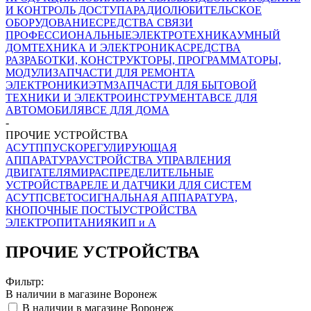
И КОНТРОЛЬ ДОСТУПА
РАДИОЛЮБИТЕЛЬСКОЕ
ОБОРУДОВАНИЕ
СРЕДСТВА СВЯЗИ
ПРОФЕССИОНАЛЬНЫЕ
ЭЛЕКТРОТЕХНИКА
УМНЫЙ
ДОМ
ТЕХНИКА И ЭЛЕКТРОНИКА
СРЕДСТВА
РАЗРАБОТКИ, КОНСТРУКТОРЫ, ПРОГРАММАТОРЫ,
МОДУЛИ
ЗАПЧАСТИ ДЛЯ РЕМОНТА
ЭЛЕКТРОНИКИ
ЭТМ
ЗАПЧАСТИ ДЛЯ БЫТОВОЙ
ТЕХНИКИ И ЭЛЕКТРОИНСТРУМЕНТА
ВСЕ ДЛЯ
АВТОМОБИЛЯ
ВСЕ ДЛЯ ДОМА
-
ПРОЧИЕ УСТРОЙСТВА
АСУТП
ПУСКОРЕГУЛИРУЮЩАЯ
АППАРАТУРА
УСТРОЙСТВА УПРАВЛЕНИЯ
ДВИГАТЕЛЯМИ
РАСПРЕДЕЛИТЕЛЬНЫЕ
УСТРОЙСТВА
РЕЛЕ И ДАТЧИКИ ДЛЯ СИСТЕМ
АСУТП
СВЕТОСИГНАЛЬНАЯ АППАРАТУРА,
КНОПОЧНЫЕ ПОСТЫ
УСТРОЙСТВА
ЭЛЕКТРОПИТАНИЯ
КИП и А
ПРОЧИЕ УСТРОЙСТВА
Фильтр:
В наличии в магазине Воронеж
В наличии в магазине Воронеж