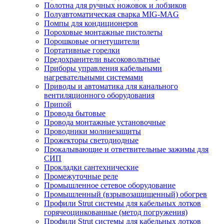
Полотна для ручных ножовок и лобзиков
Полуавтоматическая сварка MIG-MAG
Помпы для кондиционеров
Пороховые монтажные пистолеты
Порошковые огнетушители
Портативные горелки
Предохранители высоковольтные
Приборы управления кабельными
нагревательными системами
Приводы и автоматика для канального
вентиляционного оборудования
Припой
Провода бытовые
Провода монтажные установочные
Проводники молниезащиты
Прожекторы светодиодные
Прокалывающие и ответвительные зажимы для
СИП
Прокладки сантехнические
Промежуточные реле
Промышленное сетевое оборудование
Промышленный (взрывозащищенный) обогрев
Профили Strut системы для кабельных лотков
горячеоцинкованные (метод погружения)
Профили Strut системы для кабельных лотков