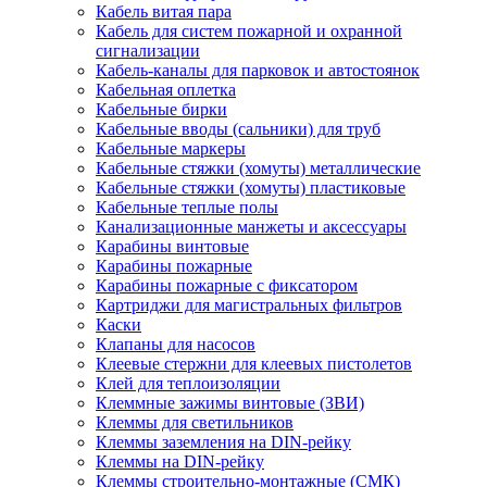
Кабель витая пара
Кабель для систем пожарной и охранной
сигнализации
Кабель-каналы для парковок и автостоянок
Кабельная оплетка
Кабельные бирки
Кабельные вводы (сальники) для труб
Кабельные маркеры
Кабельные стяжки (хомуты) металлические
Кабельные стяжки (хомуты) пластиковые
Кабельные теплые полы
Канализационные манжеты и аксессуары
Карабины винтовые
Карабины пожарные
Карабины пожарные с фиксатором
Картриджи для магистральных фильтров
Каски
Клапаны для насосов
Клеевые стержни для клеевых пистолетов
Клей для теплоизоляции
Клеммные зажимы винтовые (ЗВИ)
Клеммы для светильников
Клеммы заземления на DIN-рейку
Клеммы на DIN-рейку
Клеммы строительно-монтажные (СМК)