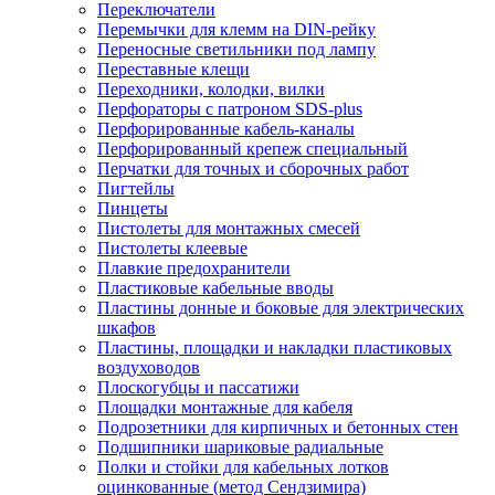
Переключатели
Перемычки для клемм на DIN-рейку
Переносные светильники под лампу
Переставные клещи
Переходники, колодки, вилки
Перфораторы с патроном SDS-plus
Перфорированные кабель-каналы
Перфорированный крепеж специальный
Перчатки для точных и сборочных работ
Пигтейлы
Пинцеты
Пистолеты для монтажных смесей
Пистолеты клеевые
Плавкие предохранители
Пластиковые кабельные вводы
Пластины донные и боковые для электрических
шкафов
Пластины, площадки и накладки пластиковых
воздуховодов
Плоскогубцы и пассатижи
Площадки монтажные для кабеля
Подрозетники для кирпичных и бетонных стен
Подшипники шариковые радиальные
Полки и стойки для кабельных лотков
оцинкованные (метод Сендзимира)