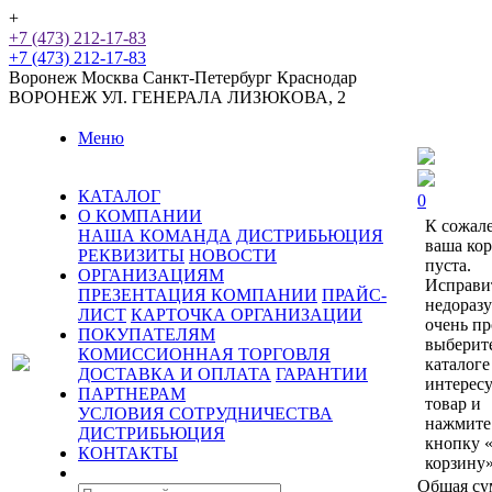
+
+7 (473) 212-17-83
+7 (473) 212-17-83
Воронеж
Москва
Санкт-Петербург
Краснодар
ВОРОНЕЖ
УЛ. ГЕНЕРАЛА ЛИЗЮКОВА, 2
Меню
КАТАЛОГ
0
О КОМПАНИИ
К сожал
НАША КОМАНДА
ДИСТРИБЬЮЦИЯ
ваша ко
РЕКВИЗИТЫ
НОВОСТИ
пуста.
ОРГАНИЗАЦИЯМ
Исправи
ПРЕЗЕНТАЦИЯ КОМПАНИИ
ПРАЙС-
недораз
ЛИСТ
КАРТОЧКА ОРГАНИЗАЦИИ
очень пр
ПОКУПАТЕЛЯМ
выберит
КОМИССИОННАЯ ТОРГОВЛЯ
каталоге
ДОСТАВКА И ОПЛАТА
ГАРАНТИИ
интерес
ПАРТНЕРАМ
товар и
УСЛОВИЯ СОТРУДНИЧЕСТВА
нажмите
ДИСТРИБЬЮЦИЯ
кнопку 
КОНТАКТЫ
корзину»
Общая су