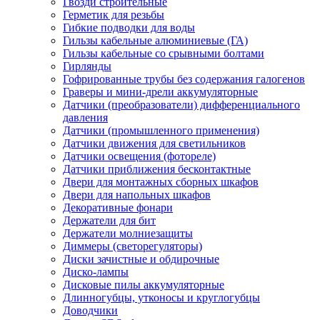
Гвозди строительные
Герметик для резьбы
Гибкие подводки для воды
Гильзы кабельные алюминиевые (ГА)
Гильзы кабельные со срывными болтами
Гирлянды
Гофрированные трубы без содержания галогенов
Граверы и мини-дрели аккумуляторные
Датчики (преобразователи) дифференциального
давления
Датчики (промышленного применения)
Датчики движения для светильников
Датчики освещения (фотореле)
Датчики приближения бесконтактные
Двери для монтажных сборных шкафов
Двери для напольных шкафов
Декоративные фонари
Держатели для бит
Держатели молниезащиты
Диммеры (светорегуляторы)
Диски зачистные и обдирочные
Диско-лампы
Дисковые пилы аккумуляторные
Длинногубцы, утконосы и круглогубцы
Доводчики