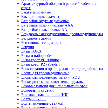
Архитектурный обогрев (греющий кабель на
отрез)
Баки мембранные
Бактерицидные лампы
Батарейки круглые дисковые
Батарейки мизинчиковые ААА
Батарейки пальчиковые АА
Безударные аккумуляторные дрели-шуруповерты
Безударные дрели
Бензиновые генераторы
Беруши
Биты TORX
Биты и наборы бит
Биты крест PH (Phillips)
Биты крест PZ (Pozidriv)
Блок питания и драйвер для светодиодной ленты
Блоки для тросов одинарные
Блоки распределения питания PDU
Блоки розетка-выключатель наружные
Боковые панели для напольных шкафов
Бокорезы и кусачки
Болтовые наконечники (НБ)
Болты DIN 933
Болты анкерные с гайкой
Болты анкерные с кольцом