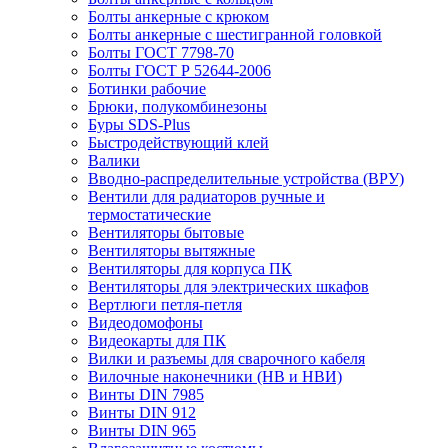
Болты анкерные с крюком
Болты анкерные с шестигранной головкой
Болты ГОСТ 7798-70
Болты ГОСТ Р 52644-2006
Ботинки рабочие
Брюки, полукомбинезоны
Буры SDS-Plus
Быстродействующий клей
Валики
Вводно-распределительные устройства (ВРУ)
Вентили для радиаторов ручные и
термостатические
Вентиляторы бытовые
Вентиляторы вытяжные
Вентиляторы для корпуса ПК
Вентиляторы для электрических шкафов
Вертлюги петля-петля
Видеодомофоны
Видеокарты для ПК
Вилки и разъемы для сварочного кабеля
Вилочные наконечники (НВ и НВИ)
Винты DIN 7985
Винты DIN 912
Винты DIN 965