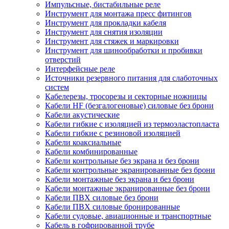
Импульсные, бистабильные реле
Инструмент для монтажа пресс фитингов
Инструмент для прокладки кабеля
Инструмент для снятия изоляции
Инструмент для стяжек и маркировки
Инструмент для шинообработки и пробивки
отверстий
Интерфейсные реле
Источники резервного питания для слаботочных
систем
Кабелерезы, тросорезы и секторные ножницы
Кабели HF (безгалогеновые) силовые без брони
Кабели акустические
Кабели гибкие с изоляцией из термоэластопласта
Кабели гибкие с резиновой изоляцией
Кабели коаксиальные
Кабели комбинированные
Кабели контрольные без экрана и без брони
Кабели контрольные экранированные без брони
Кабели монтажные без экрана и без брони
Кабели монтажные экранированные без брони
Кабели ПВХ силовые без брони
Кабели ПВХ силовые бронированные
Кабели судовые, авиационные и транспортные
Кабель в гофрированной трубе