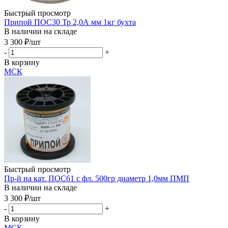
Быстрый просмотр
Припой ПОС30 Тр 2,0А мм 1кг бухта
В наличии на складе
3 300
₽
/шт
-
+
В корзину
МСК
Быстрый просмотр
Пр-й на кат. ПОС61 с фл. 500гр диаметр 1,0мм ПМП
В наличии на складе
3 300
₽
/шт
-
+
В корзину
МСК