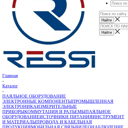
Главная
-
Каталог
-
ПАЯЛЬНОЕ ОБОРУДОВАНИЕ
ЭЛЕКТРОННЫЕ КОМПОНЕНТЫ
ПРОМЫШЛЕННАЯ
ЭЛЕКТРОНИКА
ИЗМЕРИТЕЛЬНЫЕ
ПРИБОРЫ
КОММУТАЦИЯ И РАЗЪЕМЫ
ПАЯЛЬНОЕ
ОБОРУДОВАНИЕ
ИСТОЧНИКИ ПИТАНИЯ
ИНСТРУМЕНТ
И МАТЕРИАЛЫ
ПРОВОДА И КАБЕЛЬНАЯ
ПРОДУКЦИЯ
МОБИЛЬНАЯ СВЯЗЬ
ВИДЕОНАБЛЮДЕНИЕ