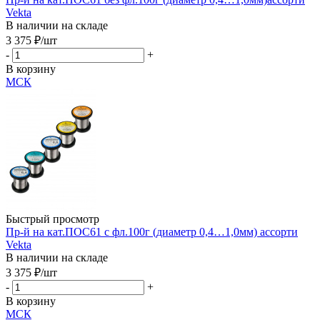
Vekta
В наличии на складе
3 375
₽
/шт
-
+
В корзину
МСК
Быстрый просмотр
Пр-й на кат.ПОС61 с фл.100г (диаметр 0,4…1,0мм) ассорти
Vekta
В наличии на складе
3 375
₽
/шт
-
+
В корзину
МСК