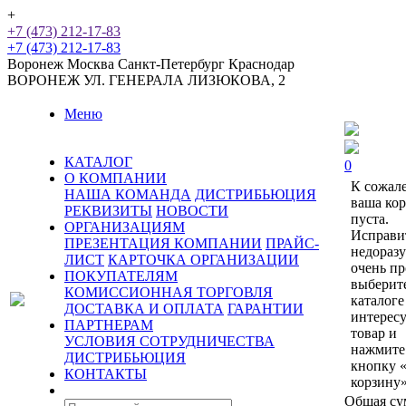
+
+7 (473) 212-17-83
+7 (473) 212-17-83
Воронеж
Москва
Санкт-Петербург
Краснодар
ВОРОНЕЖ
УЛ. ГЕНЕРАЛА ЛИЗЮКОВА, 2
Меню
КАТАЛОГ
0
О КОМПАНИИ
К сожал
НАША КОМАНДА
ДИСТРИБЬЮЦИЯ
ваша ко
РЕКВИЗИТЫ
НОВОСТИ
пуста.
ОРГАНИЗАЦИЯМ
Исправи
ПРЕЗЕНТАЦИЯ КОМПАНИИ
ПРАЙС-
недораз
ЛИСТ
КАРТОЧКА ОРГАНИЗАЦИИ
очень пр
ПОКУПАТЕЛЯМ
выберит
КОМИССИОННАЯ ТОРГОВЛЯ
каталоге
ДОСТАВКА И ОПЛАТА
ГАРАНТИИ
интерес
ПАРТНЕРАМ
товар и
УСЛОВИЯ СОТРУДНИЧЕСТВА
нажмите
ДИСТРИБЬЮЦИЯ
кнопку 
КОНТАКТЫ
корзину»
Общая су