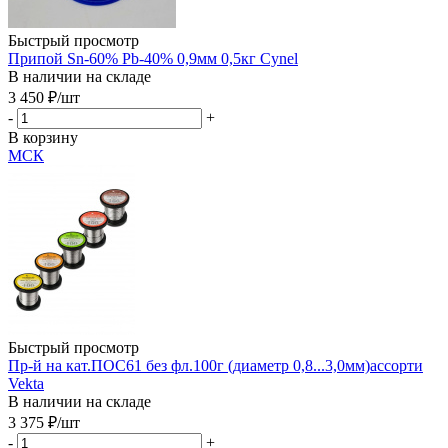
Быстрый просмотр
Припой Sn-60% Pb-40% 0,9мм 0,5кг Cynel
В наличии на складе
3 450
₽
/шт
-
+
В корзину
МСК
Быстрый просмотр
Пр-й на кат.ПОС61 без фл.100г (диаметр 0,8...3,0мм)ассорти
Vekta
В наличии на складе
3 375
₽
/шт
-
+