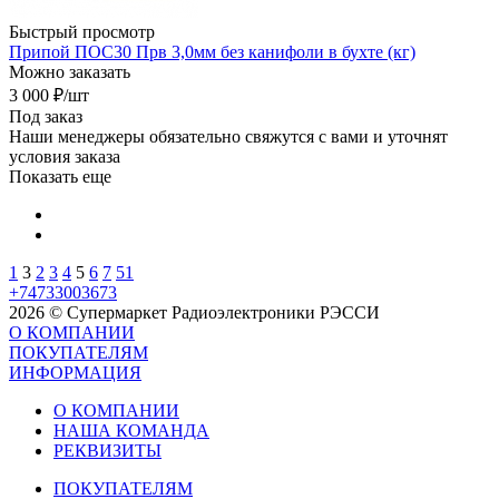
Быстрый просмотр
Припой ПОС30 Прв 3,0мм без канифоли в бухте (кг)
Можно заказать
3 000
₽
/шт
Под заказ
Наши менеджеры обязательно свяжутся с вами и уточнят
условия заказа
Показать еще
1
3
2
3
4
5
6
7
51
+74733003673
2026 © Супермаркет Радиоэлектроники РЭССИ
О КОМПАНИИ
ПОКУПАТЕЛЯМ
ИНФОРМАЦИЯ
О КОМПАНИИ
НАША КОМАНДА
РЕКВИЗИТЫ
ПОКУПАТЕЛЯМ