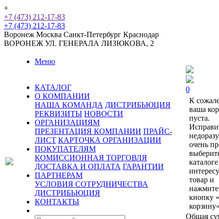
+
+7 (473) 212-17-83
+7 (473) 212-17-83
Воронеж
Москва
Санкт-Петербург
Краснодар
ВОРОНЕЖ
УЛ. ГЕНЕРАЛА ЛИЗЮКОВА, 2
Меню
КАТАЛОГ
0
О КОМПАНИИ
К сожал
НАША КОМАНДА
ДИСТРИБЬЮЦИЯ
ваша ко
РЕКВИЗИТЫ
НОВОСТИ
пуста.
ОРГАНИЗАЦИЯМ
Исправи
ПРЕЗЕНТАЦИЯ КОМПАНИИ
ПРАЙС-
недораз
ЛИСТ
КАРТОЧКА ОРГАНИЗАЦИИ
очень пр
ПОКУПАТЕЛЯМ
выберит
КОМИССИОННАЯ ТОРГОВЛЯ
каталоге
ДОСТАВКА И ОПЛАТА
ГАРАНТИИ
интерес
ПАРТНЕРАМ
товар и
УСЛОВИЯ СОТРУДНИЧЕСТВА
нажмите
ДИСТРИБЬЮЦИЯ
кнопку 
КОНТАКТЫ
корзину»
Общая су