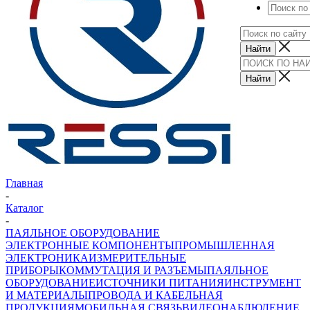
Главная
-
Каталог
-
ПАЯЛЬНОЕ ОБОРУДОВАНИЕ
ЭЛЕКТРОННЫЕ КОМПОНЕНТЫ
ПРОМЫШЛЕННАЯ
ЭЛЕКТРОНИКА
ИЗМЕРИТЕЛЬНЫЕ
ПРИБОРЫ
КОММУТАЦИЯ И РАЗЪЕМЫ
ПАЯЛЬНОЕ
ОБОРУДОВАНИЕ
ИСТОЧНИКИ ПИТАНИЯ
ИНСТРУМЕНТ
И МАТЕРИАЛЫ
ПРОВОДА И КАБЕЛЬНАЯ
ПРОДУКЦИЯ
МОБИЛЬНАЯ СВЯЗЬ
ВИДЕОНАБЛЮДЕНИЕ