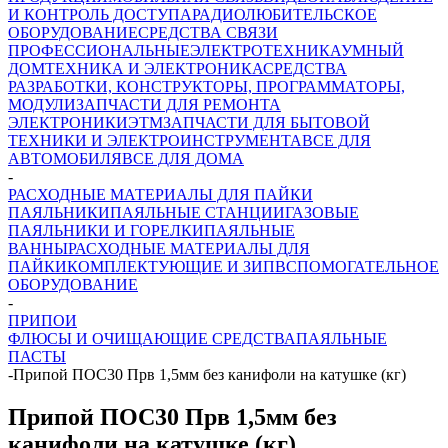
И КОНТРОЛЬ ДОСТУПА
РАДИОЛЮБИТЕЛЬСКОЕ
ОБОРУДОВАНИЕ
СРЕДСТВА СВЯЗИ
ПРОФЕССИОНАЛЬНЫЕ
ЭЛЕКТРОТЕХНИКА
УМНЫЙ
ДОМ
ТЕХНИКА И ЭЛЕКТРОНИКА
СРЕДСТВА
РАЗРАБОТКИ, КОНСТРУКТОРЫ, ПРОГРАММАТОРЫ,
МОДУЛИ
ЗАПЧАСТИ ДЛЯ РЕМОНТА
ЭЛЕКТРОНИКИ
ЭТМ
ЗАПЧАСТИ ДЛЯ БЫТОВОЙ
ТЕХНИКИ И ЭЛЕКТРОИНСТРУМЕНТА
ВСЕ ДЛЯ
АВТОМОБИЛЯ
ВСЕ ДЛЯ ДОМА
-
РАСХОДНЫЕ МАТЕРИАЛЫ ДЛЯ ПАЙКИ
ПАЯЛЬНИКИ
ПАЯЛЬНЫЕ СТАНЦИИ
ГАЗОВЫЕ
ПАЯЛЬНИКИ И ГОРЕЛКИ
ПАЯЛЬНЫЕ
ВАННЫ
РАСХОДНЫЕ МАТЕРИАЛЫ ДЛЯ
ПАЙКИ
КОМПЛЕКТУЮЩИЕ И ЗИП
ВСПОМОГАТЕЛЬНОЕ
ОБОРУДОВАНИЕ
-
ПРИПОИ
ФЛЮСЫ И ОЧИЩАЮЩИЕ СРЕДСТВА
ПАЯЛЬНЫЕ
ПАСТЫ
-
Припой ПОС30 Прв 1,5мм без канифоли на катушке (кг)
Припой ПОС30 Прв 1,5мм без
канифоли на катушке (кг)