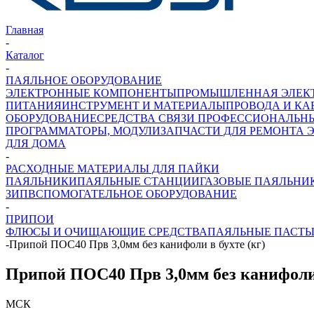
Главная
-
Каталог
-
ПАЯЛЬНОЕ ОБОРУДОВАНИЕ
ЭЛЕКТРОННЫЕ КОМПОНЕНТЫ
ПРОМЫШЛЕННАЯ ЭЛЕК
ПИТАНИЯ
ИНСТРУМЕНТ И МАТЕРИАЛЫ
ПРОВОДА И КА
ОБОРУДОВАНИЕ
СРЕДСТВА СВЯЗИ ПРОФЕССИОНАЛЬН
ПРОГРАММАТОРЫ, МОДУЛИ
ЗАПЧАСТИ ДЛЯ РЕМОНТА 
ДЛЯ ДОМА
-
РАСХОДНЫЕ МАТЕРИАЛЫ ДЛЯ ПАЙКИ
ПАЯЛЬНИКИ
ПАЯЛЬНЫЕ СТАНЦИИ
ГАЗОВЫЕ ПАЯЛЬНИК
ЗИП
ВСПОМОГАТЕЛЬНОЕ ОБОРУДОВАНИЕ
-
ПРИПОИ
ФЛЮСЫ И ОЧИЩАЮЩИЕ СРЕДСТВА
ПАЯЛЬНЫЕ ПАСТ
-
Припой ПОС40 Прв 3,0мм без канифоли в бухте (кг)
Припой ПОС40 Прв 3,0мм без канифоли 
МСК