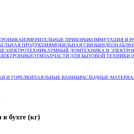
ТРОНИКА
ИЗМЕРИТЕЛЬНЫЕ ПРИБОРЫ
КОММУТАЦИЯ И Р
БЕЛЬНАЯ ПРОДУКЦИЯ
МОБИЛЬНАЯ СВЯЗЬ
ВИДЕОНАБЛЮД
ЫЕ
ЭЛЕКТРОТЕХНИКА
УМНЫЙ ДОМ
ТЕХНИКА И ЭЛЕКТРО
ЭЛЕКТРОНИКИ
ЭТМ
ЗАПЧАСТИ ДЛЯ БЫТОВОЙ ТЕХНИКИ 
И И ГОРЕЛКИ
ПАЯЛЬНЫЕ ВАННЫ
РАСХОДНЫЕ МАТЕРИА
Ы
в бухте (кг)