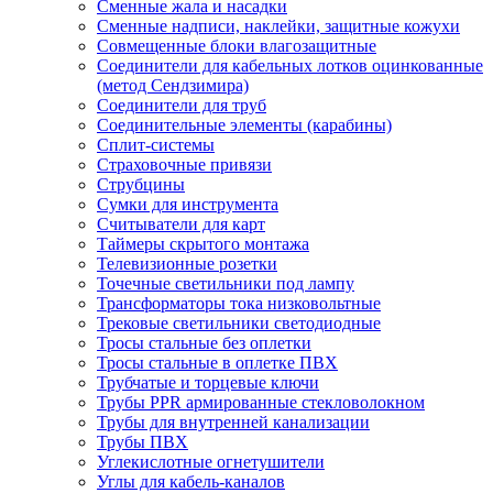
Сменные жала и насадки
Сменные надписи, наклейки, защитные кожухи
Совмещенные блоки влагозащитные
Соединители для кабельных лотков оцинкованные
(метод Сендзимира)
Соединители для труб
Соединительные элементы (карабины)
Сплит-системы
Страховочные привязи
Струбцины
Сумки для инструмента
Считыватели для карт
Таймеры скрытого монтажа
Телевизионные розетки
Точечные светильники под лампу
Трансформаторы тока низковольтные
Трековые светильники светодиодные
Тросы стальные без оплетки
Тросы стальные в оплетке ПВХ
Трубчатые и торцевые ключи
Трубы PPR армированные стекловолокном
Трубы для внутренней канализации
Трубы ПВХ
Углекислотные огнетушители
Углы для кабель-каналов