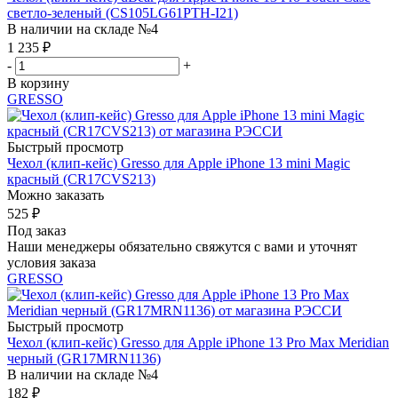
светло-зеленый (CS105LG61PTH-I21)
В наличии на складе №4
1 235
₽
-
+
В корзину
GRESSO
Быстрый просмотр
Чехол (клип-кейс) Gresso для Apple iPhone 13 mini Magic
красный (CR17CVS213)
Можно заказать
525
₽
Под заказ
Наши менеджеры обязательно свяжутся с вами и уточнят
условия заказа
GRESSO
Быстрый просмотр
Чехол (клип-кейс) Gresso для Apple iPhone 13 Pro Max Meridian
черный (GR17MRN1136)
В наличии на складе №4
182
₽