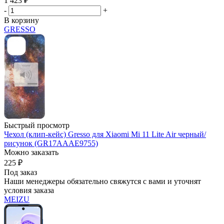
1 423
₽
-
+
В корзину
GRESSO
Быстрый просмотр
Чехол (клип-кейс) Gresso для Xiaomi Mi 11 Lite Air черный/
рисунок (GR17AAAE9755)
Можно заказать
225
₽
Под заказ
Наши менеджеры обязательно свяжутся с вами и уточнят
условия заказа
MEIZU