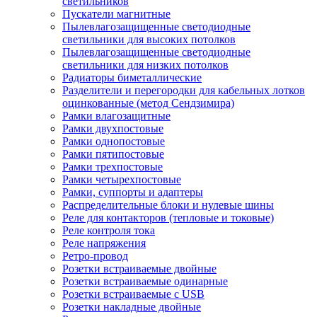
светильников
Пускатели магнитные
Пылевлагозащищенные светодиодные
светильники для высоких потолков
Пылевлагозащищенные светодиодные
светильники для низких потолков
Радиаторы биметаллические
Разделители и перегородки для кабельных лотков
оцинкованные (метод Сендзимира)
Рамки влагозащитные
Рамки двухпостовые
Рамки однопостовые
Рамки пятипостовые
Рамки трехпостовые
Рамки четырехпостовые
Рамки, суппорты и адаптеры
Распределительные блоки и нулевые шины
Реле для контакторов (тепловые и токовые)
Реле контроля тока
Реле напряжения
Ретро-провод
Розетки встраиваемые двойные
Розетки встраиваемые одинарные
Розетки встраиваемые с USB
Розетки накладные двойные