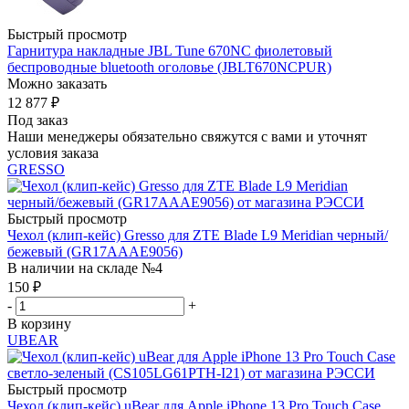
Быстрый просмотр
Гарнитура накладные JBL Tune 670NC фиолетовый
беспроводные bluetooth оголовье (JBLT670NCPUR)
Можно заказать
12 877
₽
Под заказ
Наши менеджеры обязательно свяжутся с вами и уточнят
условия заказа
GRESSO
Быстрый просмотр
Чехол (клип-кейс) Gresso для ZTE Blade L9 Meridian черный/
бежевый (GR17AAAE9056)
В наличии на складе №4
150
₽
-
+
В корзину
UBEAR
Быстрый просмотр
Чехол (клип-кейс) uBear для Apple iPhone 13 Pro Touch Case