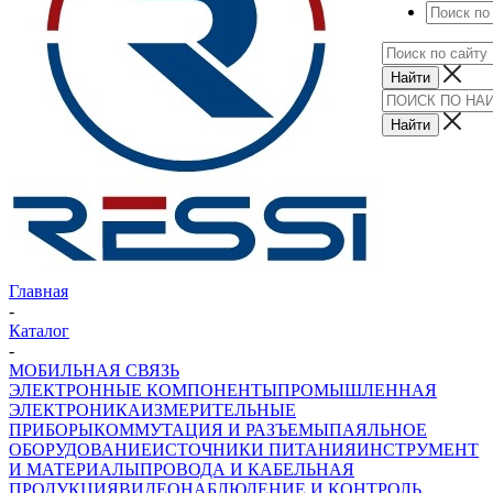
Главная
-
Каталог
-
МОБИЛЬНАЯ СВЯЗЬ
ЭЛЕКТРОННЫЕ КОМПОНЕНТЫ
ПРОМЫШЛЕННАЯ
ЭЛЕКТРОНИКА
ИЗМЕРИТЕЛЬНЫЕ
ПРИБОРЫ
КОММУТАЦИЯ И РАЗЪЕМЫ
ПАЯЛЬНОЕ
ОБОРУДОВАНИЕ
ИСТОЧНИКИ ПИТАНИЯ
ИНСТРУМЕНТ
И МАТЕРИАЛЫ
ПРОВОДА И КАБЕЛЬНАЯ
ПРОДУКЦИЯ
ВИДЕОНАБЛЮДЕНИЕ И КОНТРОЛЬ