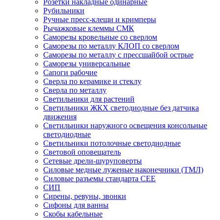
Розетки накладные одинарные
Рубильники
Ручные пресс-клещи и кримперы
Рычажковые клеммы СМК
Саморезы кровельные со сверлом
Саморезы по металлу КЛОП со сверлом
Саморезы по металлу с прессшайбой острые
Саморезы универсальные
Сапоги рабочие
Сверла по керамике и стеклу
Сверла по металлу
Светильники для растений
Светильники ЖКХ светодиодные без датчика
движения
Светильники наружного освещения консольные
светодиодные
Светильники потолочные светодиодные
Световой оповещатель
Сетевые дрели-шуруповерты
Силовые медные луженые наконечники (ТМЛ)
Силовые разъемы стандарта CEE
СИП
Сирены, ревуны, звонки
Сифоны для ванны
Скобы кабельные