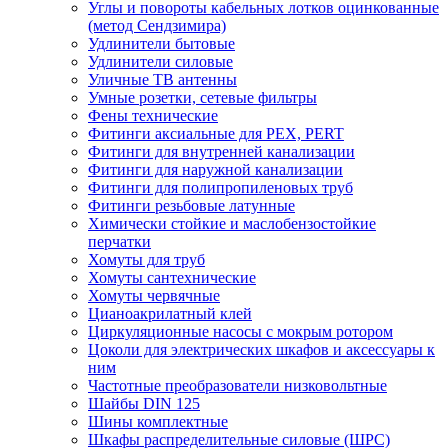
Углы и повороты кабельных лотков оцинкованные
(метод Сендзимира)
Удлинители бытовые
Удлинители силовые
Уличные ТВ антенны
Умные розетки, сетевые фильтры
Фены технические
Фитинги аксиальные для PEX, PERT
Фитинги для внутренней канализации
Фитинги для наружной канализации
Фитинги для полипропиленовых труб
Фитинги резьбовые латунные
Химически стойкие и маслобензостойкие
перчатки
Хомуты для труб
Хомуты сантехнические
Хомуты червячные
Цианоакрилатный клей
Циркуляционные насосы с мокрым ротором
Цоколи для электрических шкафов и аксессуары к
ним
Частотные преобразователи низковольтные
Шайбы DIN 125
Шины комплектные
Шкафы распределительные силовые (ШРС)