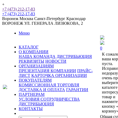
+
+7 (473) 212-17-83
+7 (473) 212-17-83
Воронеж
Москва
Санкт-Петербург
Краснодар
ВОРОНЕЖ
УЛ. ГЕНЕРАЛА ЛИЗЮКОВА, 2
Меню
КАТАЛОГ
0
О КОМПАНИИ
К сожал
НАША КОМАНДА
ДИСТРИБЬЮЦИЯ
ваша ко
РЕКВИЗИТЫ
НОВОСТИ
пуста.
ОРГАНИЗАЦИЯМ
Исправи
ПРЕЗЕНТАЦИЯ КОМПАНИИ
ПРАЙС-
недораз
ЛИСТ
КАРТОЧКА ОРГАНИЗАЦИИ
очень пр
ПОКУПАТЕЛЯМ
выберит
КОМИССИОННАЯ ТОРГОВЛЯ
каталоге
ДОСТАВКА И ОПЛАТА
ГАРАНТИИ
интерес
ПАРТНЕРАМ
товар и
УСЛОВИЯ СОТРУДНИЧЕСТВА
нажмите
ДИСТРИБЬЮЦИЯ
кнопку 
КОНТАКТЫ
корзину»
Общая су