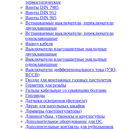
термостатические
Винты DIN 7985
Винты DIN 912
Винты DIN 965
Встраиваемые выключатели, переключатели
двухклавишные
Встраиваемые выключатели, переключатели
одноклавишные
Вывод кабеля
Выключатели влагозащитные накладные
двухклавишные
Выключатели влагозащитные накладные
одноклавишные
Выключатели дифференциального тока (УЗО,
RCCB)
Гвозди для монтажных газовых пистолетов
Герметик для резьбы
Гильзы кабельные со срывными болтами
Гирлянды
Датчики освещения (фотореле)
Двери для напольных шкафов
Диммеры (светорегуляторы)
Длинногубцы, утконосы и круглогубцы
Дополнительное оборудование для ОС
Дополнительные контакты для рубильников