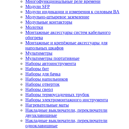
Многофункциональные реле времени
Модули SFP
Модули индикации и измерения к силовым ВА
Модульно-штыревое заземление
Модульные контакторы
Молотки
Монтажные аксессуары систем кабельного
обогрева
Монтажные и крепёжные аксессуары для
напольных шкафов
Мультиметры
Мультиметры портативные
Наборы автоинструмента
Наборы бит
Наборы для бачка
Наборы напильников
Наборы отверток
Наборы сверл
Наборы термоусадочных трубок
Наборы электромонтажного инструмента
Нагревательные маты
Накладные выключатели, переключатели
двухклавишные
Накладные выключатели, переключатели
одноклавишные