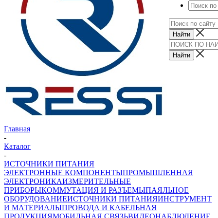
Главная
-
Каталог
-
ИСТОЧНИКИ ПИТАНИЯ
ЭЛЕКТРОННЫЕ КОМПОНЕНТЫ
ПРОМЫШЛЕННАЯ
ЭЛЕКТРОНИКА
ИЗМЕРИТЕЛЬНЫЕ
ПРИБОРЫ
КОММУТАЦИЯ И РАЗЪЕМЫ
ПАЯЛЬНОЕ
ОБОРУДОВАНИЕ
ИСТОЧНИКИ ПИТАНИЯ
ИНСТРУМЕНТ
И МАТЕРИАЛЫ
ПРОВОДА И КАБЕЛЬНАЯ
ПРОДУКЦИЯ
МОБИЛЬНАЯ СВЯЗЬ
ВИДЕОНАБЛЮДЕНИЕ