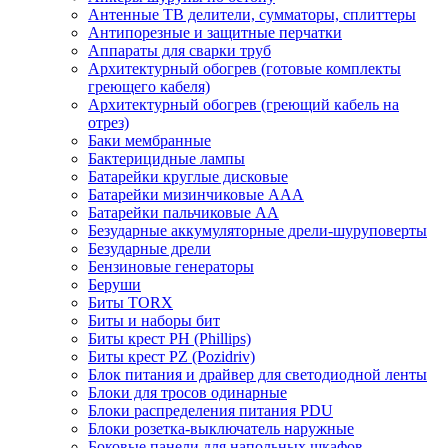
Антенные ТВ делители, сумматоры, сплиттеры
Антипорезные и защитные перчатки
Аппараты для сварки труб
Архитектурный обогрев (готовые комплекты
греющего кабеля)
Архитектурный обогрев (греющий кабель на
отрез)
Баки мембранные
Бактерицидные лампы
Батарейки круглые дисковые
Батарейки мизинчиковые ААА
Батарейки пальчиковые АА
Безударные аккумуляторные дрели-шуруповерты
Безударные дрели
Бензиновые генераторы
Беруши
Биты TORX
Биты и наборы бит
Биты крест PH (Phillips)
Биты крест PZ (Pozidriv)
Блок питания и драйвер для светодиодной ленты
Блоки для тросов одинарные
Блоки распределения питания PDU
Блоки розетка-выключатель наружные
Боковые панели для напольных шкафов