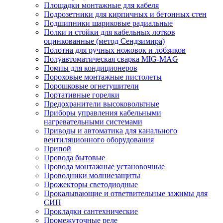
Площадки монтажные для кабеля
Подрозетники для кирпичных и бетонных стен
Подшипники шариковые радиальные
Полки и стойки для кабельных лотков
оцинкованные (метод Сендзимира)
Полотна для ручных ножовок и лобзиков
Полуавтоматическая сварка MIG-MAG
Помпы для кондиционеров
Пороховые монтажные пистолеты
Порошковые огнетушители
Портативные горелки
Предохранители высоковольтные
Приборы управления кабельными
нагревательными системами
Приводы и автоматика для канального
вентиляционного оборудования
Припой
Провода бытовые
Провода монтажные установочные
Проводники молниезащиты
Прожекторы светодиодные
Прокалывающие и ответвительные зажимы для
СИП
Прокладки сантехнические
Промежуточные реле