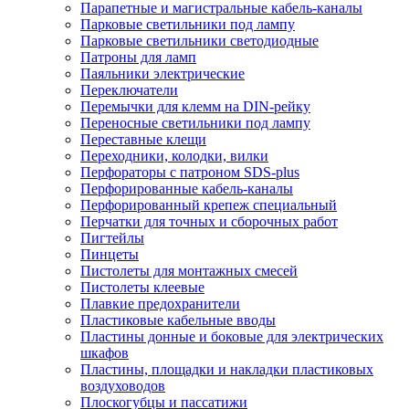
Парапетные и магистральные кабель-каналы
Парковые светильники под лампу
Парковые светильники светодиодные
Патроны для ламп
Паяльники электрические
Переключатели
Перемычки для клемм на DIN-рейку
Переносные светильники под лампу
Переставные клещи
Переходники, колодки, вилки
Перфораторы с патроном SDS-plus
Перфорированные кабель-каналы
Перфорированный крепеж специальный
Перчатки для точных и сборочных работ
Пигтейлы
Пинцеты
Пистолеты для монтажных смесей
Пистолеты клеевые
Плавкие предохранители
Пластиковые кабельные вводы
Пластины донные и боковые для электрических
шкафов
Пластины, площадки и накладки пластиковых
воздуховодов
Плоскогубцы и пассатижи