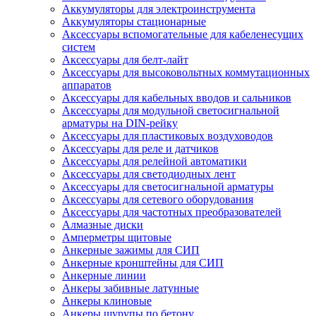
Аккумуляторы для электроинструмента
Аккумуляторы стационарные
Аксессуары вспомогательные для кабеленесущих
систем
Аксессуары для белт-лайт
Аксессуары для высоковольтных коммутационных
аппаратов
Аксессуары для кабельных вводов и сальников
Аксессуары для модульной светосигнальной
арматуры на DIN-рейку
Аксессуары для пластиковых воздуховодов
Аксессуары для реле и датчиков
Аксессуары для релейной автоматики
Аксессуары для светодиодных лент
Аксессуары для светосигнальной арматуры
Аксессуары для сетевого оборудования
Аксессуары для частотных преобразователей
Алмазные диски
Амперметры щитовые
Анкерные зажимы для СИП
Анкерные кронштейны для СИП
Анкерные линии
Анкеры забивные латунные
Анкеры клиновые
Анкеры шурупы по бетону