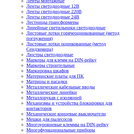
Ленты монтажные
Ленты светодиодные 12В
Ленты светодиодные 220В
Ленты светодиодные 24В
Лестницы-трансформеры
Линейные светильники светодиодные
Листовые лотки горячеоцинкованные (метод
погружения)
Листовые лотки оцинкованные (метод
Сендзимира)
Люстры светодиодные
Маркеры для клемм на DIN-рейку
Маркеры строительные
Маркировка шкафов
Материнские платы для ПК
Матрицы и насадки
Металлические кабельные вводы
Металлические линейки
Металлорукав с изоляцией
Механизмы и устройства блокировки для
контакторов
Механические концевые выключатели
Мешки для пылесосов
Многоуровневые клеммы на DIN-рейку
Многофункциональные приборы