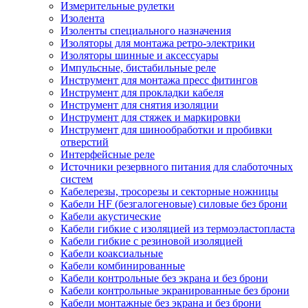
Измерительные рулетки
Изолента
Изоленты специального назначения
Изоляторы для монтажа ретро-электрики
Изоляторы шинные и аксессуары
Импульсные, бистабильные реле
Инструмент для монтажа пресс фитингов
Инструмент для прокладки кабеля
Инструмент для снятия изоляции
Инструмент для стяжек и маркировки
Инструмент для шинообработки и пробивки
отверстий
Интерфейсные реле
Источники резервного питания для слаботочных
систем
Кабелерезы, тросорезы и секторные ножницы
Кабели HF (безгалогеновые) силовые без брони
Кабели акустические
Кабели гибкие с изоляцией из термоэластопласта
Кабели гибкие с резиновой изоляцией
Кабели коаксиальные
Кабели комбинированные
Кабели контрольные без экрана и без брони
Кабели контрольные экранированные без брони
Кабели монтажные без экрана и без брони