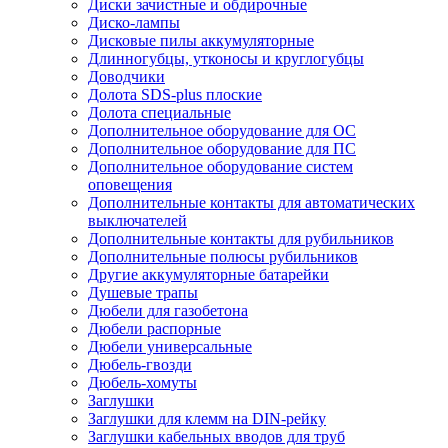
Диски зачистные и обдирочные
Диско-лампы
Дисковые пилы аккумуляторные
Длинногубцы, утконосы и круглогубцы
Доводчики
Долота SDS-plus плоские
Долота специальные
Дополнительное оборудование для ОС
Дополнительное оборудование для ПС
Дополнительное оборудование систем
оповещения
Дополнительные контакты для автоматических
выключателей
Дополнительные контакты для рубильников
Дополнительные полюсы рубильников
Другие аккумуляторные батарейки
Душевые трапы
Дюбели для газобетона
Дюбели распорные
Дюбели универсальные
Дюбель-гвозди
Дюбель-хомуты
Заглушки
Заглушки для клемм на DIN-рейку
Заглушки кабельных вводов для труб