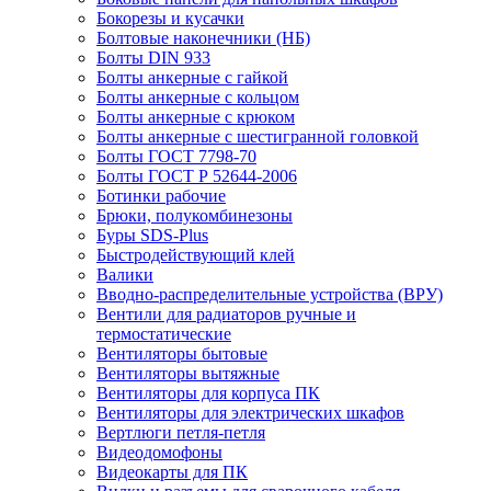
Бокорезы и кусачки
Болтовые наконечники (НБ)
Болты DIN 933
Болты анкерные с гайкой
Болты анкерные с кольцом
Болты анкерные с крюком
Болты анкерные с шестигранной головкой
Болты ГОСТ 7798-70
Болты ГОСТ Р 52644-2006
Ботинки рабочие
Брюки, полукомбинезоны
Буры SDS-Plus
Быстродействующий клей
Валики
Вводно-распределительные устройства (ВРУ)
Вентили для радиаторов ручные и
термостатические
Вентиляторы бытовые
Вентиляторы вытяжные
Вентиляторы для корпуса ПК
Вентиляторы для электрических шкафов
Вертлюги петля-петля
Видеодомофоны
Видеокарты для ПК