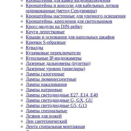
Кронштейны для камер видеонаблюдения
Кронштейны и консоли для кабельных лотков
оцинкованные (метод Сендзимира)
Кронштейны настенные для уличного освещения
Кронштейны, крепления для светильников
Кросс-модули на DIN-рейку
Круги лепестковые
Крыши и основания для напольных шкафов
Крючки S-образные
Кувалды
Кулачковые переключатели
Купольные IP-видеокамеры
Лазерные дальномеры (рулетки)
Лазерные уровни (нивелиры)
Лампы галогенные
Лампы люминесцентные
Лампы накаливания
Лампы натриевые
Лампы светодиодные E27, E14, E40
Лампы светодиодные G, GX, GU
Лампы светодиодные G5, G13
Лампы специальные
Лезвия для ножей
Лен сантехнический
Лента спиральная монтажная