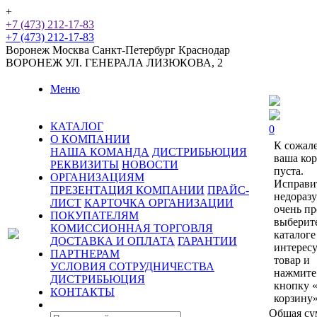
+
+7 (473) 212-17-83
+7 (473) 212-17-83
Воронеж
Москва
Санкт-Петербург
Краснодар
ВОРОНЕЖ
УЛ. ГЕНЕРАЛА ЛИЗЮКОВА, 2
Меню
КАТАЛОГ
0
О КОМПАНИИ
К сожал
НАША КОМАНДА
ДИСТРИБЬЮЦИЯ
ваша ко
РЕКВИЗИТЫ
НОВОСТИ
пуста.
ОРГАНИЗАЦИЯМ
Исправи
ПРЕЗЕНТАЦИЯ КОМПАНИИ
ПРАЙС-
недораз
ЛИСТ
КАРТОЧКА ОРГАНИЗАЦИИ
очень пр
ПОКУПАТЕЛЯМ
выберит
КОМИССИОННАЯ ТОРГОВЛЯ
каталоге
ДОСТАВКА И ОПЛАТА
ГАРАНТИИ
интерес
ПАРТНЕРАМ
товар и
УСЛОВИЯ СОТРУДНИЧЕСТВА
нажмите
ДИСТРИБЬЮЦИЯ
кнопку 
КОНТАКТЫ
корзину»
Общая су