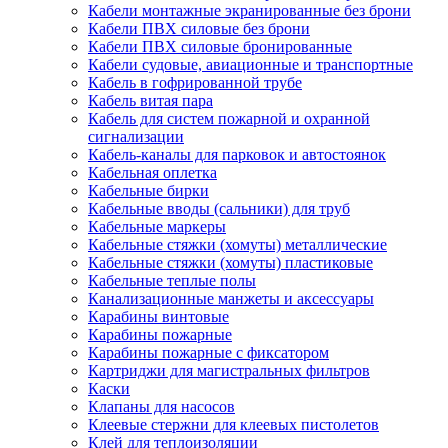
Кабели монтажные экранированные без брони
Кабели ПВХ силовые без брони
Кабели ПВХ силовые бронированные
Кабели судовые, авиационные и транспортные
Кабель в гофрированной трубе
Кабель витая пара
Кабель для систем пожарной и охранной
сигнализации
Кабель-каналы для парковок и автостоянок
Кабельная оплетка
Кабельные бирки
Кабельные вводы (сальники) для труб
Кабельные маркеры
Кабельные стяжки (хомуты) металлические
Кабельные стяжки (хомуты) пластиковые
Кабельные теплые полы
Канализационные манжеты и аксессуары
Карабины винтовые
Карабины пожарные
Карабины пожарные с фиксатором
Картриджи для магистральных фильтров
Каски
Клапаны для насосов
Клеевые стержни для клеевых пистолетов
Клей для теплоизоляции