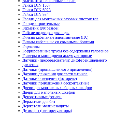
Высокотехнологичные кабели
Гайки DIN 1587
Гайки DIN 6923
Гайки DIN 934
Гвозди для монтажных газовых пистолетов
Гвозди строительные
Герметик для резьбы
Гибкие подводки для воды
Гильзы кабельные алюминиевые (ГА)
Гильзы кабельные со срывными болтами
Гирлянды
Гофрированные трубы без содержания галогенов
Граверы и мини-дрели аккумуляторные
Датчики (преобразователи) дифференциального
давления
Датчики (промышленного применения)
Датчики движения для светильников
Датчики освещения (фотореле)
Датчики приближения бесконтактные
Двери для монтажных сборных шкафов
Двери для напольных шкафов
Декоративные фонари
Держатели для бит
Держатели молниезащиты
Диммеры (светорегуляторы)