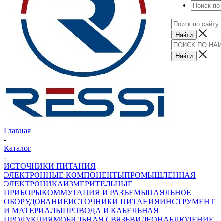
Главная
-
Каталог
-
ИСТОЧНИКИ ПИТАНИЯ
ЭЛЕКТРОННЫЕ КОМПОНЕНТЫ
ПРОМЫШЛЕННАЯ
ЭЛЕКТРОНИКА
ИЗМЕРИТЕЛЬНЫЕ
ПРИБОРЫ
КОММУТАЦИЯ И РАЗЪЕМЫ
ПАЯЛЬНОЕ
ОБОРУДОВАНИЕ
ИСТОЧНИКИ ПИТАНИЯ
ИНСТРУМЕНТ
И МАТЕРИАЛЫ
ПРОВОДА И КАБЕЛЬНАЯ
ПРОДУКЦИЯ
МОБИЛЬНАЯ СВЯЗЬ
ВИДЕОНАБЛЮДЕНИЕ