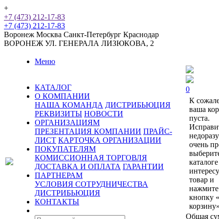
+
+7 (473) 212-17-83
+7 (473) 212-17-83
Воронеж
Москва
Санкт-Петербург
Краснодар
ВОРОНЕЖ
УЛ. ГЕНЕРАЛА ЛИЗЮКОВА, 2
Меню
КАТАЛОГ
0
О КОМПАНИИ
К сожал
НАША КОМАНДА
ДИСТРИБЬЮЦИЯ
ваша ко
РЕКВИЗИТЫ
НОВОСТИ
пуста.
ОРГАНИЗАЦИЯМ
Исправи
ПРЕЗЕНТАЦИЯ КОМПАНИИ
ПРАЙС-
недораз
ЛИСТ
КАРТОЧКА ОРГАНИЗАЦИИ
очень пр
ПОКУПАТЕЛЯМ
выберит
КОМИССИОННАЯ ТОРГОВЛЯ
каталоге
ДОСТАВКА И ОПЛАТА
ГАРАНТИИ
интерес
ПАРТНЕРАМ
товар и
УСЛОВИЯ СОТРУДНИЧЕСТВА
нажмите
ДИСТРИБЬЮЦИЯ
кнопку 
КОНТАКТЫ
корзину»
Общая су