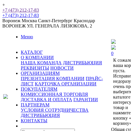
+
+7 (473) 212-17-83
+7 (473) 212-17-83
Воронеж
Москва
Санкт-Петербург
Краснодар
ВОРОНЕЖ
УЛ. ГЕНЕРАЛА ЛИЗЮКОВА, 2
Меню
КАТАЛОГ
0
О КОМПАНИИ
К сожал
НАША КОМАНДА
ДИСТРИБЬЮЦИЯ
ваша ко
РЕКВИЗИТЫ
НОВОСТИ
пуста.
ОРГАНИЗАЦИЯМ
Исправи
ПРЕЗЕНТАЦИЯ КОМПАНИИ
ПРАЙС-
недораз
ЛИСТ
КАРТОЧКА ОРГАНИЗАЦИИ
очень пр
ПОКУПАТЕЛЯМ
выберит
КОМИССИОННАЯ ТОРГОВЛЯ
каталоге
ДОСТАВКА И ОПЛАТА
ГАРАНТИИ
интерес
ПАРТНЕРАМ
товар и
УСЛОВИЯ СОТРУДНИЧЕСТВА
нажмите
ДИСТРИБЬЮЦИЯ
кнопку 
КОНТАКТЫ
корзину»
Общая су