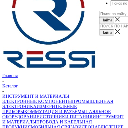
Главная
-
Каталог
-
ИНСТРУМЕНТ И МАТЕРИАЛЫ
ЭЛЕКТРОННЫЕ КОМПОНЕНТЫ
ПРОМЫШЛЕННАЯ
ЭЛЕКТРОНИКА
ИЗМЕРИТЕЛЬНЫЕ
ПРИБОРЫ
КОММУТАЦИЯ И РАЗЪЕМЫ
ПАЯЛЬНОЕ
ОБОРУДОВАНИЕ
ИСТОЧНИКИ ПИТАНИЯ
ИНСТРУМЕНТ
И МАТЕРИАЛЫ
ПРОВОДА И КАБЕЛЬНАЯ
ПРОДУКЦИЯ
МОБИЛЬНАЯ СВЯЗЬ
ВИДЕОНАБЛЮДЕНИЕ