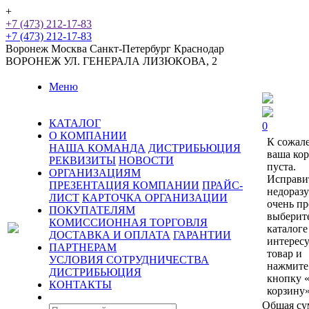
+
+7 (473) 212-17-83
+7 (473) 212-17-83
Воронеж
Москва
Санкт-Петербург
Краснодар
ВОРОНЕЖ
УЛ. ГЕНЕРАЛА ЛИЗЮКОВА, 2
Меню
КАТАЛОГ
0
О КОМПАНИИ
К сожал
НАША КОМАНДА
ДИСТРИБЬЮЦИЯ
ваша ко
РЕКВИЗИТЫ
НОВОСТИ
пуста.
ОРГАНИЗАЦИЯМ
Исправи
ПРЕЗЕНТАЦИЯ КОМПАНИИ
ПРАЙС-
недораз
ЛИСТ
КАРТОЧКА ОРГАНИЗАЦИИ
очень пр
ПОКУПАТЕЛЯМ
выберит
КОМИССИОННАЯ ТОРГОВЛЯ
каталоге
ДОСТАВКА И ОПЛАТА
ГАРАНТИИ
интерес
ПАРТНЕРАМ
товар и
УСЛОВИЯ СОТРУДНИЧЕСТВА
нажмите
ДИСТРИБЬЮЦИЯ
кнопку 
КОНТАКТЫ
корзину»
Общая су