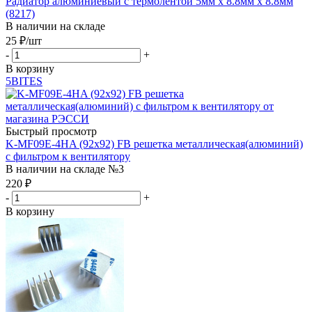
Радиатор алюминиевый с термолентой 5мм х 8.8мм х 8.8мм
(8217)
В наличии на складе
25
₽
/шт
-
+
В корзину
5BITES
Быстрый просмотр
K-MF09E-4HA (92х92) FB решетка металлическая(алюминий)
с фильтром к вентилятору
В наличии на складе №3
220
₽
-
+
В корзину