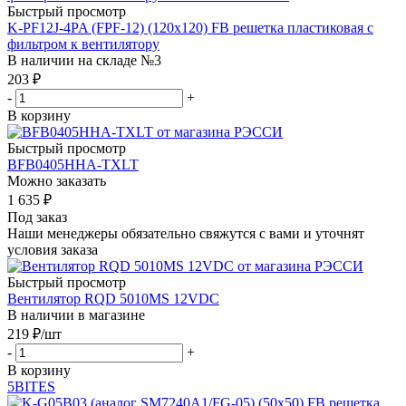
Быстрый просмотр
K-PF12J-4PA (FPF-12) (120х120) FB решетка пластиковая с
фильтром к вентилятору
В наличии на складе №3
203
₽
-
+
В корзину
Быстрый просмотр
BFB0405HHA-TXLT
Можно заказать
1 635
₽
Под заказ
Наши менеджеры обязательно свяжутся с вами и уточнят
условия заказа
Быстрый просмотр
Вентилятор RQD 5010MS 12VDC
В наличии в магазине
219
₽
/шт
-
+
В корзину
5BITES