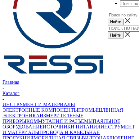
Главная
-
Каталог
-
ИНСТРУМЕНТ И МАТЕРИАЛЫ
ЭЛЕКТРОННЫЕ КОМПОНЕНТЫ
ПРОМЫШЛЕННАЯ
ЭЛЕКТРОНИКА
ИЗМЕРИТЕЛЬНЫЕ
ПРИБОРЫ
КОММУТАЦИЯ И РАЗЪЕМЫ
ПАЯЛЬНОЕ
ОБОРУДОВАНИЕ
ИСТОЧНИКИ ПИТАНИЯ
ИНСТРУМЕНТ
И МАТЕРИАЛЫ
ПРОВОДА И КАБЕЛЬНАЯ
ПРОДУКЦИЯ
МОБИЛЬНАЯ СВЯЗЬ
ВИДЕОНАБЛЮДЕНИЕ