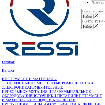
Главная
-
Каталог
-
ИНСТРУМЕНТ И МАТЕРИАЛЫ
ЭЛЕКТРОННЫЕ КОМПОНЕНТЫ
ПРОМЫШЛЕННАЯ
ЭЛЕКТРОНИКА
ИЗМЕРИТЕЛЬНЫЕ
ПРИБОРЫ
КОММУТАЦИЯ И РАЗЪЕМЫ
ПАЯЛЬНОЕ
ОБОРУДОВАНИЕ
ИСТОЧНИКИ ПИТАНИЯ
ИНСТРУМЕНТ
И МАТЕРИАЛЫ
ПРОВОДА И КАБЕЛЬНАЯ
ПРОДУКЦИЯ
МОБИЛЬНАЯ СВЯЗЬ
ВИДЕОНАБЛЮДЕНИЕ