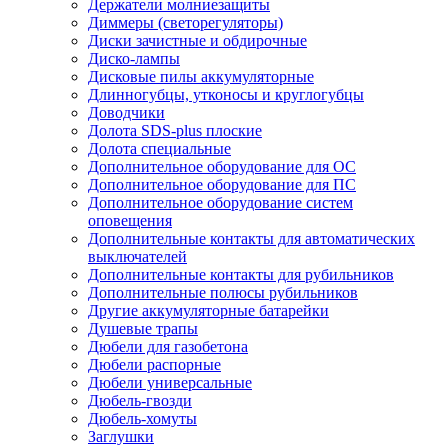
Держатели молниезащиты
Диммеры (светорегуляторы)
Диски зачистные и обдирочные
Диско-лампы
Дисковые пилы аккумуляторные
Длинногубцы, утконосы и круглогубцы
Доводчики
Долота SDS-plus плоские
Долота специальные
Дополнительное оборудование для ОС
Дополнительное оборудование для ПС
Дополнительное оборудование систем
оповещения
Дополнительные контакты для автоматических
выключателей
Дополнительные контакты для рубильников
Дополнительные полюсы рубильников
Другие аккумуляторные батарейки
Душевые трапы
Дюбели для газобетона
Дюбели распорные
Дюбели универсальные
Дюбель-гвозди
Дюбель-хомуты
Заглушки