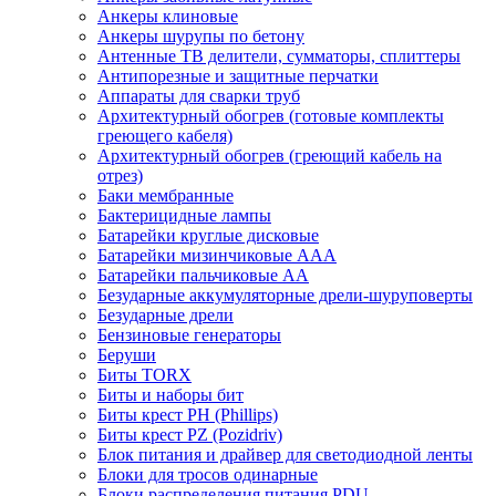
Анкеры клиновые
Анкеры шурупы по бетону
Антенные ТВ делители, сумматоры, сплиттеры
Антипорезные и защитные перчатки
Аппараты для сварки труб
Архитектурный обогрев (готовые комплекты
греющего кабеля)
Архитектурный обогрев (греющий кабель на
отрез)
Баки мембранные
Бактерицидные лампы
Батарейки круглые дисковые
Батарейки мизинчиковые ААА
Батарейки пальчиковые АА
Безударные аккумуляторные дрели-шуруповерты
Безударные дрели
Бензиновые генераторы
Беруши
Биты TORX
Биты и наборы бит
Биты крест PH (Phillips)
Биты крест PZ (Pozidriv)
Блок питания и драйвер для светодиодной ленты
Блоки для тросов одинарные
Блоки распределения питания PDU