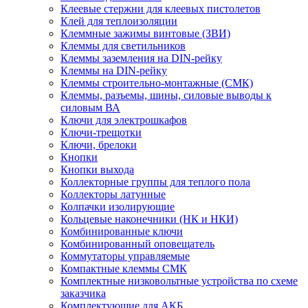
Клеевые стержни для клеевых пистолетов
Клей для теплоизоляции
Клеммные зажимы винтовые (ЗВИ)
Клеммы для светильников
Клеммы заземления на DIN-рейку
Клеммы на DIN-рейку
Клеммы строительно-монтажные (СМК)
Клеммы, разъемы, шины, силовые выводы к
силовым ВА
Ключи для электрошкафов
Ключи-трещотки
Ключи, брелоки
Кнопки
Кнопки выхода
Коллекторные группы для теплого пола
Коллекторы латунные
Колпачки изолирующие
Кольцевые наконечники (НК и НКИ)
Комбинированные ключи
Комбинированный оповещатель
Коммутаторы управляемые
Компактные клеммы СМК
Комплектные низковольтные устройства по схеме
заказчика
Комплектующие для АКБ