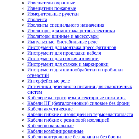
Извещатели охранные
Извещатели пожарные
Измерительные рулетки
Изолента
Изоленты специального назначения
Изоляторы для монтажа ретро-электрики
Изоляторы шинные и аксессуары
Импульсные, бистабильные реле
Инструмент для монтажа пресс фитингов
Инструмент для прокладки кабеля
Инструмент для снятия изоляции
Инструмент для стяжек и маркировки
Инструмент для шинообработки и пробивки
отверстий
Интерфейсные реле
Источники резервного питания для слаботочных
систем
Кабелерезы, тросорезы и секторные ножницы
Кабели HF (безгалогеновые) силовые без брони
Кабели акустические
Кабели гибкие с изоляцией из термоэластопласта
Кабели гибкие с резиновой изоляцией
Кабели коаксиальные
Кабели комбинированные
Кабели контрольные без экрана и без брони