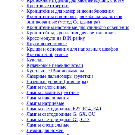
Крепежные изделия для кабеленесущих систем
Крестовые отвертки
Кронштейны для камер видеонаблюдения
Кронштейны и консоли для кабельных лотков
оцинкованные (метод Сендзимира)
Кронштейны настенные для уличного освещения
Кронштейны, крепления для светильников
Кросс-модули на DIN-рейку
Круги лепестковые
Крыши и основания для напольных шкафов
Крючки S-образные
Кувалды
Кулачковые переключатели
Купольные IP-видеокамеры
Лазерные дальномеры (рулетки)
Лазерные уровни (нивелиры)
Лампы галогенные
Лампы люминесцентные
Лампы накаливания
Лампы натриевые
Лампы светодиодные E27, E14, E40
Лампы светодиодные G, GX, GU
Лампы светодиодные G5, G13
Лампы специальные
Лезвия для ножей