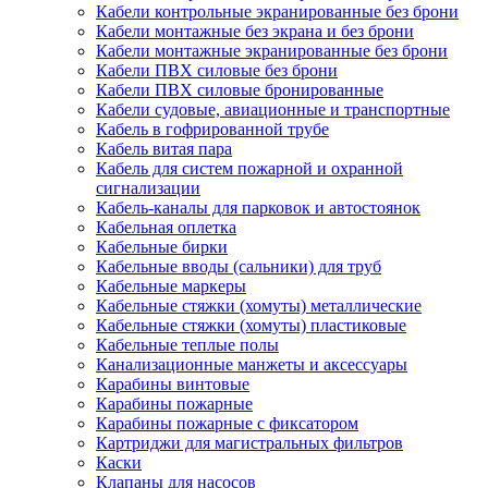
Кабели контрольные экранированные без брони
Кабели монтажные без экрана и без брони
Кабели монтажные экранированные без брони
Кабели ПВХ силовые без брони
Кабели ПВХ силовые бронированные
Кабели судовые, авиационные и транспортные
Кабель в гофрированной трубе
Кабель витая пара
Кабель для систем пожарной и охранной
сигнализации
Кабель-каналы для парковок и автостоянок
Кабельная оплетка
Кабельные бирки
Кабельные вводы (сальники) для труб
Кабельные маркеры
Кабельные стяжки (хомуты) металлические
Кабельные стяжки (хомуты) пластиковые
Кабельные теплые полы
Канализационные манжеты и аксессуары
Карабины винтовые
Карабины пожарные
Карабины пожарные с фиксатором
Картриджи для магистральных фильтров
Каски
Клапаны для насосов