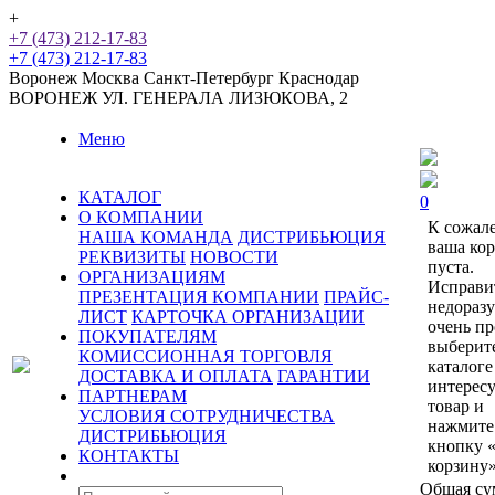
+
+7 (473) 212-17-83
+7 (473) 212-17-83
Воронеж
Москва
Санкт-Петербург
Краснодар
ВОРОНЕЖ
УЛ. ГЕНЕРАЛА ЛИЗЮКОВА, 2
Меню
КАТАЛОГ
0
О КОМПАНИИ
К сожал
НАША КОМАНДА
ДИСТРИБЬЮЦИЯ
ваша ко
РЕКВИЗИТЫ
НОВОСТИ
пуста.
ОРГАНИЗАЦИЯМ
Исправи
ПРЕЗЕНТАЦИЯ КОМПАНИИ
ПРАЙС-
недораз
ЛИСТ
КАРТОЧКА ОРГАНИЗАЦИИ
очень пр
ПОКУПАТЕЛЯМ
выберит
КОМИССИОННАЯ ТОРГОВЛЯ
каталоге
ДОСТАВКА И ОПЛАТА
ГАРАНТИИ
интерес
ПАРТНЕРАМ
товар и
УСЛОВИЯ СОТРУДНИЧЕСТВА
нажмите
ДИСТРИБЬЮЦИЯ
кнопку 
КОНТАКТЫ
корзину»
Общая су