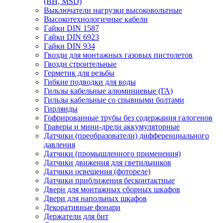
(ВН, MSD)
Выключатели нагрузки высоковольтные
Высокотехнологичные кабели
Гайки DIN 1587
Гайки DIN 6923
Гайки DIN 934
Гвозди для монтажных газовых пистолетов
Гвозди строительные
Герметик для резьбы
Гибкие подводки для воды
Гильзы кабельные алюминиевые (ГА)
Гильзы кабельные со срывными болтами
Гирлянды
Гофрированные трубы без содержания галогенов
Граверы и мини-дрели аккумуляторные
Датчики (преобразователи) дифференциального
давления
Датчики (промышленного применения)
Датчики движения для светильников
Датчики освещения (фотореле)
Датчики приближения бесконтактные
Двери для монтажных сборных шкафов
Двери для напольных шкафов
Декоративные фонари
Держатели для бит