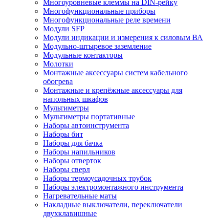
Многоуровневые клеммы на DIN-рейку
Многофункциональные приборы
Многофункциональные реле времени
Модули SFP
Модули индикации и измерения к силовым ВА
Модульно-штыревое заземление
Модульные контакторы
Молотки
Монтажные аксессуары систем кабельного
обогрева
Монтажные и крепёжные аксессуары для
напольных шкафов
Мультиметры
Мультиметры портативные
Наборы автоинструмента
Наборы бит
Наборы для бачка
Наборы напильников
Наборы отверток
Наборы сверл
Наборы термоусадочных трубок
Наборы электромонтажного инструмента
Нагревательные маты
Накладные выключатели, переключатели
двухклавишные