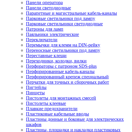
Панели оператора
Панели светодиодные
Парапетные и магистральные кабель-каналы
Парковые светильники под лампу
Парковые светильники светодиодные
Патроны для ламп
Паяльники электрические
Переключатели
Перемычки для клемм на DIN-рейку
Переносные светильники под лампу
Переставные клещи
Переходники, колодки, вилки
Перфораторы с патроном SDS-plus
Перфорированные кабель-каналы
Перфорированный крепеж специальный
Перчатки для точных и сборочных работ
Пигтейлы
Пинцеты
Пистолеты для монтажных смесей
Пистолеты клеевые
Плавкие предохранители
Пластиковые кабельные вводы
Пластины донные и боковые для электрических
шкафов
Пластины, площадки и накладки пластиковых