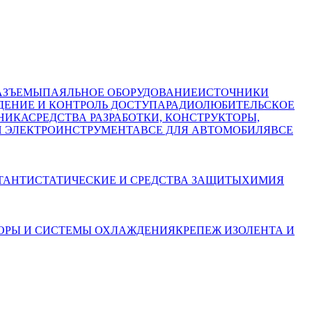
АЗЪЕМЫ
ПАЯЛЬНОЕ ОБОРУДОВАНИЕ
ИСТОЧНИКИ
ЕНИЕ И КОНТРОЛЬ ДОСТУПА
РАДИОЛЮБИТЕЛЬСКОЕ
НИКА
СРЕДСТВА РАЗРАБОТКИ, КОНСТРУКТОРЫ,
И ЭЛЕКТРОИНСТРУМЕНТА
ВСЕ ДЛЯ АВТОМОБИЛЯ
ВСЕ
Т
АНТИСТАТИЧЕСКИЕ И СРЕДСТВА ЗАЩИТЫ
ХИМИЯ
ОРЫ И СИСТЕМЫ ОХЛАЖДЕНИЯ
КРЕПЕЖ
ИЗОЛЕНТА И